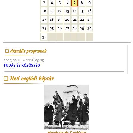
3
4
5
6
7
8
9
10
11
12
13
14
15
16
17
18
19
20
21
22
23
24
25
26
27
28
29
30
A Vigadó
31
Aktuális programok
2025.09.16. - 2026.09.25.
TUDÁS ÉS KÖZÖSSÉG
Heti ceglédi képtár
Az 5-ik Temetkezési
Egylet alapítói