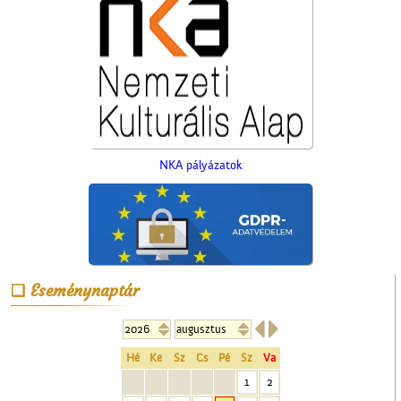
NKA pályázatok
Eseménynaptár


A ceglédi kórházról
Hé
Ke
Sz
Cs
Pé
Sz
Va
1
2