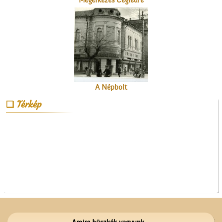
Megérkezés Ceglédre
A Népbolt
Térkép
Műkedvelő színjátszók
Cegléden