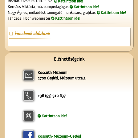
Reznák Erzsébet történész
Kattintson ide!
Kernács Viktória, múzeumpedagógus
Kattintson ide!
Nagy Ágnes, működést támogató munkatárs, grafikus
Kattintson ide!
Tánczos Tibor webmester
Kattintson ide!
A Vigadó
Facebook oldalunk
Elérhetőségeink
Kossuth Múzeum
Az 5-ik Temetkezési
2700 Cegléd, Múzeum utca 5.
Egylet alapítói
+36 (53) 310 637
Kattintson ide!
Megérkezés Ceglédre
Kossuth-Múzeum-Cegléd