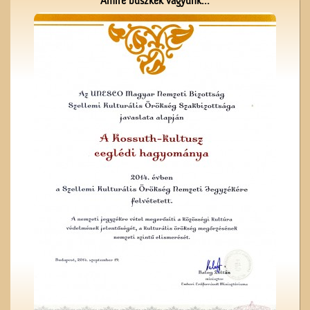
Amire büszkék vagyunk...
Névtábla a dr. Gombos
Lajos utcából
A ceglédi Népkör udvarán
A Vasútépítő- és