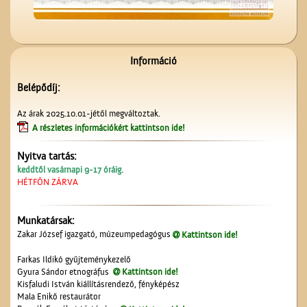
Karbantartó
Információ
Belépődíj:
A Ceglédi Dózsa György
Az árak 2025.10.01-jétől megváltoztak.
Népi Kollégium diákjai
A részletes információkért kattintson ide!
énekelnek
Nyitva tartás:
keddtől vasárnapi 9-17 óráig.
HÉTFŐN ZÁRVA
Munkatársak:
A ceglédi kórházról
Zakar József igazgató, múzeumpedagógus
Kattintson ide!
Farkas Ildikó gyűjteménykezelő
Gyura Sándor etnográfus
Kattintson ide!
Kisfaludi István kiállításrendező, fényképész
Mala Enikő restaurátor