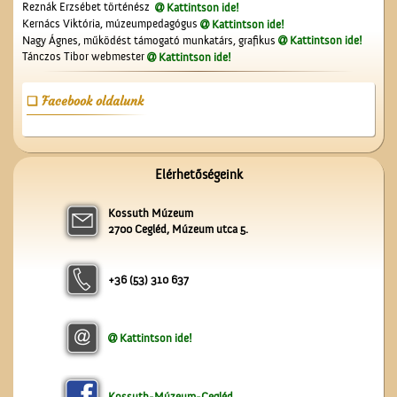
Reznák Erzsébet történész
A ceglédi katolikus
Kattintson ide!
Kernács Viktória, múzeumpedagógus
Kattintson ide!
templom tornya
Nagy Ágnes, működést támogató munkatárs, grafikus
Kattintson ide!
Tánczos Tibor webmester
Kattintson ide!
Facebook oldalunk
Elérhetőségeink
Magyar írók országjárása
Kossuth Múzeum
2700 Cegléd, Múzeum utca 5.
+36 (53) 310 637
Kattintson ide!
A Ceglédi Dózsa György
Népi Kollégium diákjai
énekelnek
Kossuth-Múzeum-Cegléd