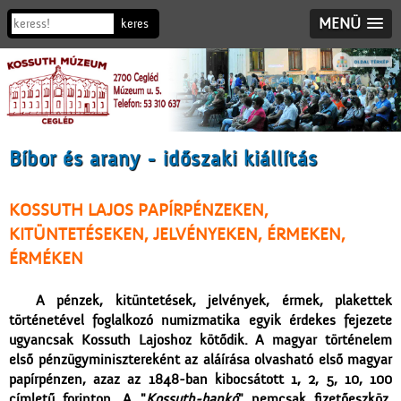
MENÜ
Bíbor és arany - időszaki kiállítás
KOSSUTH LAJOS PAPÍRPÉNZEKEN,
KITÜNTETÉSEKEN, JELVÉNYEKEN, ÉRMEKEN,
ÉRMÉKEN
A pénzek, kitüntetések, jelvények, érmek, plakettek
történetével foglalkozó numizmatika egyik érdekes fejezete
ugyancsak Kossuth Lajoshoz kötődik. A magyar történelem
első pénzügyminisztereként az aláírása olvasható első magyar
papírpénzen, azaz az 1848-ban kibocsátott 1, 2, 5, 10, 100
címletű forinton. A "
Kossuth-bankó
" nemcsak fizetőeszköz,