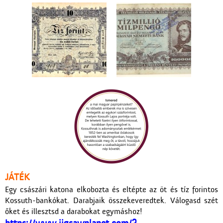
JÁTÉK
Egy császári katona elkobozta és eltépte az öt és tíz forintos
Kossuth-bankókat. Darabjaik összekeveredtek. Válogasd szét
őket és illesztsd a darabokat egymáshoz!