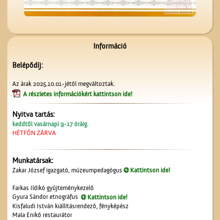
Az Ofotért
Információ
Belépődíj:
Az árak 2025.10.01-jétől megváltoztak.
A részletes információkért kattintson ide!
Nyitva tartás:
keddtől vasárnapi 9-17 óráig.
A Czeglédi Népbank Rt.
HÉTFŐN ZÁRVA
épülete
Munkatársak:
Zakar József igazgató, múzeumpedagógus
Kattintson ide!
Farkas Ildikó gyűjteménykezelő
Gyura Sándor etnográfus
Kattintson ide!
Kisfaludi István kiállításrendező, fényképész
Mala Enikő restaurátor