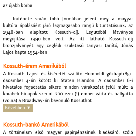
az újabb körbe.
Története során több formában jelent meg a magyar
kultúra ápolásáért járó legmagasabb rangú kitüntetésünk, az
1948-ban alapított Kossuth-díj. Legutóbbi látványos
megújítása 1990-ben volt. Az itt látható Kossuth-díj
bronzjelvényét egy ceglédi születésű tanyasi tanító, Jónás
Lajos kapta 1954-ben.
Kossuth-érem Amerikából
A Kossuth Lajost és kíséretét szállító Humboldt gőzhajó1851.
december 4-én kötött ki Staten Islandon. A december 6-i
hivatalos fogadtatás sikere minden várakozást felül múlt: a
korabeli hírlapok szerint 200 ezer (!) ember várta és hallgatta
(volna) a Broadway-én bevonuló Kossuthot.
Bővebben
Kossuth-bankó Amerikából
A történelem első magyar papírpénzeinek kiadásáról szóló