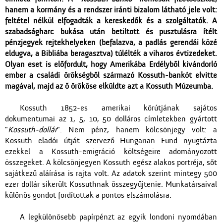
hanem a kormány és a rendszer iránti bizalom látható jele volt:
feltétel nélkül elfogadták a kereskedők és a szolgáltatók. A
szabadságharc bukása után betiltott és pusztulásra ítélt
pénzjegyek rejtekhelyeken (befalazva, a padlás gerendái közé
eldugva, a Bibliába beragasztva) túlélték a viharos évtizedeket.
Olyan eset is előfordult, hogy Amerikába Erdélyből kivándorló
ember a családi örökségből származó Kossuth-bankót elvitte
magával, majd az ő örököse elküldte azt a Kossuth Múzeumba.
Kossuth 1852-es amerikai körútjának sajátos
dokumentumai az 1, 5, 10, 50 dolláros címletekben gyártott
"
Kossuth-dollár
". Nem pénz, hanem kölcsönjegy volt: a
Kossuth eladói útját szervező Hungarian Fund nyugtázta
ezekkel a Kossuth-emigráció költségeire adományozott
összegeket. A kölcsönjegyen Kossuth egész alakos portréja, sőt
sajátkezű aláírása is rajta volt. Az adatok szerint mintegy 500
ezer dollár sikerült Kossuthnak összegyűjtenie. Munkatársaival
különös gondot fordítottak a pontos elszámolásra.
A legkülönösebb papírpénzt az egyik londoni nyomdában