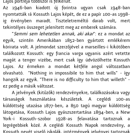
Lajos portréja többször is felkerült.
Az 1946-ban kiadott új forintra ugyan csak 1948-ban
nyomtatták rá Kossuth Lajos képét, de ez a papír 100-as 1998-
ig érvényben maradt. Tiszteletreméltó darab volt, mert
tekintélyes összeget jelenített meg az emberek számára.
"
Semmi sem lehetetlen annak, aki akar
": ez a mondat az
egyik, szintén Amerikában 1852-ben gyártott emlékérem
körirata volt. A jelmondat szerzőjével a marseilles-i kikötőben
találkozott Kossuth: egy francia varga ugyanis azért vetette
magát a tenger vizébe, mert csak így üdvözölhette Kossuth
Lajos. Az érmeken a mondat kétféle angol változatban
olvasható. "Nothing in impossibile to him that wills" - így
hangzik az egyik. "There is no difficulty to him that willeth" -
ez pedig a másik változat.
A jelvények (kitűzők) rendezvényekre, találkozásokra vagy
társaságok használatára készületek. A ceglédi 100-as
küldöttség utazása 1877-ben, a 850 tagú magyar küldöttség
látogatása, Kossuth Lajos gyászszertartása 1894-ben, a New
York-i Kossuth-szobor 1928-as felavatása tartoznak a
legrégebbiek közé. A ceglédi Kossuth Napok rendezvény, a
Kossuth nevét viselő iskolák, intézmények jelvényei tartoznak