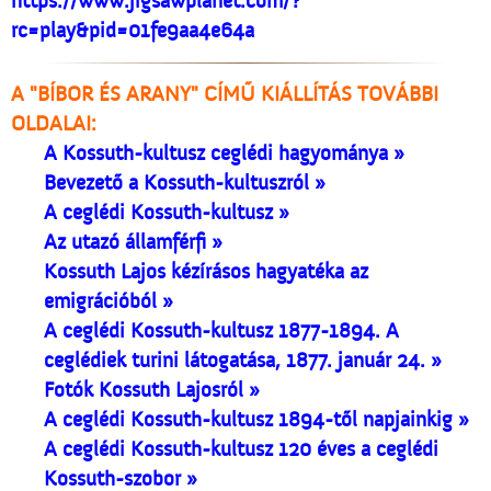
https://www.jigsawplanet.com/?
rc=play&pid=01fe9aa4e64a
A "BÍBOR ÉS ARANY" CÍMŰ KIÁLLÍTÁS TOVÁBBI
OLDALAI:
A Kossuth-kultusz ceglédi hagyománya »
Bevezető a Kossuth-kultuszról »
A ceglédi Kossuth-kultusz »
Az utazó államférfi »
Kossuth Lajos kézírásos hagyatéka az
emigrációból »
A ceglédi Kossuth-kultusz 1877-1894. A
ceglédiek turini látogatása, 1877. január 24. »
Fotók Kossuth Lajosról »
A ceglédi Kossuth-kultusz 1894-től napjainkig »
A ceglédi Kossuth-kultusz 120 éves a ceglédi
Kossuth-szobor »