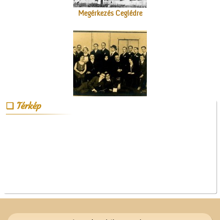
Műkedvelő színjátszók
Cegléden
Térkép
A Czeglédi Katolikus Kör
székháza