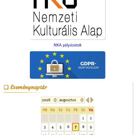
A Czeglédi Népbank Rt.
épülete
NKA pályázatok
Eseménynaptár
A ceglédi katolikus
templom tornya


Hé
Ke
Sz
Cs
Pé
Sz
Va
1
2
3
4
5
6
7
8
9