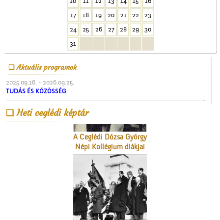
10
11
12
13
14
15
16
17
18
19
20
21
22
23
Magyar írók országjárása
24
25
26
27
28
29
30
31
Aktuális programok
2025.09.16. - 2026.09.25.
TUDÁS ÉS KÖZÖSSÉG
Heti ceglédi képtár
A Ceglédi Dózsa György
Népi Kollégium diákjai
énekelnek
Megérkezés Ceglédre