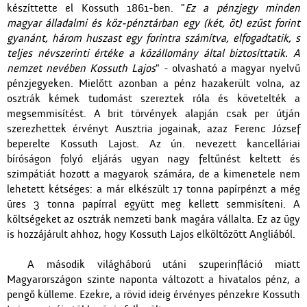
készíttette el Kossuth 1861-ben. "
Ez a pénzjegy minden
magyar álladalmi és köz-pénztárban egy (két, öt) ezüst forint
gyanánt, három huszast egy forintra számítva, elfogadtatik, s
teljes névszerinti értéke a közállomány által biztosíttatik. A
nemzet nevében Kossuth Lajos
" - olvasható a magyar nyelvű
pénzjegyeken. Mielőtt azonban a pénz hazakerült volna, az
osztrák kémek tudomást szereztek róla és követelték a
megsemmisítést. A brit törvények alapján csak per útján
szerezhettek érvényt Ausztria jogainak, azaz Ferenc József
beperelte Kossuth Lajost. Az ún. nevezett kancelláriai
bíróságon folyó eljárás ugyan nagy feltűnést keltett és
szimpátiát hozott a magyarok számára, de a kimenetele nem
lehetett kétséges: a már elkészült 17 tonna papírpénzt a még
üres 3 tonna papírral együtt meg kellett semmisíteni. A
költségeket az osztrák nemzeti bank magára vállalta. Ez az ügy
is hozzájárult ahhoz, hogy Kossuth Lajos elköltözött Angliából.
A második világháború utáni szuperinfláció miatt
Magyarországon szinte naponta változott a hivatalos pénz, a
pengő külleme. Ezekre, a rövid ideig érvényes pénzekre Kossuth