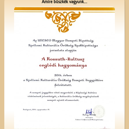
Amire büszkék vagyunk...
Kossuth Lajos portréja
Kezdődik az iskola!