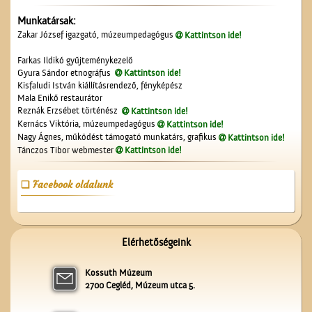
Munkatársak:
Zakar József igazgató, múzeumpedagógus
Kattintson ide!
Farkas Ildikó gyűjteménykezelő
Gyura Sándor etnográfus
Kattintson ide!
Kisfaludi István kiállításrendező, fényképész
Mala Enikő restaurátor
Vasat, vasárut vásároljunk
Reznák Erzsébet történész
Kattintson ide!
a Berger
Kernács Viktória, múzeumpedagógus
Kattintson ide!
vaskereskedésben
Nagy Ágnes, működést támogató munkatárs, grafikus
Kattintson ide!
Tánczos Tibor webmester
Kattintson ide!
Facebook oldalunk
A ceglédi vasútállomás
Elérhetőségeink
Kossuth Múzeum
2700 Cegléd, Múzeum utca 5.