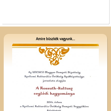
A Nagytemplom
Amire büszkék vagyunk...
Üzenet a harctérre