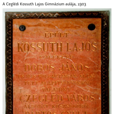
A Ceglédi Kossuth Lajos Gimnázium aulája, 1903