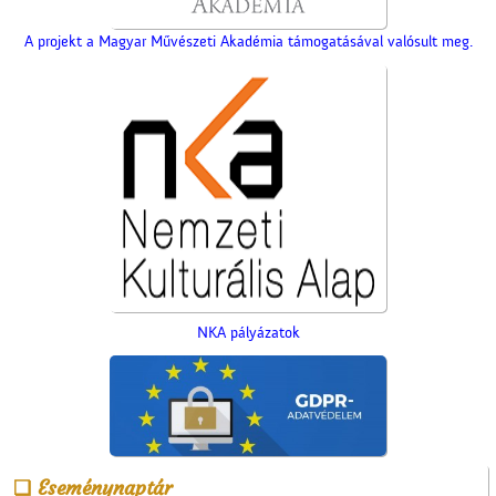
A projekt a Magyar Művészeti Akadémia támogatásával valósult meg.
Az 5-ik Temetkezési
Egylet alapítói
NKA pályázatok
Vasat, vasárut vásároljunk
Eseménynaptár
a Berger