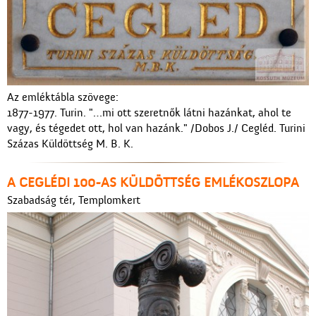
Az emléktábla szövege:
1877-1977. Turin. "…mi ott szeretnők látni hazánkat, ahol te
vagy, és tégedet ott, hol van hazánk." /Dobos J./ Cegléd. Turini
Százas Küldöttség M. B. K.
A CEGLÉDI 100-AS KÜLDÖTTSÉG EMLÉKOSZLOPA
Szabadság tér, Templomkert