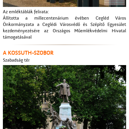
Az emléktáblák felirata:
Állította a millecentenárium évében Cegléd Város
Önkormányzata a Ceglédi Városvédő és Szépítő Egyesület
kezdeményezésére az Országos Műemlékvédelmi Hivatal
támogatásával
A KOSSUTH-SZOBOR
Szabadság tér