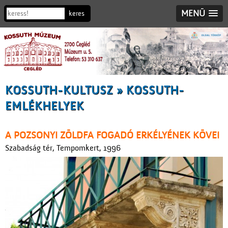
MENÜ
KOSSUTH-KULTUSZ » KOSSUTH-
EMLÉKHELYEK
A POZSONYI ZÖLDFA FOGADÓ ERKÉLYÉNEK KÖVEI
Szabadság tér, Tempomkert, 1996