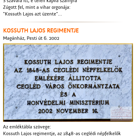
S szavára itt, e téren kapva szárnyra
Zúgott fel, mint a vihar orgonája:
"Kossuth Lajos azt üzente"…
KOSSUTH LAJOS REGIMENTJE
Magánház, Pesti út 6. 2002
Az emléktábla szövege:
Kossuth Lajos regimentje, az 1848-as ceglédi népfelkelők