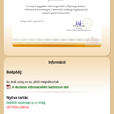
Sonneberegi játékok
tegnap és ma...
Kiszel Mihály és az
elsőáldozók
Információ
Belépődíj:
Az árak 2025.10.01-jétől megváltoztak.
A részletes információkért kattintson ide!
Nyitva tartás:
Az 5-ik Temetkezési
keddtől vasárnapi 9-17 óráig.
Egylet alapítói
HÉTFŐN ZÁRVA