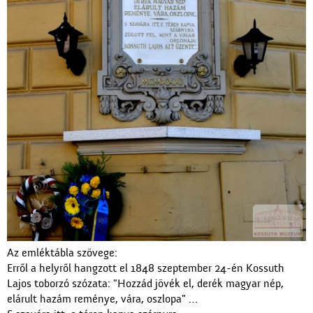
Az emléktábla szövege:
Erről a helyről hangzott el 1848 szeptember 24-én Kossuth
Lajos toborzó szózata: "Hozzád jövék el, derék magyar nép,
elárult hazám reménye, vára, oszlopa" …