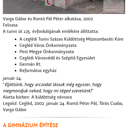
Varga Gábor és Rontó Pál Péter alkotása, 2002
Felirata:
A turini út 125. évfordulójának emlékére állíttatta:
A ceglédi Turini Százas Küldöttség Múzeumbaráti Köre
Cegléd Város Önkormányzata
Pest Megye Önkormányzata
Ceglédi Városvédő és Szépítő Egyesület
Germán Rt.
Református egyház
január 24.
"
Eljöttünk, hogy arczodat lássuk még egyszer, hogy
megmondjuk neked, hogy mi téged szeretünk!
"
Alatta körben: A küldöttség névsora
Legalul: Cegléd, 2002. január 24. Rontó Péter Pál, Tőrös Csaba,
Varga Gábor
A GIMNÁZIUM ÉPÍTÉSE