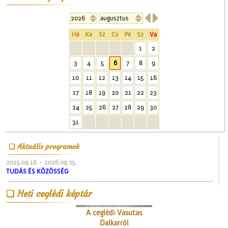
vaskereskedésben


Hé
Ke
Sz
Cs
Pé
Sz
Va
1
2
3
4
5
6
7
8
9
10
11
12
13
14
15
16
A ceglédi vasútállomás
17
18
19
20
21
22
23
24
25
26
27
28
29
30
31
Aktuális programok
2025.09.16. - 2026.09.25.
TUDÁS ÉS KÖZÖSSÉG
A ceglédi Vasutas
Heti ceglédi képtár
Dalkarról