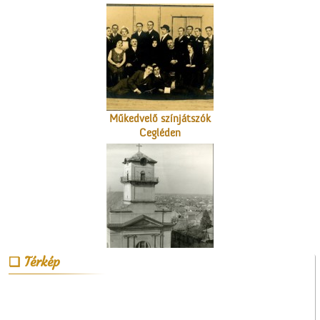
Műkedvelő színjátszók
Cegléden
A ceglédi katolikus
templom tornya
Térkép