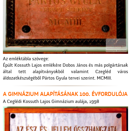
Az emléktábla szövege:
Épült Kossuth Lajos emlékére Dobos János és más polgártársak
által tett alapítványokból valamint Czegléd város
áldozatkészségéből Pártos Gyula tervei szerint. MCMIII.
A GIMNÁZIUM ALAPÍTÁSÁNAK 100. ÉVFORDULÓJA
A Ceglédi Kossuth Lajos Gimnázium aulája, 1998