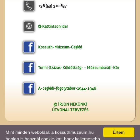
+36 (53) 310 637
Kattintson ide!
A ceglédi Vasutas
Dalkarról
Kossuth-Múzeum-Cegléd
Turini-Százas-Küldöttség- - Múzeumbaráti-Kör
A-ceglédi-fogolytábor-1944-1946
@ ÍRJON NEKÜNK!
ÚTVONAL TERVEZÉS
Mint minden weboldal, a kossuthmuzeum.hu
Értem
A lap
0.022
másodperc alatt készült el. |
Copyright 2026 © kossuthmuzeum.hu
, design by:
|
ÍRJON NEKÜNK!
|
OLDALTÉRKÉP
|
IMPRESSZUM
|
Tánczos Tibor
honlap is használ cookie-kat, hogy kellemesebb