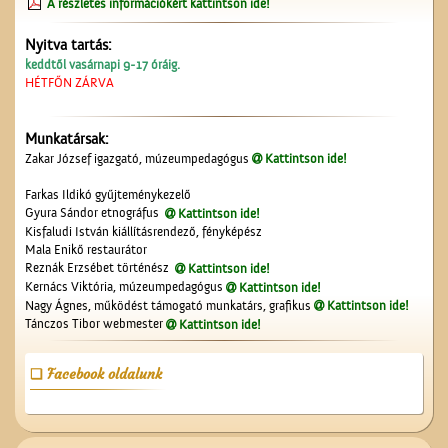
A részletes információkért kattintson ide!
Nyitva tartás:
keddtől vasárnapi 9-17 óráig.
HÉTFŐN ZÁRVA
Munkatársak:
Az Ofotért
Zakar József igazgató, múzeumpedagógus
Kattintson ide!
Farkas Ildikó gyűjteménykezelő
Gyura Sándor etnográfus
Kattintson ide!
Kisfaludi István kiállításrendező, fényképész
Mala Enikő restaurátor
Reznák Erzsébet történész
Kattintson ide!
Kernács Viktória, múzeumpedagógus
Kattintson ide!
Nagy Ágnes, működést támogató munkatárs, grafikus
Kattintson ide!
Tánczos Tibor webmester
Kattintson ide!
A Nagytemplom
Facebook oldalunk