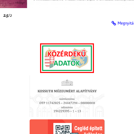
2.5
/2
Megnyitá