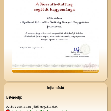
Képeslapok, képeslapok,
képeslapok…
Se nem Kossuth, se nem
Arany…
Információ
Belépődíj:
Lelkünknek szent
Az árak 2025.10.01-jétől megváltoztak.
szerzeménye