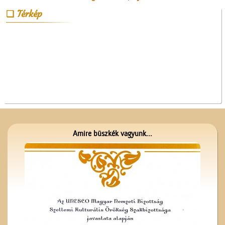
Térkép
A fényképész
Amire büszkék vagyunk...
Kereszt a Seregélyesben