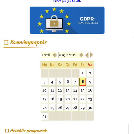
NKA pályázatok
Eseménynaptár


Az Ofotért
Hé
Ke
Sz
Cs
Pé
Sz
Va
1
2
3
4
5
6
7
8
9
10
11
12
13
14
15
16
17
18
19
20
21
22
23
24
25
26
27
28
29
30
A Nagytemplom
31
Aktuális programok