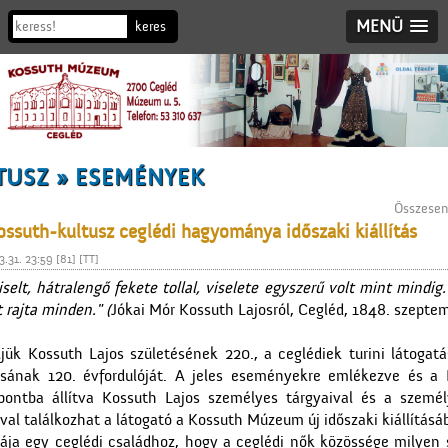
MENÜ
TUSZ » ESEMÉNYEK
Összesen 
ossuth-kultusz ceglédi hagyománya időszaki kiállítás
.31. 23:59 [81] [TT]
selt, hátralengő fekete tollal, viselete egyszerű volt mint mindi
 rajta minden." (
Jókai Mór Kossuth Lajosról, Cegléd, 1848. szeptem
jük Kossuth Lajos születésének 220., a ceglédiek turini látogatá
tásának 120. évfordulóját. A jeles eseményekre emlékezve és a 
ontba állítva Kossuth Lajos személyes tárgyaival és a személ
l találkozhat a látogató a Kossuth Múzeum új időszaki kiállításá
ája egy ceglédi családhoz, hogy a ceglédi nők közössége milyen sz