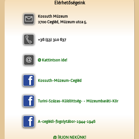
Elérhetőségeink
Kossuth Múzeum
Névtábla a dr. Gombos
2700 Cegléd, Múzeum utca 5.
Lajos utcából
+36 (53) 310 637
Kattintson ide!
A Népbolt
Kossuth-Múzeum-Cegléd
Turini-Százas-Küldöttség- - Múzeumbaráti-Kör
A-ceglédi-fogolytábor-1944-1946
@ ÍRJON NEKÜNK!