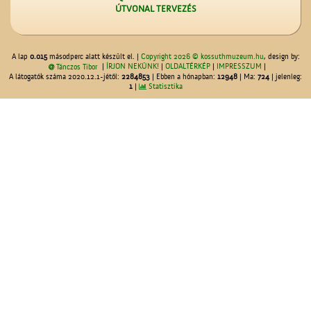
ÚTVONAL TERVEZÉS
A lap
0.015
másodperc alatt készült el. |
Copyright 2026 © kossuthmuzeum.hu
, design by:
|
ÍRJON NEKÜNK!
|
OLDALTÉRKÉP
|
IMPRESSZUM
|
Tánczos Tibor
A látogatók száma 2020.12.1-jétől:
2284853
| Ebben a hónapban:
12948
| Ma:
724
| jelenleg:
1
|
Statisztika