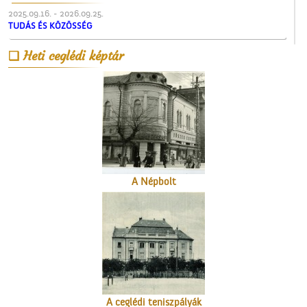
2025.09.16. - 2026.09.25.
TUDÁS ÉS KÖZÖSSÉG
Heti ceglédi képtár
Névtábla a dr. Gombos
Lajos utcából
A Népbolt
A ceglédi teniszpályák