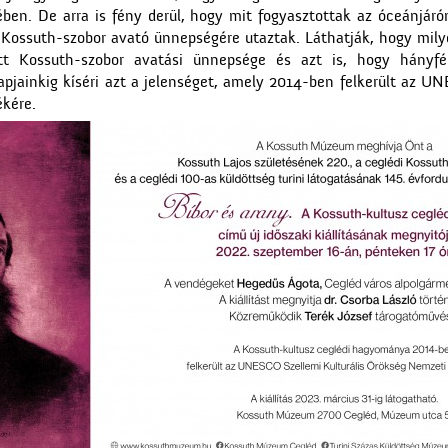
ében. De arra is fény derül, hogy mit fogyasztottak az óceánjáró
Kossuth-szobor avató ünnepségére utaztak. Láthatják, hogy milyen
t Kossuth-szobor avatási ünnepsége és azt is, hogy hányfé
napjainkig kíséri azt a jelenséget, amely 2014-ben felkerült az UN
kére.