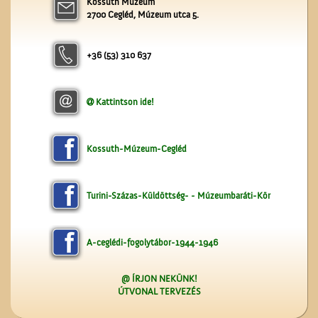
Kossuth Múzeum
A Czeglédi Katolikus Kör
2700 Cegléd, Múzeum utca 5.
székháza
+36 (53) 310 637
Kattintson ide!
Üzenet a harctérre
Kossuth-Múzeum-Cegléd
Turini-Százas-Küldöttség- - Múzeumbaráti-Kör
A-ceglédi-fogolytábor-1944-1946
@ ÍRJON NEKÜNK!
ÚTVONAL TERVEZÉS