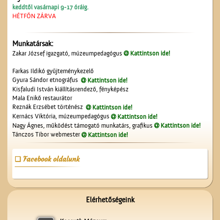
keddtől vasárnapi 9-17 óráig.
HÉTFŐN ZÁRVA
Munkatársak:
A számolócédulák
Zakar József igazgató, múzeumpedagógus
Kattintson ide!
Farkas Ildikó gyűjteménykezelő
Gyura Sándor etnográfus
Kattintson ide!
Kisfaludi István kiállításrendező, fényképész
Mala Enikő restaurátor
Reznák Erzsébet történész
Kattintson ide!
Kernács Viktória, múzeumpedagógus
Kattintson ide!
Nagy Ágnes, működést támogató munkatárs, grafikus
Kattintson ide!
Tánczos Tibor webmester
Kattintson ide!
Lelkünknek szent
szerzeménye
Facebook oldalunk
Elérhetőségeink