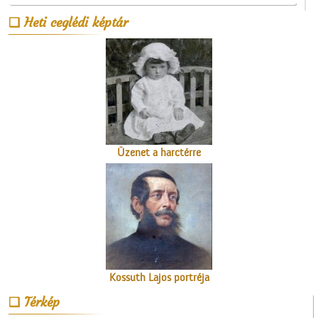
Heti ceglédi képtár
A Czeglédi Katolikus Kör
székháza
Üzenet a harctérre
Kossuth Lajos portréja
Térkép