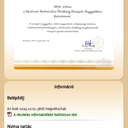
A ceglédi tanyasi
tanítókról
A ceglédi katolikus
templom tornya
Információ
Belépődíj:
A Ceglédi Népkör
Az árak 2025.10.01-jétől megváltoztak.
A részletes információkért kattintson ide!
Nyitva tartás: