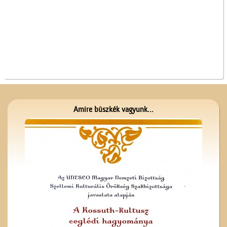
Kezdődik az iskola!
Amire büszkék vagyunk...
Vasat, vasárut vásároljunk
a Berger
vaskereskedésben