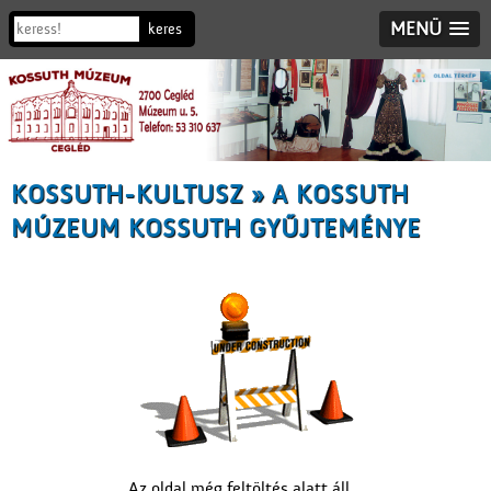
MENÜ
KOSSUTH-KULTUSZ » A KOSSUTH
MÚZEUM KOSSUTH GYŰJTEMÉNYE
Az oldal még feltöltés alatt áll...