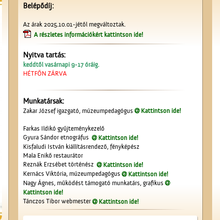
Belépődíj:
Az árak 2025.10.01-jétől megváltoztak.
A részletes információkért kattintson ide!
Nyitva tartás:
keddtől vasárnapi 9-17 óráig.
HÉTFŐN ZÁRVA
Munkatársak:
Zakar József igazgató, múzeumpedagógus
Kattintson ide!
Farkas Ildikó gyűjteménykezelő
Gyura Sándor etnográfus
Kattintson ide!
Kisfaludi István kiállításrendező, fényképész
Mala Enikő restaurátor
Reznák Erzsébet történész
Kattintson ide!
Kernács Viktória, múzeumpedagógus
Kattintson ide!
Nagy Ágnes, működést támogató munkatárs, grafikus
Kattintson ide!
Tánczos Tibor webmester
Kattintson ide!