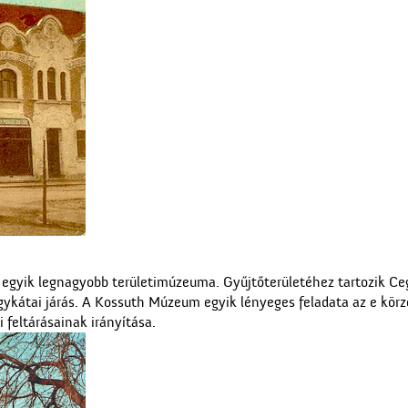
gyik legnagyobb területimúzeuma. Gyűjtőterületéhez tartozik Ceg
ykátai járás. A Kossuth Múzeum egyik lényeges feladata az e körz
 feltárásainak irányítása.