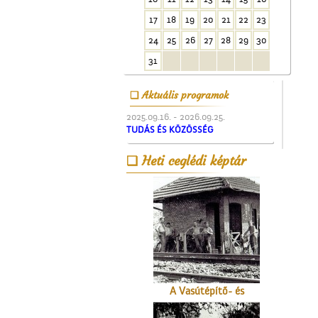
17
18
19
20
21
22
23
24
25
26
27
28
29
30
Kossuth Lajos portréja
31
Aktuális programok
2025.09.16. - 2026.09.25.
TUDÁS ÉS KÖZÖSSÉG
Heti ceglédi képtár
A ceglédi Népkör udvarán
A Vasútépítő- és
Karbantartó