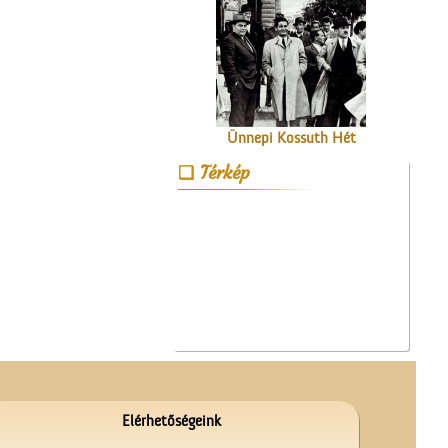
Ünnepi Kossuth Hét
Cegléden 1948-ban
Térkép
Gubody Ferenc gyermekei
Elérhetőségeink