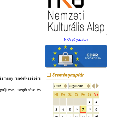
NKA pályázatok
Eseménynaptár
ntézmény rendelkezésére


A Mizsei úti vendéglő
gyűjtése, megőrzése és
Hé
Ke
Sz
Cs
Pé
Sz
Va
1
2
3
4
5
6
7
8
9
10
11
12
13
14
15
16