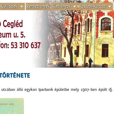
Kiállítások
Rendezvények
Kiadványok
Kossuth-kultusz
TÖRTÉNETE
cában álló egykori Iparbank épületbe mely 1907-ben épült ifj.