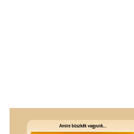
Amire büszkék vagyunk...