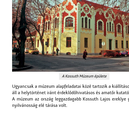
A Kossuth Múzeum épülete
Ugyancsak a múzeum alapfeladatai közé tartozik a kiállítá
áll a helytörténet iránt érdeklődőhivatásos és amatőr kutató
A múzeum az ország leggazdagabb Kossuth Lajos ereklye g
nyilvánosság elé tárása volt.