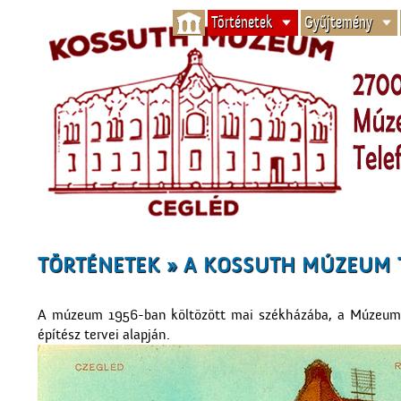
Történetek
Gyűjtemény
TÖRTÉNETEK » A KOSSUTH MÚZEUM 
A múzeum 1956-ban költözött mai székházába, a Múzeum ut
építész tervei alapján.