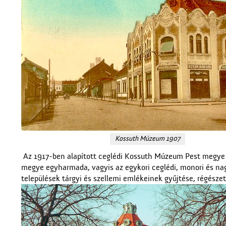
Kossuth Múzeum 1907
Az 1917-ben alapított ceglédi Kossuth Múzeum Pest megye e
megye egyharmada, vagyis az egykori ceglédi, monori és nag
települések tárgyi és szellemi emlékeinek gyűjtése, régészeti