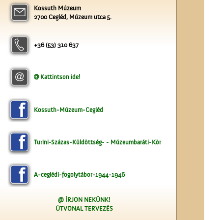
Kossuth Múzeum
2700 Cegléd, Múzeum utca 5.
A valóság Pest megyében.
1956. október 30.
+36 (53) 310 637
Kattintson ide!
A Vigadó
Kossuth-Múzeum-Cegléd
Turini-Százas-Küldöttség- - Múzeumbaráti-Kör
A-ceglédi-fogolytábor-1944-1946
A fényképész
@ ÍRJON NEKÜNK!
ÚTVONAL TERVEZÉS