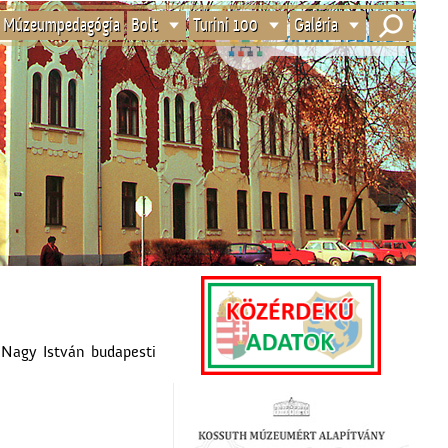
Múzeumpedagógia
Bolt
Turini 100
Galéria
 Nagy István budapesti