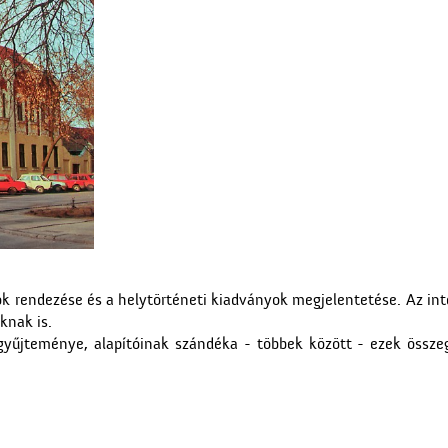
sok rendezése és a helytörténeti kiadványok megjelentetése. Az i
knak is.
yűjteménye, alapítóinak szándéka - többek között - ezek össze