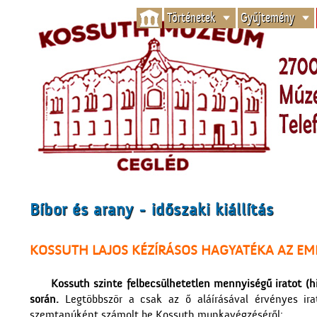
Történetek
Gyűjtemény
Bíbor és arany - időszaki kiállítás
KOSSUTH LAJOS KÉZÍRÁSOS HAGYATÉKA AZ EM
Kossuth szinte felbecsülhetetlen mennyiségű iratot (hi
során.
Legtöbbször a csak az ő aláírásával érvényes ira
szemtanúként számolt be Kossuth munkavégzéséről: