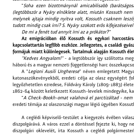
"
Soha ezen bizottmánynál amicabilisabb (barátságos
(legtöbbször a Nyáry elnöklete alatt, miután Kossuth nem 
melynek ajtaja mindig nyitva volt, Kossuth csaknem leszöge
tudott mindig csak írni? S. Nyáry szokott erős kifejezéseivel
De mi a fenét tud annyit írni az a prókátor?"
Az emigrációban élő Kossuth és egykori harcostársai
kapcsolattartás legfőbb eszköze. Jellegzetes, a családi gyász
formájuk miatt különlegesek. Tartalmuk alapján Kossuth él
"Kedves Angyalom!"
- a legtöbbször így szólította meg
háború és a magyar nemzeti függetlenségi harc összekapcsol
A "
Legioni Ausili Ungherese
" néven emlegetett Magya
katonaszökevényekből, eredeti célja az olasz egységért f
legyőzhetetlen ezredese, Földváry Károly (1809-1883) élete 
1862-64 között keletkezett Kossuth-levelek mindegyike, k
"
A Check-Bookh-omat valahová el parctizáltad - nem l
eredeti témája az olaszországi magyar légió ügyében Kossuth 
A ceglédi képviselő-testület a kiegyezés évében vála
díszpolgárává. A város ezzel a döntéssel fejezte ki, hogy 
díszpolgári oklevelét, írta Kossuth a ceglédi polgármeste