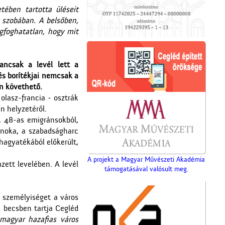
ében tartotta üléseit
 szobában. A belsőben,
egfoghatatlan, hogy mit
yancsak a levél lett a
 és borítékjai nemcsak a
n követhető.
olasz-francia - osztrák
n helyzetéről.
, 48-as emigránsokból,
snoka, a szabadságharc
A ceglédi szeszgyár
hagyatékából előkerült,
A projekt a Magyar Művészeti Akadémia
zett levelében. A levél
támogatásával valósult meg.
 személyiséget a város
s becsben tartja Cegléd
magyar hazafias város
Gubody Ferenc gyermekei