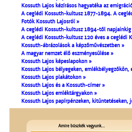
Kossuth Lajos kézírásos hagyatéka az emigráci
A ceglédi Kossuth-kultusz 1877-1894. A ceglédi
Fotók Kossuth Lajosról »
A ceglédi Kossuth-kultusz 1894-től napjainkig
A ceglédi Kossuth-kultusz 120 éves a ceglédi 
Kossuth-ábrázolások a képzőművészetben »
A magyar nemzet élő eszményesülése »
Kossuth Lajos képeslapokon »
Kossuth Lajos bélyegeken, emlékbélyegzőkön, 
Kossuth Lajos plakátokon »
Kossuth Lajos és a Kossuth-címer »
Kossuth Lajos emléktárgyakon »
Kossuth Lajos papírpénzeken, kitüntetéseken, 
Amire büszkék vagyunk...