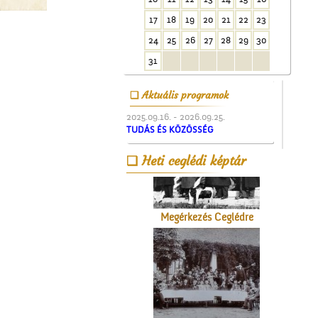
17
18
19
20
21
22
23
24
25
26
27
28
29
30
A Czeglédi Népbank Rt.
31
épülete
Aktuális programok
2025.09.16. - 2026.09.25.
TUDÁS ÉS KÖZÖSSÉG
Heti ceglédi képtár
Megérkezés Ceglédre
A ceglédi Népkör udvarán