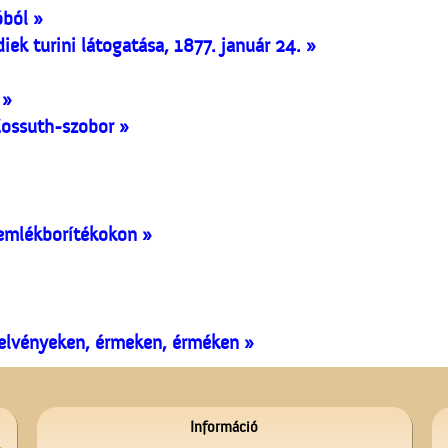
óból »
ek turini látogatása, 1877. január 24. »
 »
Kossuth-szobor »
emlékborítékokon »
jelvényeken, érmeken, érméken »
Információ