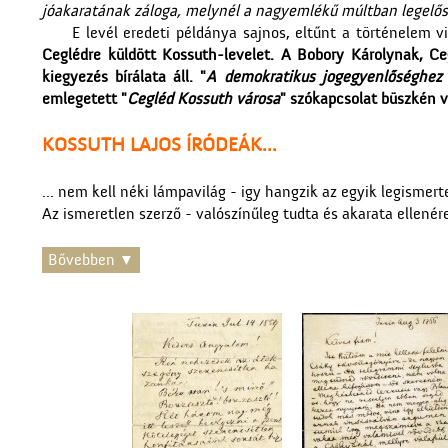
jóakaratának záloga, melynél a nagyemlékű múltban legelő
E levél eredeti példánya sajnos, eltűnt a történelem 
Ceglédre küldött Kossuth-levelet. A Bobory Károlynak, Ce
kiegyezés bírálata áll. "
A demokratikus jogegyenlőséghez k
emlegetett "
Cegléd Kossuth városa
" szókapcsolat büszkén v
KOSSUTH LAJOS ÍRÓDEÁK...
... nem kell néki lámpavilág - igy hangzik az egyik legismert
Az ismeretlen szerző - valószínűleg tudta és akarata ellené
Bővebben