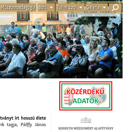
Múzeumpedagógia
Bolt
Turini 100
Galéria
tványt írt hosszú élete
k tagja, Pálffy János