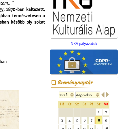
zatom…"
, 1870-ben keltezett,
tjában természetesen a
osban később oly sokat
NKA pályázatok
Unghváry László
árjegyzéke
rban.
Eseménynaptár


Magyar írók országjárása
Hé
Ke
Sz
Cs
Pé
Sz
Va
1
2
3
4
5
6
7
8
9
10
11
12
13
14
15
16