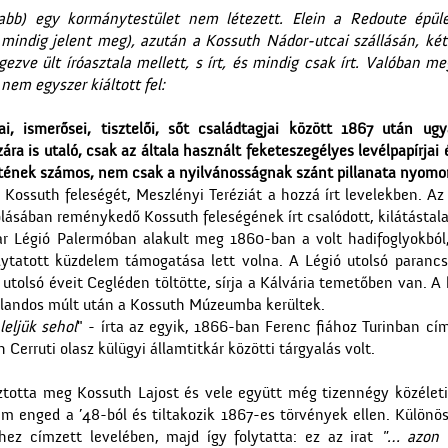
abb) egy kormánytestület nem létezett. Elein a Redoute épület
mindig jelent meg), azután a Kossuth Nádor-utcai szállásán, két
zve ült íróasztala mellett, s írt, és mindig csak írt. Valóban m
 nem egyszer kiáltott fel:
, ismerősei, tisztelői, sőt családtagjai között 1867 után ug
ára is utaló, csak az általa használt feketeszegélyes levélpapírjai
etének számos, nem csak a nyilvánosságnak szánt pillanata nyomo
 Kossuth feleségét, Meszlényi Teréziát a hozzá írt levelekben. Az 
ásában reménykedő Kossuth feleségének írt csalódott, kilátástala
r Légió Palermóban alakult meg 1860-ban a volt hadifoglyokból
olytatott küzdelem támogatása lett volna. A Légió utolsó paranc
utolsó éveit Cegléden töltötte, sírja a Kálvária temetőben van. A 
alandos múlt után a Kossuth Múzeumba kerültek.
eljük sehol
" - írta az egyik, 1866-ban Ferenc fiához Turinban cím
Cerruti olasz külügyi államtitkár közötti tárgyalás volt.
sztotta meg Kossuth Lajost és vele együtt még tizennégy közéleti
nem enged a ’48-ból és tiltakozik 1867-es törvények ellen. Különö
rhez címzett levelében, majd így folytatta: ez az irat
"… azon 