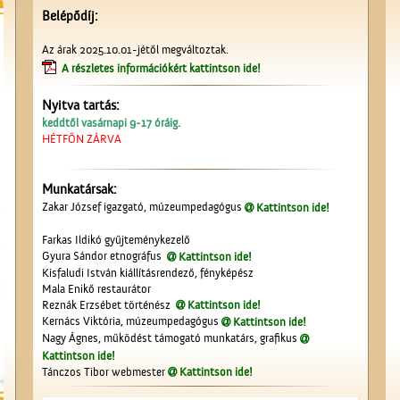
Belépődíj:
Az árak 2025.10.01-jétől megváltoztak.
A részletes információkért kattintson ide!
Nyitva tartás:
keddtől vasárnapi 9-17 óráig.
HÉTFŐN ZÁRVA
Munkatársak:
Zakar József igazgató, múzeumpedagógus
Kattintson ide!
Farkas Ildikó gyűjteménykezelő
Gyura Sándor etnográfus
Kattintson ide!
Kisfaludi István kiállításrendező, fényképész
Mala Enikő restaurátor
Reznák Erzsébet történész
Kattintson ide!
Kernács Viktória, múzeumpedagógus
Kattintson ide!
Nagy Ágnes, működést támogató munkatárs, grafikus
Kattintson ide!
Tánczos Tibor webmester
Kattintson ide!