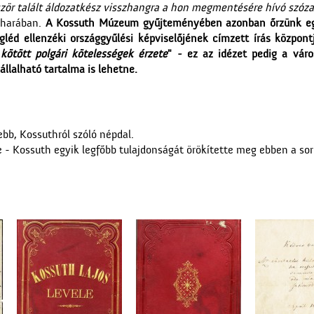
ször talált áldozatkész visszhangra a hon megmentésére hívó szó
viharában.
A Kossuth Múzeum gyűjteményében azonban őrzünk egy
gléd ellenzéki országgyűlési képviselőjének címzett írás közpon
ötött polgári kötelességek érzete
" - ez az idézet pedig a vár
állalható tartalma is lehetne.
ebb, Kossuthról szóló népdal.
re - Kossuth egyik legfőbb tulajdonságát örökítette meg ebben a so