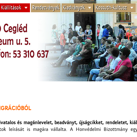
Kiállítások
Rendezvények
Kiadványok
Kossuth-kultusz
IGRÁCIÓBÓL
vatalos és magánlevelet, beadványt, újságcikket, rendeletet, kiál
tok leírását is magára vállalta. A Honvédelmi Bizottmány egyi