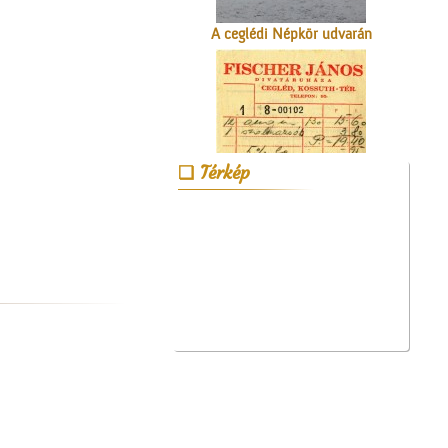
A számolócédulák
Térkép
Sonneberegi játékok
tegnap és ma...