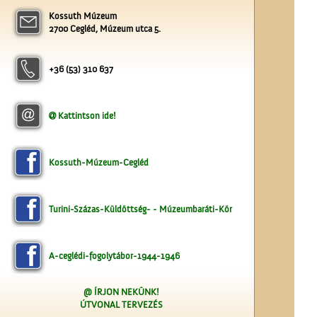
Kossuth Múzeum
2700 Cegléd, Múzeum utca 5.
+36 (53) 310 637
Unghváry László
árjegyzéke
Kattintson ide!
Kossuth-Múzeum-Cegléd
Turini-Százas-Küldöttség- - Múzeumbaráti-Kör
Magyar írók országjárása
A-ceglédi-fogolytábor-1944-1946
@ ÍRJON NEKÜNK!
ÚTVONAL TERVEZÉS