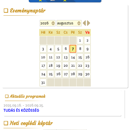
Unghváry László
Eseménynaptár
árjegyzéke


Hé
Ke
Sz
Cs
Pé
Sz
Va
1
2
3
4
5
6
7
8
9
10
11
12
13
14
15
16
A Ceglédi Dózsa György
17
18
19
20
21
22
23
Népi Kollégium diákjai
24
25
26
27
28
29
30
énekelnek
31
Aktuális programok
2025.09.16. - 2026.09.25.
TUDÁS ÉS KÖZÖSSÉG
Műkedvelő színjátszók
Heti ceglédi képtár
Cegléden