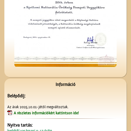
A fényképész
Kiszel Mihály és az
elsőáldozók
Információ
Belépődíj:
Az árak 2025.10.01-jétől megváltoztak.
A részletes információkért kattintson ide!
Nyitva tartás:
Névtábla a dr. Gombos
keddtől vasárnapi 9-17 óráig.