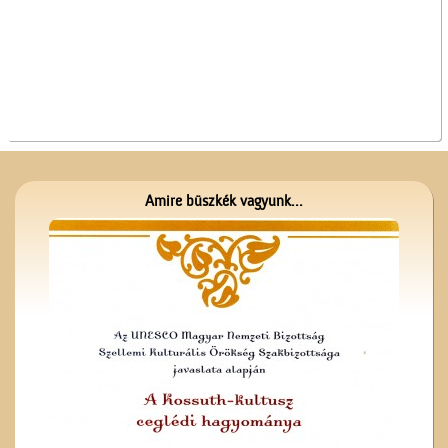
Az 5-ik Temetkezési
Egylet alapítói
Amire büszkék vagyunk...
Szitaárusok a ceglédi
piacon