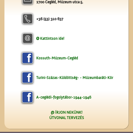
2700 Cegléd, Múzeum utca 5.
+36 (53) 310 637
Kattintson ide!
Műkedvelő színjátszók
Cegléden
Kossuth-Múzeum-Cegléd
Turini-Százas-Küldöttség- - Múzeumbaráti-Kör
A-ceglédi-fogolytábor-1944-1946
A ceglédi katolikus
templom tornya
@ ÍRJON NEKÜNK!
ÚTVONAL TERVEZÉS