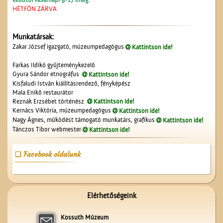
Lajos utcából
HÉTFŐN ZÁRVA
Munkatársak:
Zakar József igazgató, múzeumpedagógus
Kattintson ide!
Farkas Ildikó gyűjteménykezelő
Gyura Sándor etnográfus
Kattintson ide!
Kisfaludi István kiállításrendező, fényképész
Mala Enikő restaurátor
Unghváry László
Reznák Erzsébet történész
Kattintson ide!
árjegyzéke
Kernács Viktória, múzeumpedagógus
Kattintson ide!
Nagy Ágnes, működést támogató munkatárs, grafikus
Kattintson ide!
Tánczos Tibor webmester
Kattintson ide!
Facebook oldalunk
A Ceglédi Dózsa György
Elérhetőségeink
Népi Kollégium diákjai
énekelnek
Kossuth Múzeum