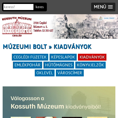
MENÜ
MÚZEUMI BOLT » KIADVÁNYOK
CEGLÉDI FÜZETEK
KÉPESLAPOK
KIADVÁNYOK
EMLÉKPOHÁR
HŰTŐMÁGNES
KÖNYVJELZŐK
OKLEVÉL
VÁROSCÍMER