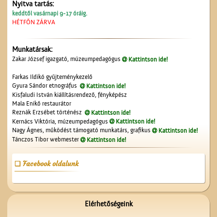
Nyitva tartás:
keddtől vasárnapi 9-17 óráig.
HÉTFŐN ZÁRVA
Névtábla a dr. Gombos
Lajos utcából
Munkatársak:
Zakar József igazgató, múzeumpedagógus
Kattintson ide!
Farkas Ildikó gyűjteménykezelő
Gyura Sándor etnográfus
Kattintson ide!
Kisfaludi István kiállításrendező, fényképész
Mala Enikő restaurátor
Reznák Erzsébet történész
Kattintson ide!
Kernács Viktória, múzeumpedagógus
Kattintson ide!
Kiszel Mihály és az
Nagy Ágnes, működést támogató munkatárs, grafikus
Kattintson ide!
elsőáldozók
Tánczos Tibor webmester
Kattintson ide!
Facebook oldalunk
Elérhetőségeink