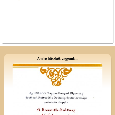
Kezdődik az iskola!
Amire büszkék vagyunk...
A ceglédi teniszpályák