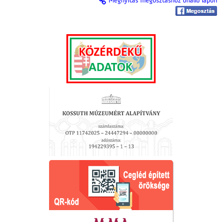
Megnyitás megosztáshoz önálló lapon