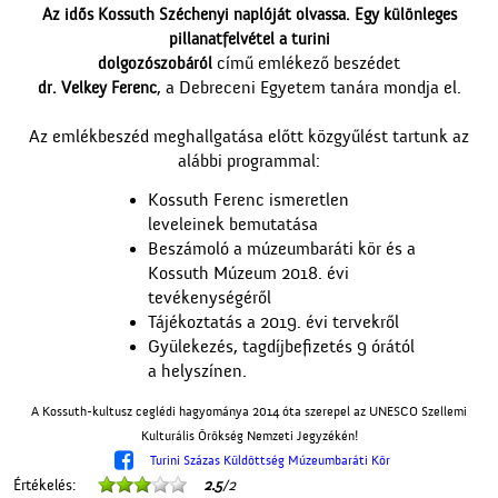
Az idős Kossuth Széchenyi naplóját olvassa. Egy különleges
pillanatfelvétel a turini
című emlékező beszédet
dolgozószobáról
, a Debreceni Egyetem tanára mondja el.
dr. Velkey Ferenc
Az emlékbeszéd meghallgatása előtt közgyűlést tartunk az
alábbi programmal:
Kossuth Ferenc ismeretlen
leveleinek bemutatása
Beszámoló a múzeumbaráti kör és a
Kossuth Múzeum 2018. évi
tevékenységéről
Tájékoztatás a 2019. évi tervekről
Gyülekezés, tagdíjbefizetés 9 órától
a helyszínen.
A Kossuth-kultusz ceglédi hagyománya 2014 óta szerepel az UNESCO Szellemi
Kulturális Örökség Nemzeti Jegyzékén!

Turini Százas Küldöttség Múzeumbaráti Kör
Értékelés:
2.5
/2