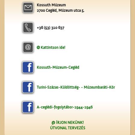
A ceglédi molnárok, a
Kossuth Múzeum
liszt és a szédelgő
2700 Cegléd, Múzeum utca 5.
feldicsérés
+36 (53) 310 637
Kattintson ide!
Kereszt a Seregélyesben
Kossuth-Múzeum-Cegléd
Turini-Százas-Küldöttség- - Múzeumbaráti-Kör
A-ceglédi-fogolytábor-1944-1946
@ ÍRJON NEKÜNK!
ÚTVONAL TERVEZÉS