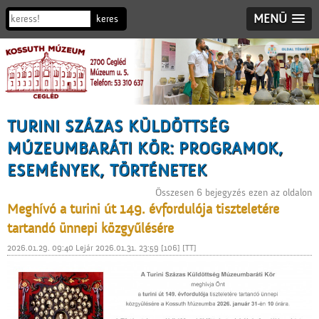
MENÜ
TURINI SZÁZAS KÜLDÖTTSÉG
MÚZEUMBARÁTI KÖR: PROGRAMOK,
ESEMÉNYEK, TÖRTÉNETEK
Összesen 6 bejegyzés ezen az oldalon
Meghívó a turini út 149. évfordulója tiszteletére
tartandó ünnepi közgyűlésére
2026.01.29. 09:40 Lejár 2026.01.31. 23:59 [106] [TT]