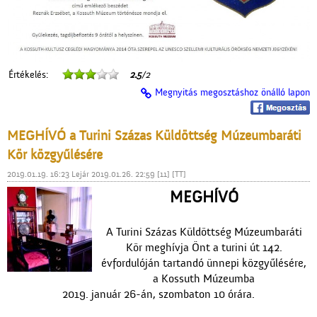
Értékelés:
2.5
/2
Megnyitás megosztáshoz önálló lapon
MEGHÍVÓ a Turini Százas Küldöttség Múzeumbaráti
Kör közgyűlésére
2019.01.19. 16:23 Lejár 2019.01.26. 22:59 [11] [TT]
MEGHÍVÓ
A Turini Százas Küldöttség Múzeumbaráti
Kör meghívja Önt a turini út 142.
évfordulóján tartandó ünnepi közgyűlésére,
a Kossuth Múzeumba
2019. január 26-án, szombaton 10 órára.