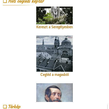
Heti ceglédi képtár
Kereszt a Seregélyesben
Cegléd a magasból
Kossuth Lajos portréja
Térkép