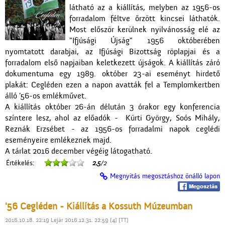
látható az a kiállítás, melyben az 1956-os
forradalom féltve őrzött kincsei láthatók.
Most először kerülnek nyilvánosság elé az
"Ifjúsági Újság" 1956 októberében
nyomtatott darabjai, az Ifjúsági Bizottság röplapjai és a
forradalom első napjaiban keletkezett újságok. A kiállítás záró
dokumentuma egy 1989. október 23-ai eseményt hirdető
plakát: Cegléden ezen a napon avatták fel a Templomkertben
álló ’56-os emlékművet.
A kiállítás október 26-án délután 3 órakor egy konferencia
színtere lesz, ahol az előadók - Kürti György, Soós Mihály,
Reznák Erzsébet - az 1956-os forradalmi napok ceglédi
eseményeire emlékeznek majd.
A tárlat 2016 december végéig látogatható.
Értékelés:
2.5
/2
Megnyitás megosztáshoz önálló lapon
'56 Cegléden - Kiállítás a Kossuth Múzeumban
2016.10.18. 22:19 Lejár 2016.12.31. 22:59 [4] [TT]