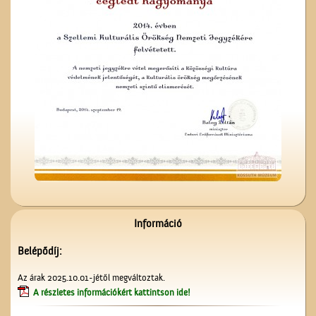
Ünnepi Kossuth Hét
Cegléden 1948-ban
Információ
A Vasútépítő- és
Karbantartó
Belépődíj:
Az árak 2025.10.01-jétől megváltoztak.
A részletes információkért kattintson ide!