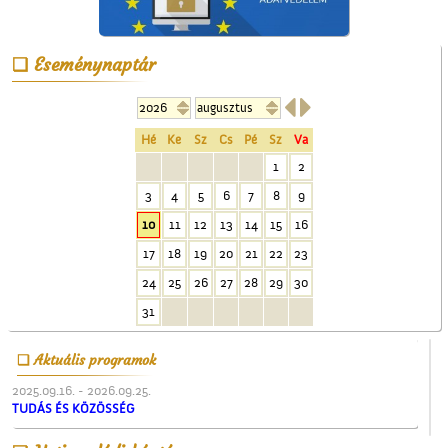
Eseménynaptár
Kiszel Mihály és az


elsőáldozók
Hé
Ke
Sz
Cs
Pé
Sz
Va
1
2
3
4
5
6
7
8
9
10
11
12
13
14
15
16
17
18
19
20
21
22
23
24
25
26
27
28
29
30
A ceglédi molnárok, a
31
liszt és a szédelgő
feldicsérés
Aktuális programok
2025.09.16. - 2026.09.25.
TUDÁS ÉS KÖZÖSSÉG