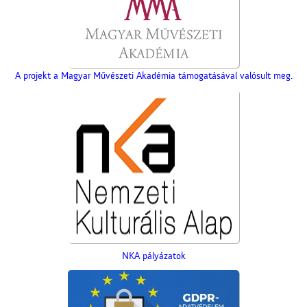
A projekt a Magyar Művészeti Akadémia támogatásával valósult meg.
Névtábla a dr. Gombos
Lajos utcából
NKA pályázatok