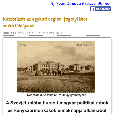
Megnyitás megosztáshoz önálló lapon
Koszorúzás az egykori ceglédi fogolytábor
emléktáblájánál
2018.11.19. 21:34 Lejár 2018.11.23. 22:59 [8] [TT]