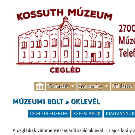
Történetek
Gyűjtemény
Kiállítások
MÚZEUMI BOLT » OKLEVÉL
CEGLÉDI FÜZETEK
KÉPESLAPOK
KIADVÁNYOK
A ceglédiek vámmentességéről szóló oklevél. I. Lajos király 