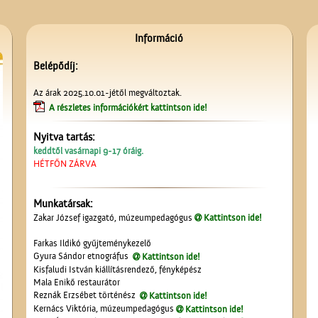
Információ
Belépődíj:
Az árak 2025.10.01-jétől megváltoztak.
A részletes információkért kattintson ide!
Nyitva tartás:
keddtől vasárnapi 9-17 óráig.
HÉTFŐN ZÁRVA
Munkatársak:
Zakar József igazgató, múzeumpedagógus
Kattintson ide!
Farkas Ildikó gyűjteménykezelő
Gyura Sándor etnográfus
Kattintson ide!
Kisfaludi István kiállításrendező, fényképész
Mala Enikő restaurátor
Reznák Erzsébet történész
Kattintson ide!
Kernács Viktória, múzeumpedagógus
Kattintson ide!