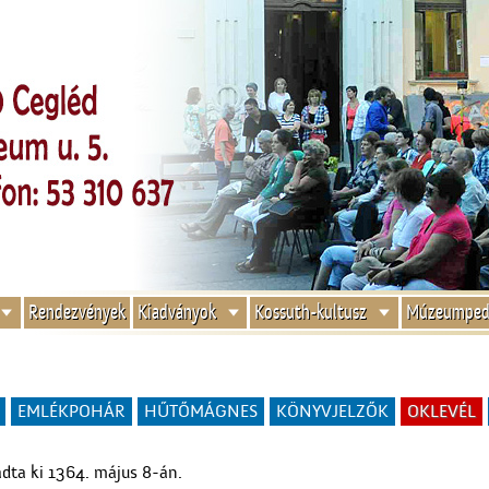
Rendezvények
Kiadványok
Kossuth-kultusz
Múzeumped
EMLÉKPOHÁR
HŰTŐMÁGNES
KÖNYVJELZŐK
OKLEVÉL
adta ki 1364. május 8-án.