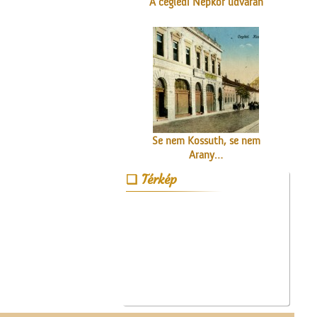
A ceglédi Népkör udvarán
Se nem Kossuth, se nem
Arany…
Térkép
Az Ofotért