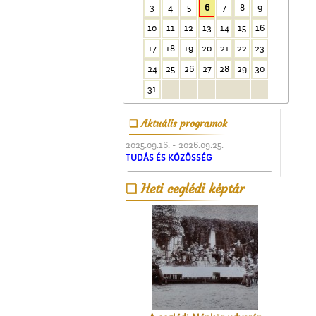
3
4
5
6
7
8
9
10
11
12
13
14
15
16
A ceglédi kórházról
17
18
19
20
21
22
23
24
25
26
27
28
29
30
31
Aktuális programok
2025.09.16. - 2026.09.25.
TUDÁS ÉS KÖZÖSSÉG
A Mizsei úti vendéglő
Heti ceglédi képtár