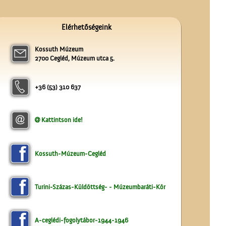
Elérhetőségeink
Kossuth Múzeum
2700 Cegléd, Múzeum utca 5.
Az 5-ik Temetkezési
Egylet alapítói
+36 (53) 310 637
Kattintson ide!
Kossuth-Múzeum-Cegléd
A ceglédi teniszpályák
Turini-Százas-Küldöttség- - Múzeumbaráti-Kör
A-ceglédi-fogolytábor-1944-1946