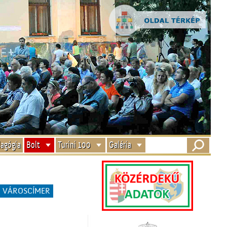
agógia
Bolt
Turini 100
Galéria
VÁROSCÍMER