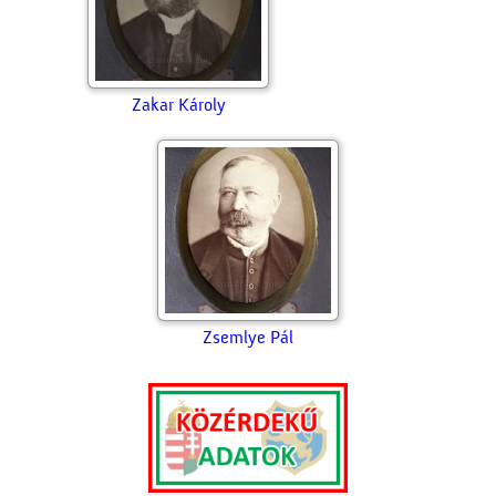
Varga András
Várkonyi István ifj.
Vida Sámuel
Vogel Mózes