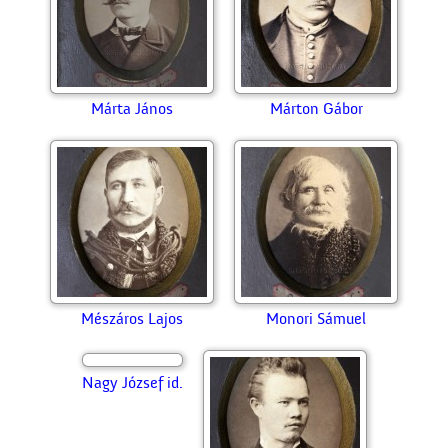
Lédeczi Mihály
Lendér Mihály
Libasinszky Gyula
Lugosi János