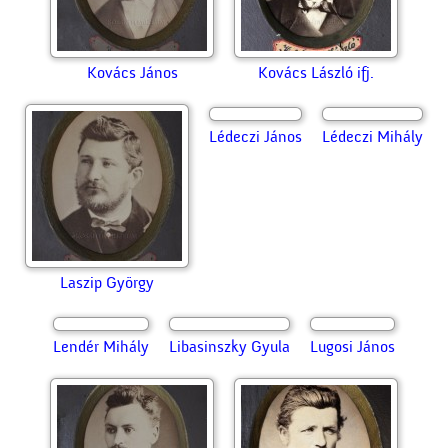
Kovács János
Kovács László ifj.
Laszip György
Lédeczi János