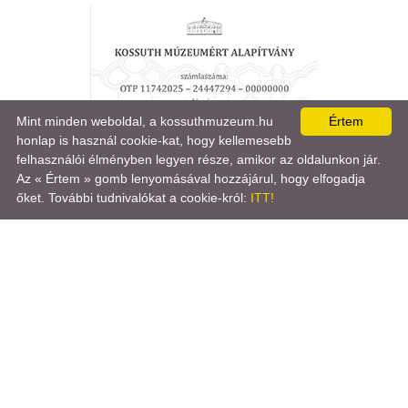
Zakar Antal
Zakar Károly
Mint minden weboldal, a kossuthmuzeum.hu
Értem
honlap is használ cookie-kat, hogy kellemesebb
felhasználói élményben legyen része, amikor az oldalunkon jár.

Az « Értem » gomb lenyomásával hozzájárul, hogy elfogadja
Zsadon Ferencz
Zsemlye Pál
őket. További tudnivalókat a cookie-król:
ITT!
Vasat, vasárut vásároljunk