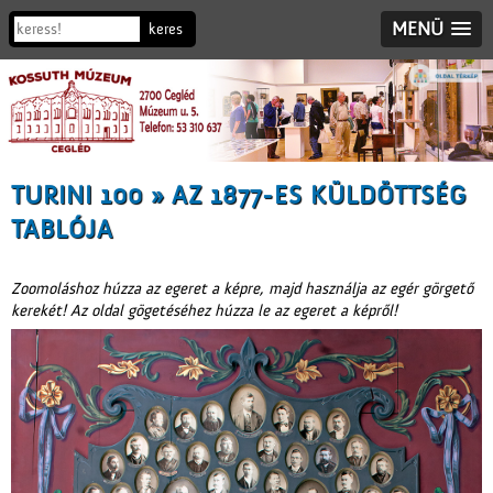
MENÜ
TURINI 100 » AZ 1877-ES KÜLDÖTTSÉG
TABLÓJA
Zoomoláshoz húzza az egeret a képre, majd használja az egér görgető
kerekét! Az oldal gögetéséhez húzza le az egeret a képről!