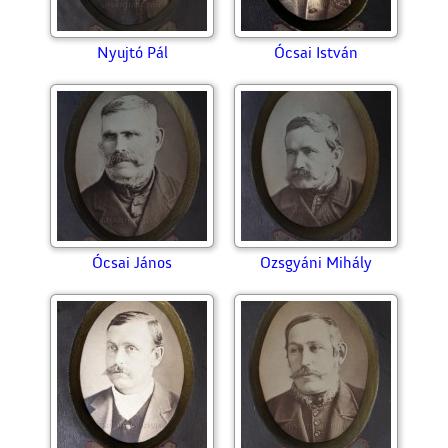
Nagy Zsigmond
Negyedi Ferenc
Nyujtó Pál
Ócsai István