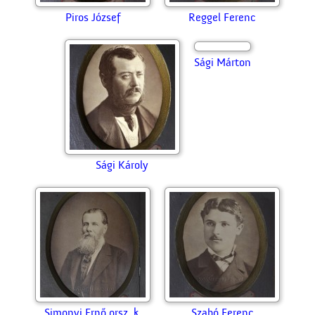
Ócsai János
Ozsgyáni Mihály
Piros József
Reggel Ferenc