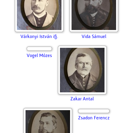
Tar József
Tóth István
Túri Imre
Ungvári Antal