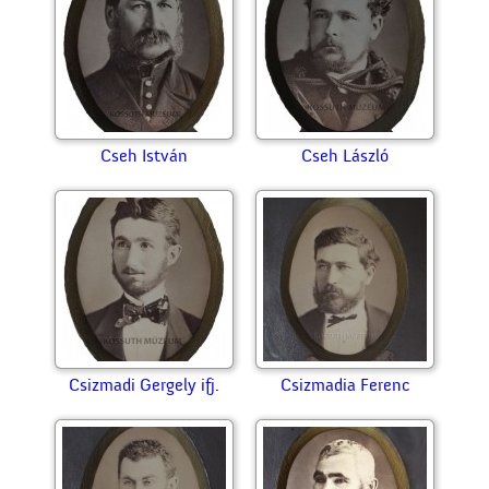
Cseh István
Cseh László
Csizmadi Gergely ifj.
Csizmadia Ferenc