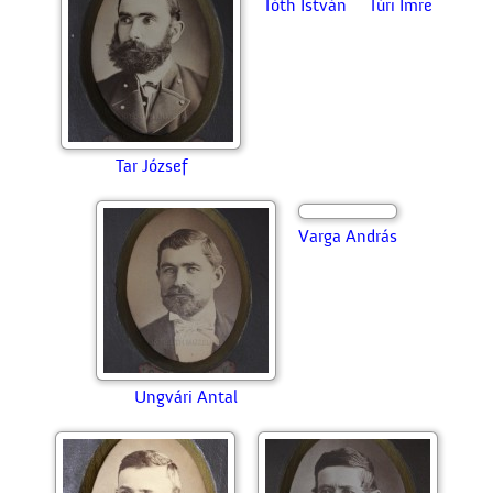
Szohár Péter
Szojka János
Szüle Károly
Szúnyog János