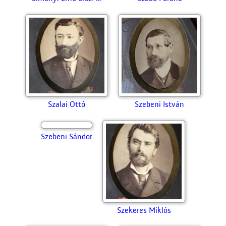
Sági Károly
Sági Márton
Simonyi Ernő orsz. k.
Szabó Ferenc