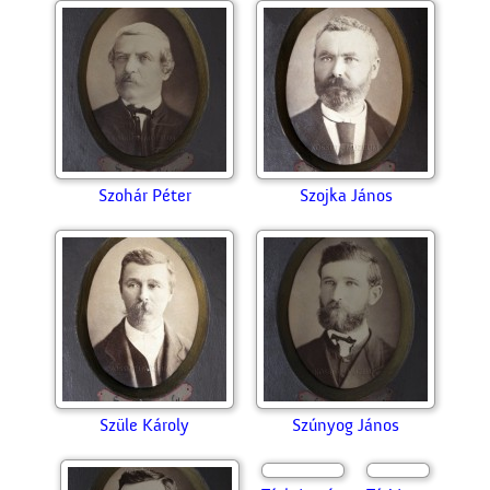
Szalai Ottó
Szebeni István
Szebeni Sándor
Szekeres Miklós