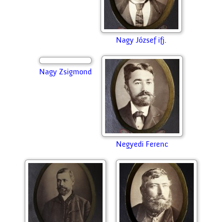
Márta János
Márton Gábor
Mészáros Lajos
Monori Sámuel
Nagy József id.
Nagy József ifj.