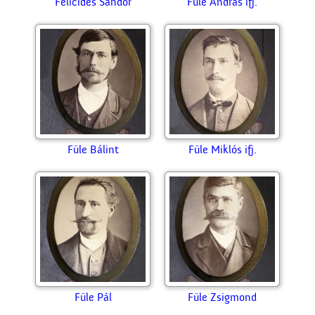
Felicides Sándor
Füle András ifj.
Füle Bálint
Füle Miklós ifj.
Füle Pál
Füle Zsigmond