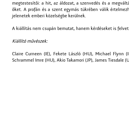
megtestesítői: a hit, az áldozat, a szenvedés és a megváltá
őket. A profán és a szent egymás tükrében válik értelmezh
jelenetek emberi közelségbe kerülnek.
A kiállítás nem csupán bemutat, hanem kérdéseket is felvet:
Kiállító művészek:
Claire Curneen (IE), Fekete László (HU), Michael Flynn 
Schrammel Imre (HU), Akio Takamori (JP), James Tiesdale (