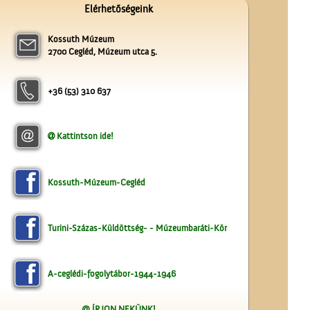
Elérhetőségeink
Kossuth Múzeum
2700 Cegléd, Múzeum utca 5.
A számolócédulák
+36 (53) 310 637
Kattintson ide!
Kossuth-Múzeum-Cegléd
Az ötödik köztéri szobor
Cegléden
Turini-Százas-Küldöttség- - Múzeumbaráti-Kör
A-ceglédi-fogolytábor-1944-1946
@ ÍRJON NEKÜNK!