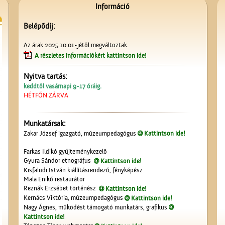
Információ
Belépődíj:
Az árak 2025.10.01-jétől megváltoztak.
A részletes információkért kattintson ide!
Nyitva tartás:
keddtől vasárnapi 9-17 óráig.
HÉTFŐN ZÁRVA
Munkatársak:
Zakar József igazgató, múzeumpedagógus
Kattintson ide!
Farkas Ildikó gyűjteménykezelő
Gyura Sándor etnográfus
Kattintson ide!
Kisfaludi István kiállításrendező, fényképész
Mala Enikő restaurátor
Reznák Erzsébet történész
Kattintson ide!
Kernács Viktória, múzeumpedagógus
Kattintson ide!
Nagy Ágnes, működést támogató munkatárs, grafikus
Kattintson ide!