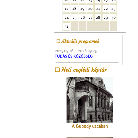
Cegléd a magasból
17
18
19
20
21
22
23
24
25
26
27
28
29
30
31
Aktuális programok
2025.09.16. - 2026.09.25.
TUDÁS ÉS KÖZÖSSÉG
A ceglédi molnárok, a
Heti ceglédi képtár
liszt és a szédelgő
feldicsérés
A Gubody utcában