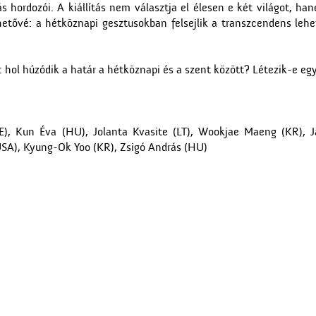
s hordozói. A kiállítás nem választja el élesen e két világot, ha
etővé: a hétköznapi gesztusokban felsejlik a transzcendens lehe
 hol húzódik a határ a hétköznapi és a szent között? Létezik-e egy
(IE), Kun Éva (HU), Jolanta Kvasite (LT), Wookjae Maeng (KR), 
USA), Kyung-Ok Yoo (KR), Zsigó András (HU)