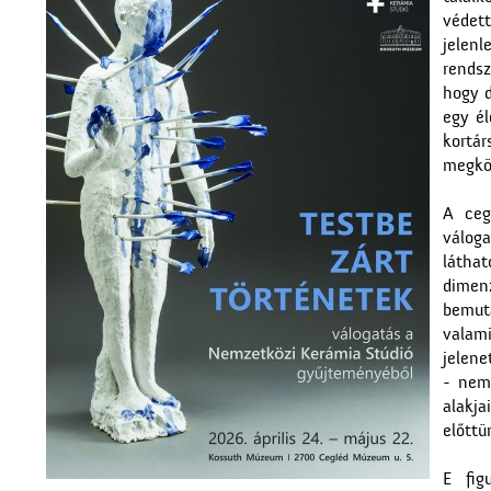
védett
jelen
rendsz
hogy d
egy él
kortá
megköz
A ceg
váloga
láthat
dimenz
bemut
valami
jelene
- nem 
alakj
előttü
E fig