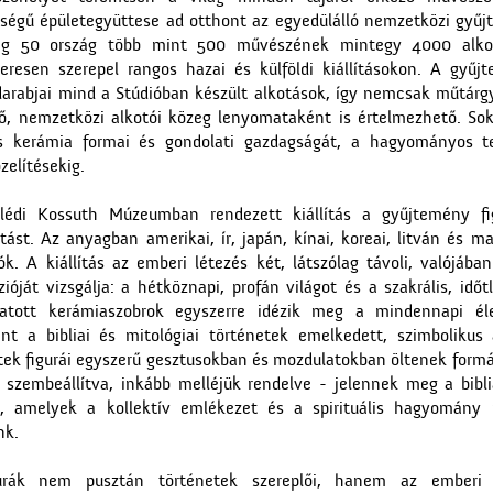
ségű épületegyüttese ad otthont az egyedülálló nemzetközi gyűj
leg 50 ország több mint 500 művészének mintegy 4000 alkot
eresen szerepel rangos hazai és külföldi kiállításokon. A gyűj
arabjai mind a Stúdióban készült alkotások, így nemcsak műtár
ő, nemzetközi alkotói közeg lenyomataként is értelmezhető. Soks
rs kerámia formai és gondolati gazdagságát, a hagyományos tec
elítésekig.
lédi Kossuth Múzeumban rendezett kiállítás a gyűjtemény fig
tást. Az anyagban amerikai, ír, japán, kínai, koreai, litván és 
ók. A kiállítás az emberi létezés két, látszólag távoli, valójáb
ióját vizsgálja: a hétköznapi, profán világot és a szakrális, időt
atott kerámiaszobrok egyszerre idézik meg a mindennapi élet
nt a bibliai és mitológiai történetek emelkedett, szimbolikus 
tek figurái egyszerű gesztusokban és mozdulatokban öltenek form
szembeállítva, inkább melléjük rendelve - jelennek meg a bibli
ai, amelyek a kollektív emlékezet és a spirituális hagyomány 
nk.
urák nem pusztán történetek szereplői, hanem az emberi l