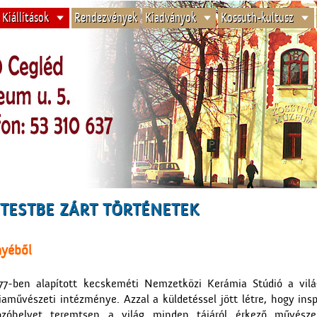
Kiállítások
Rendezvények
Kiadványok
Kossuth-kultusz
» TESTBE ZÁRT TÖRTÉNETEK
nyéből
77-ben alapított kecskeméti Nemzetközi Kerámia Stúdió a világ
aművészeti intézménye. Azzal a küldetéssel jött létre, hogy inspi
kozóhelyet teremtsen a világ minden tájáról érkező művész