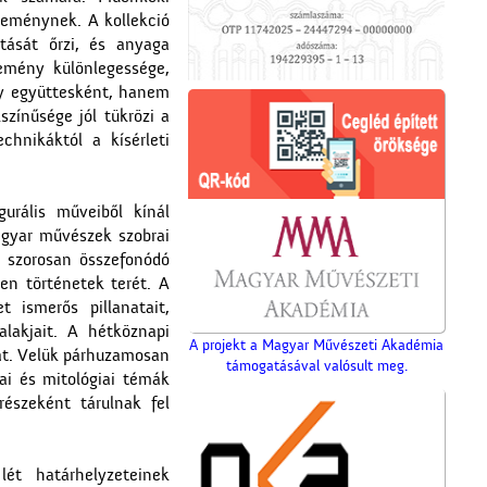
teménynek. A kollekció
ását őrzi, és anyaga
temény különlegessége,
gy együttesként, hanem
zínűsége jól tükrözi a
hnikáktól a kísérleti
urális műveiből kínál
magyar művészek szobrai
an szorosan összefonódó
len történetek terét. A
 ismerős pillanatait,
alakjait. A hétköznapi
A projekt a Magyar Művészeti Akadémia
át. Velük párhuzamosan
támogatásával valósult meg.
ai és mitológiai témák
részeként tárulnak fel
ét határhelyzeteinek