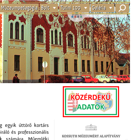
Múzeumpedagógia
Bolt
Turini 100
Galéria
 egyik úttörő kortárs
ráló és professzionális
ek számára. Műemléki