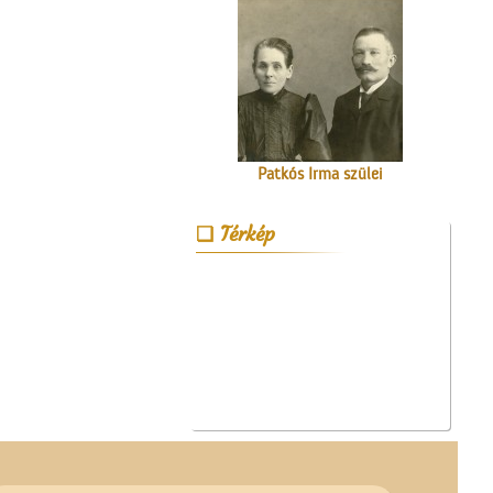
Patkós Irma szülei
Térkép
A Vasútépítő- és
Karbantartó