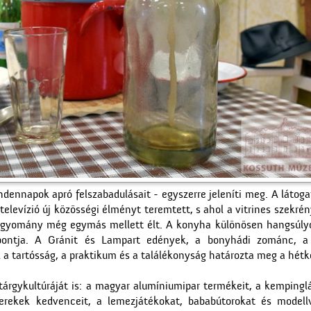
indennapok apró felszabadulásait - egyszerre jeleníti meg. A látog
 televízió új közösségi élményt teremtett, s ahol a vitrines szekrén
hagyomány még egymás mellett élt. A konyha különösen hangsúlyo
pontja. A Gránit és Lampart edények, a bonyhádi zománc, a j
l a tartósság, a praktikum és a találékonyság határozta meg a hét
 tárgykultúráját is: a magyar alumíniumipar termékeit, a kempinglá
rekek kedvenceit, a lemezjátékokat, bababútorokat és modellv