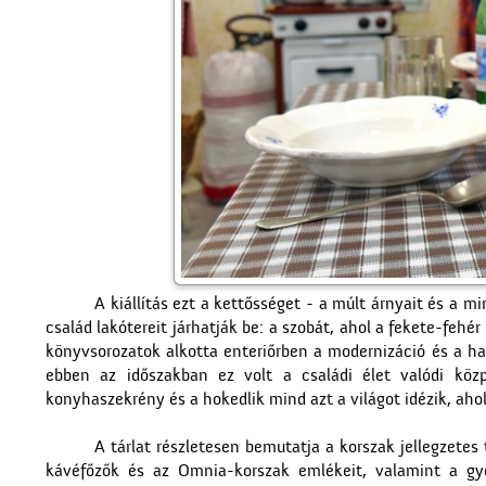
A kiállítás ezt a kettősséget - a múlt árnyait és a m
család lakótereit járhatják be: a szobát, ahol a fekete-fehér
könyvsorozatok alkotta enteriőrben a modernizáció és a 
ebben az időszakban ez volt a családi élet valódi köz
konyhaszekrény és a hokedlik mind azt a világot idézik, aho
A tárlat részletesen bemutatja a korszak jellegzetes
kávéfőzők és az Omnia-korszak emlékeit, valamint a gye