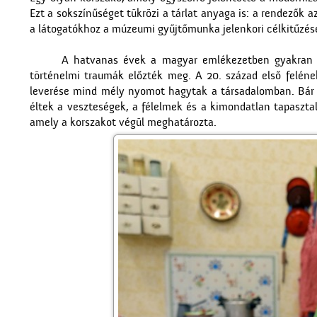
Ezt a sokszínűséget tükrözi a tárlat anyaga is: a rendezők
a látogatókhoz a múzeumi gyűjtőmunka jelenkori célkitűzése
A hatvanas évek a magyar emlékezetben gyakran a
történelmi traumák előzték meg. A 20. század első felének
leverése mind mély nyomot hagytak a társadalomban. Bár a 
éltek a veszteségek, a félelmek és a kimondatlan tapaszta
amely a korszakot végül meghatározta.