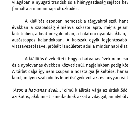
világában a nyugati trendek és a hiánygazdaság sajátos ke
formálta a mindennapi öltözködést.
A kiállítás azonban nemcsak a tárgyakról szól, han
években a szabadság élménye sokszor apró, mégis jelen
köteteiben, a beatmozgalomban, a balatoni nyaralásokban, a
autóstoppos kalandokban. A korszak egyik legfontosabb
visszavezetésével próbált lendületet adni a mindennapi éle
A kiállítás érzékelteti, hogy a hatvanas évek nem cs
és a nyolcvanas években közvetlenül, napjainkban pedig kö
A tárlat célja így nem csupán a nosztalgia felkeltése, ha
körül, milyen szabadidős lehetőségeik voltak, és hogyan 
"Azok a hatvanas évek…"
című kiállítás várja az érdeklőd
azokat is, akik most ismerkednek azzal a világgal, amelyből