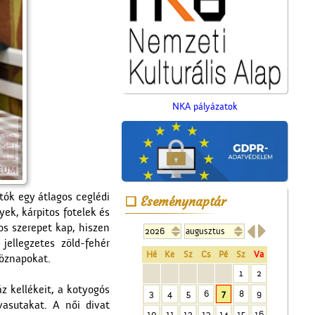
NKA pályázatok
Sonneberegi játékok
atók egy átlagos ceglédi
Eseménynaptár
tegnap és ma...
yek, kárpitos fotelek és


s szerepet kap, hiszen
ellegzetes zöld-fehér
Hé
Ke
Sz
Cs
Pé
Sz
Va
köznapokat.
1
2
z kellékeit, a kotyogós
3
4
5
6
7
8
9
asutakat. A női divat
10
11
12
13
14
15
16