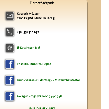
Elérhetőségeink
Kossuth Múzeum
2700 Cegléd, Múzeum utca 5.
Magyar írók országjárása
+36 (53) 310 637
Kattintson ide!
Kossuth-Múzeum-Cegléd
A lopakodó történelem
Turini-Százas-Küldöttség- - Múzeumbaráti-Kör
A-ceglédi-fogolytábor-1944-1946
@ ÍRJON NEKÜNK!