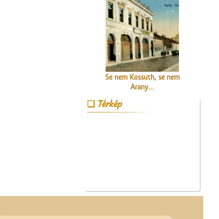
Se nem Kossuth, se nem
Arany…
Térkép
A ceglédi kórházról