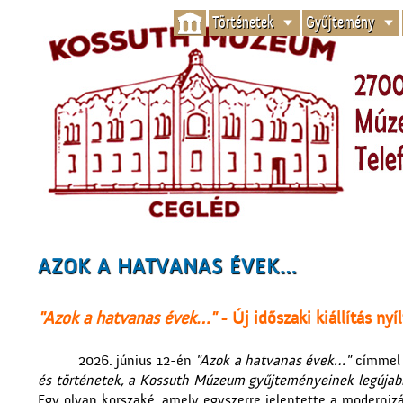
Történetek
Gyűjtemény
AZOK A HATVANAS ÉVEK…
"Azok a hatvanas évek…"
- Új időszaki kiállítás n
2026. június 12-én
"Azok a hatvanas évek…"
címmel ú
és történetek, a Kossuth Múzeum gyűjteményeinek legújabb
Egy olyan korszaké, amely egyszerre jelentette a modernizá