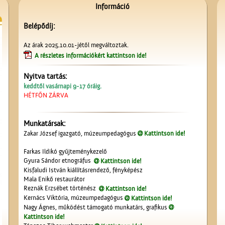
Információ
Belépődíj:
Az árak 2025.10.01-jétől megváltoztak.
A részletes információkért kattintson ide!
Nyitva tartás:
keddtől vasárnapi 9-17 óráig.
HÉTFŐN ZÁRVA
Munkatársak:
Zakar József igazgató, múzeumpedagógus
Kattintson ide!
Farkas Ildikó gyűjteménykezelő
Gyura Sándor etnográfus
Kattintson ide!
Kisfaludi István kiállításrendező, fényképész
Mala Enikő restaurátor
Reznák Erzsébet történész
Kattintson ide!
Kernács Viktória, múzeumpedagógus
Kattintson ide!
Nagy Ágnes, működést támogató munkatárs, grafikus
Kattintson ide!