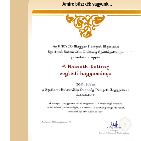
Amire büszkék vagyunk...