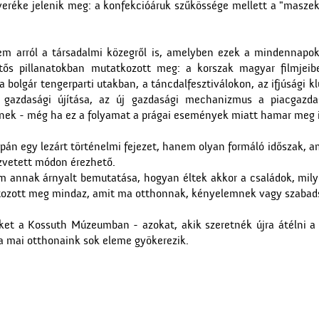
veréke jelenik meg: a konfekcióáruk szűkössége mellett a "maszek
em arról a társadalmi közegről is, amelyben ezek a mindennapok
tős pillanatokban mutatkozott meg: a korszak magyar filmjeib
 bolgár tengerparti utakban, a táncdalfesztiválokon, az ifjúsági 
 gazdasági újítása, az új gazdasági mechanizmus a piacgazd
tnek - még ha ez a folyamat a prágai események miatt hamar meg i
upán egy lezárt történelmi fejezet, hanem olyan formáló időszak, 
zvetett módon érezhető.
nem annak árnyalt bemutatása, hogyan éltek akkor a családok, mil
változott meg mindaz, amit ma otthonnak, kényelemnek vagy szaba
őket a Kossuth Múzeumban - azokat, akik szeretnék újra átélni a
 a mai otthonaink sok eleme gyökerezik.