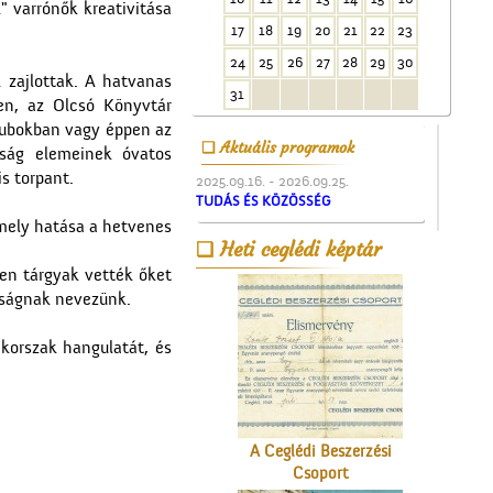
" varrónők kreativitása
A Czeglédi Hengermalom
17
18
19
20
21
22
23
Rt. épülete
24
25
26
27
28
29
30
 zajlottak. A hatvanas
31
en, az Olcsó Könyvtár
klubokban vagy éppen az
Aktuális programok
aság elemeinek óvatos
s torpant.
2025.09.16. - 2026.09.25.
TUDÁS ÉS KÖZÖSSÉG
amely hatása a hetvenes
Kereszt a Seregélyesben
Heti ceglédi képtár
yen tárgyak vették őket
dságnak nevezünk.
 korszak hangulatát, és
A Ceglédi Beszerzési
Csoport