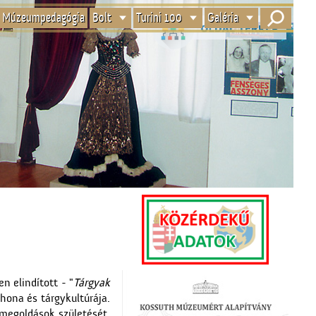
Múzeumpedagógia
Bolt
Turini 100
Galéria
n elindított - "
Tárgyak
hona és tárgykultúrája.
 megoldások születését.