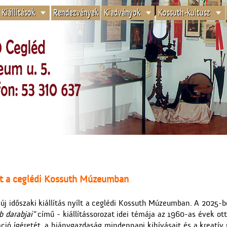
Kiállítások
Rendezvények
Kiadványok
Kossuth-kultusz
yílt a ceglédi Kossuth Múzeumban
j időszaki kiállítás nyílt a ceglédi Kossuth Múzeumban. A 2025-be
 darabjai"
című - kiállítássorozat idei témája az 1960-as évek ott
ció ígéretét, a hiánygazdaság mindennapi kihívásait és a kreatív