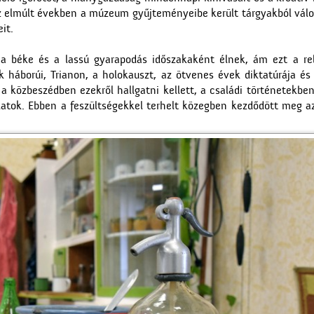
 az elmúlt években a múzeum gyűjteményeibe került tárgyakból vál
it.
 béke és a lassú gyarapodás időszakaként élnek, ám ezt a rel
 háborúi, Trianon, a holokauszt, az ötvenes évek diktatúrája és
közbeszédben ezekről hallgatni kellett, a családi történetekben
latok. Ebben a feszültségekkel terhelt közegben kezdődött meg az