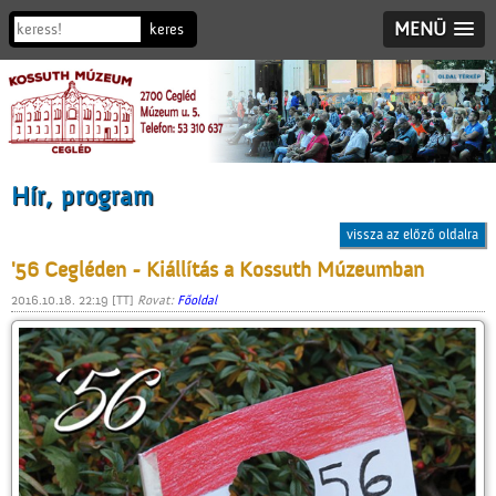
MENÜ
Hír, program
vissza az előző oldalra
'56 Cegléden - Kiállítás a Kossuth Múzeumban
2016.10.18. 22:19 [TT]
Rovat:
Főoldal