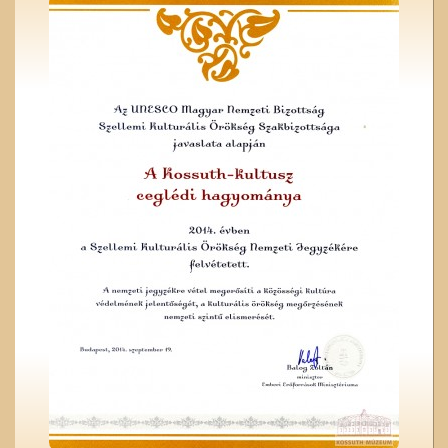
Unghváry László
árjegyzéke
A ceglédi vasútállomás
A Czeglédi Katolikus Kör
székháza