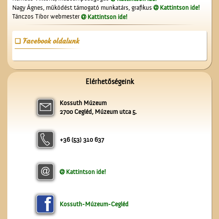
Nagy Ágnes, működést támogató munkatárs, grafikus
Kattintson ide!
Tánczos Tibor webmester
Kattintson ide!
A Czeglédi Hengermalom
Rt. épülete
Facebook oldalunk
Elérhetőségeink
Kossuth Múzeum
A lopakodó történelem
2700 Cegléd, Múzeum utca 5.
+36 (53) 310 637
Kattintson ide!
Képeslapok, képeslapok,
képeslapok…
Kossuth-Múzeum-Cegléd