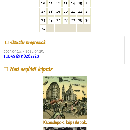
10
11
12
13
14
15
16
17
18
19
20
21
22
23
24
25
26
27
28
29
30
A Czeglédi Hengermalom
Rt. épülete
31
Aktuális programok
2025.09.16. - 2026.09.25.
TUDÁS ÉS KÖZÖSSÉG
Heti ceglédi képtár
A lopakodó történelem
Képeslapok, képeslapok,
képeslapok…