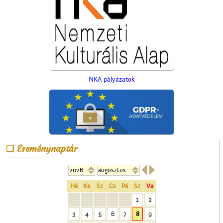
NKA pályázatok
Eseménynaptár


Az Ofotért
Hé
Ke
Sz
Cs
Pé
Sz
Va
1
2
3
4
5
6
7
8
9