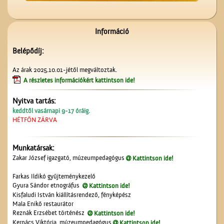
Információ
Belépődíj:
Az ötödik köztéri szobor
Az árak 2025.10.01-jétől megváltoztak.
Cegléden
A részletes információkért kattintson ide!
Nyitva tartás:
keddtől vasárnapi 9-17 óráig.
HÉTFŐN ZÁRVA
Munkatársak:
Az Ofotért
Zakar József igazgató, múzeumpedagógus
Kattintson ide!
Farkas Ildikó gyűjteménykezelő
Gyura Sándor etnográfus
Kattintson ide!
Kisfaludi István kiállításrendező, fényképész
Mala Enikő restaurátor
Reznák Erzsébet történész
Kattintson ide!
Kernács Viktória, múzeumpedagógus
Kattintson ide!