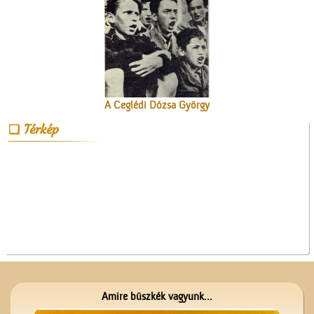
A Ceglédi Dózsa György
Népi Kollégium diákjai
Térkép
énekelnek
A ceglédi katolikus
templom tornya
Amire büszkék vagyunk...