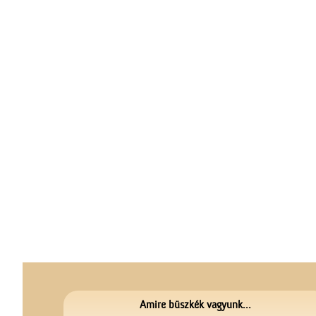
Amire büszkék vagyunk...