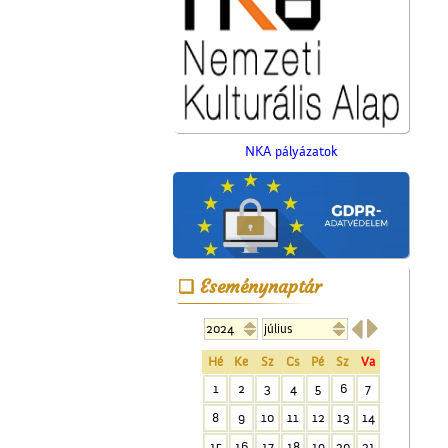
NKA pályázatok
Műkedvelő színjátszók
Cegléden
Eseménynaptár


Hé
Ke
Sz
Cs
Pé
Sz
Va
1
2
3
4
5
6
7
8
9
10
11
12
13
14
A ceglédi Népkör udvarán
15
16
17
18
19
20
21