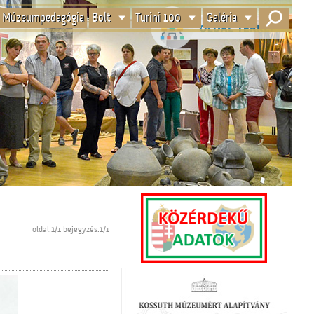
Múzeumpedagógia
Bolt
Turini 100
Galéria
oldal:
1
/1 bejegyzés:
1
/1