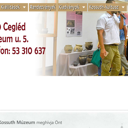
Kiállítások
Rendezvények
Kiadványok
Kossuth-kultusz