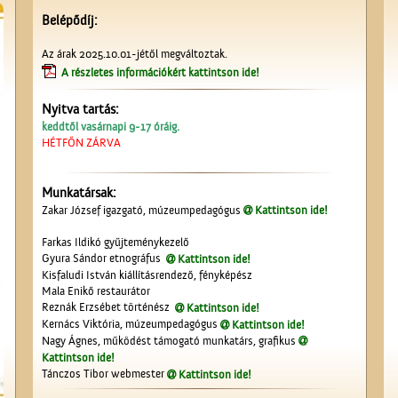
Belépődíj:
Az árak 2025.10.01-jétől megváltoztak.
A részletes információkért kattintson ide!
Nyitva tartás:
keddtől vasárnapi 9-17 óráig.
HÉTFŐN ZÁRVA
Munkatársak:
Zakar József igazgató, múzeumpedagógus
Kattintson ide!
Farkas Ildikó gyűjteménykezelő
Gyura Sándor etnográfus
Kattintson ide!
Kisfaludi István kiállításrendező, fényképész
Mala Enikő restaurátor
Reznák Erzsébet történész
Kattintson ide!
Kernács Viktória, múzeumpedagógus
Kattintson ide!
Nagy Ágnes, működést támogató munkatárs, grafikus
Kattintson ide!
Tánczos Tibor webmester
Kattintson ide!