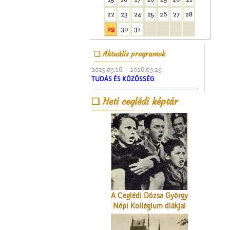
22
23
24
25
26
27
28
29
30
31
Aktuális programok
2025.09.16. - 2026.09.25.
TUDÁS ÉS KÖZÖSSÉG
Lelkünknek szent
Heti ceglédi képtár
szerzeménye
A Ceglédi Dózsa György
Népi Kollégium diákjai
énekelnek