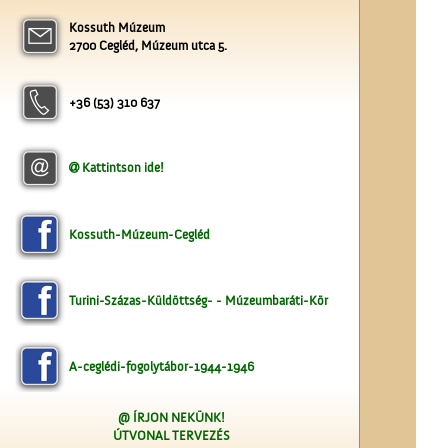
Kossuth Múzeum
2700 Cegléd, Múzeum utca 5.
Kútfúrás a Népbank
udvarán
+36 (53) 310 637
Kattintson ide!
Kossuth-Múzeum-Cegléd
Az Ofotért
Turini-Százas-Küldöttség- - Múzeumbaráti-Kör
A-ceglédi-fogolytábor-1944-1946
@ ÍRJON NEKÜNK!
ÚTVONAL TERVEZÉS