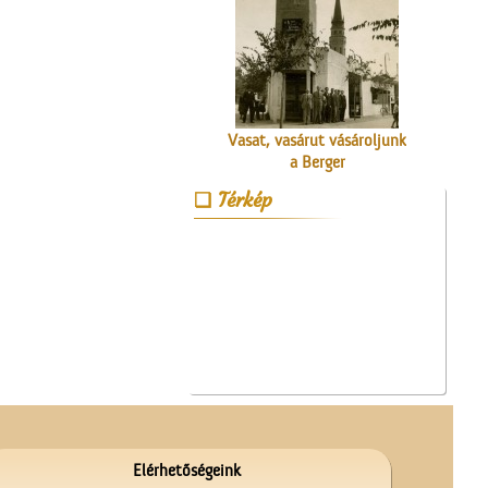
Vasat, vasárut vásároljunk
a Berger
vaskereskedésben
Térkép
A Népbolt
Elérhetőségeink