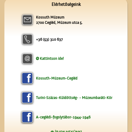
A ceglédi Népkör udvarán
Elérhetőségeink
Kossuth Múzeum
2700 Cegléd, Múzeum utca 5.
+36 (53) 310 637
Kattintson ide!
A Czeglédi Népbank Rt.
épülete
Kossuth-Múzeum-Cegléd
Turini-Százas-Küldöttség- - Múzeumbaráti-Kör
A-ceglédi-fogolytábor-1944-1946
A Gubody utcában