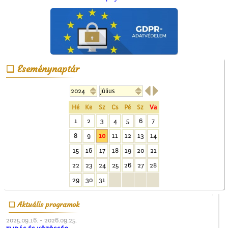
A ceglédi tanyasi
tanítókról
Eseménynaptár


Hé
Ke
Sz
Cs
Pé
Sz
Va
1
2
3
4
5
6
7
8
9
10
11
12
13
14
A ceglédi Népkör udvarán
15
16
17
18
19
20
21
22
23
24
25
26
27
28
29
30
31
Aktuális programok
2025.09.16. - 2026.09.25.