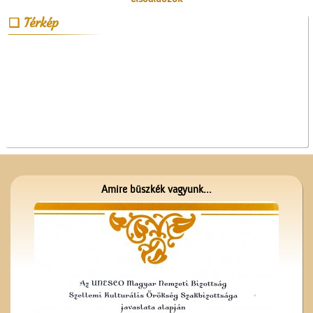
Térkép
A fényképész
Amire büszkék vagyunk...
A Népbolt