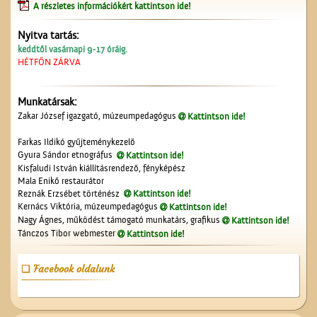
A részletes információkért kattintson ide!
Nyitva tartás:
A ceglédi teniszpályák
keddtől vasárnapi 9-17 óráig.
HÉTFŐN ZÁRVA
Munkatársak:
Zakar József igazgató, múzeumpedagógus
Kattintson ide!
Farkas Ildikó gyűjteménykezelő
Gyura Sándor etnográfus
Kattintson ide!
Kisfaludi István kiállításrendező, fényképész
Mala Enikő restaurátor
A ceglédi tanyasi
Reznák Erzsébet történész
Kattintson ide!
tanítókról
Kernács Viktória, múzeumpedagógus
Kattintson ide!
Nagy Ágnes, működést támogató munkatárs, grafikus
Kattintson ide!
Tánczos Tibor webmester
Kattintson ide!
Facebook oldalunk