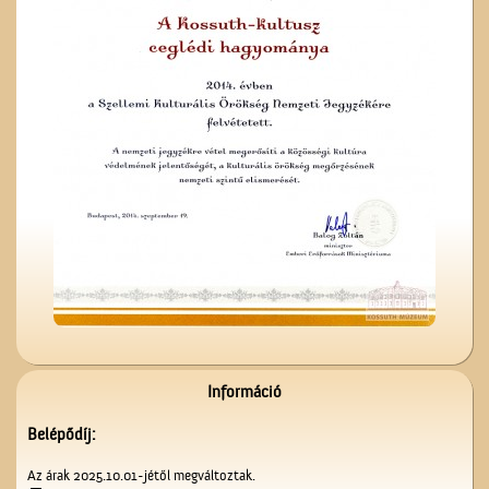
Ünnepi Kossuth Hét
Cegléden 1948-ban
Névtábla a dr. Gombos
Lajos utcából
Információ
Belépődíj:
Az árak 2025.10.01-jétől megváltoztak.