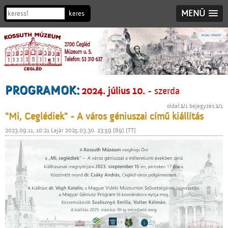
MENÜ
PROGRAMOK:
2024. július 10.
- szerda
oldal:
1
/1 bejegyzés:
1
/1
"Mi, Ceglédiek" - A város géniuszai című kiállítás
2023.09.11. 10:21 Lejár 2025.03.30. 23:59 [89] [TT]