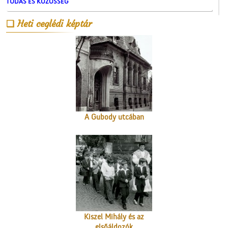
TUDÁS ÉS KÖZÖSSÉG
A Czeglédi Népbank Rt.
Heti ceglédi képtár
épülete
A Gubody utcában
Kiszel Mihály és az
elsőáldozók