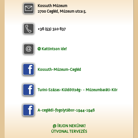
Kossuth Múzeum
Névtábla a dr. Gombos
2700 Cegléd, Múzeum utca 5.
Lajos utcából
+36 (53) 310 637
Kattintson ide!
A régi ceglédi evangélikus
iskola
Kossuth-Múzeum-Cegléd
Turini-Százas-Küldöttség- - Múzeumbaráti-Kör
A-ceglédi-fogolytábor-1944-1946
@ ÍRJON NEKÜNK!
ÚTVONAL TERVEZÉS