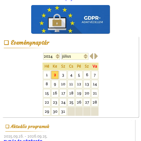
Eseménynaptár
A ceglédi vasútállomás


Hé
Ke
Sz
Cs
Pé
Sz
Va
1
2
3
4
5
6
7
8
9
10
11
12
13
14
15
16
17
18
19
20
21
22
23
24
25
26
27
28
Érettségi a Ceglédi
Magyar Királyi Állami
29
30
31
Főgimnáziumban
Aktuális programok
2025.09.16. - 2026.09.25.