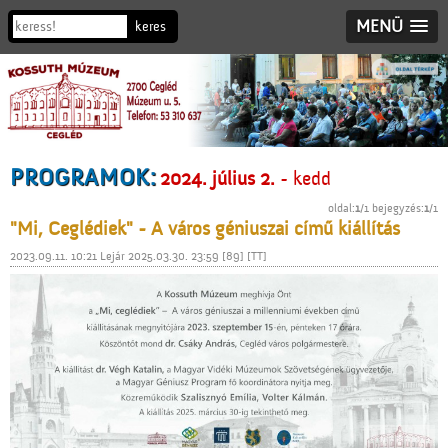
MENÜ
PROGRAMOK:
2024. július 2.
- kedd
oldal:
1
/1 bejegyzés:
1
/1
"Mi, Ceglédiek" - A város géniuszai című kiállítás
2023.09.11. 10:21 Lejár 2025.03.30. 23:59 [89] [TT]