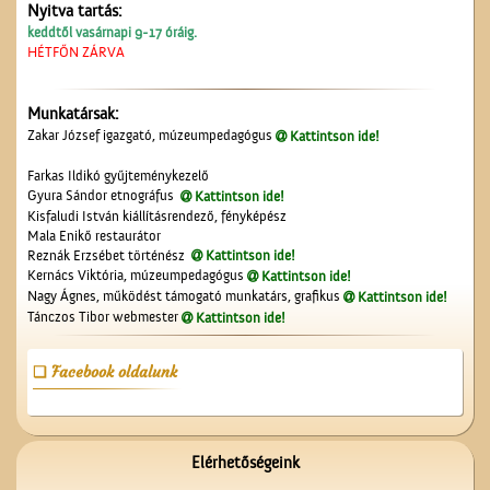
Nyitva tartás:
keddtől vasárnapi 9-17 óráig.
HÉTFŐN ZÁRVA
Munkatársak:
A ceglédi vasútállomás
Zakar József igazgató, múzeumpedagógus
Kattintson ide!
Farkas Ildikó gyűjteménykezelő
Gyura Sándor etnográfus
Kattintson ide!
Kisfaludi István kiállításrendező, fényképész
Mala Enikő restaurátor
Reznák Erzsébet történész
Kattintson ide!
Kernács Viktória, múzeumpedagógus
Kattintson ide!
Nagy Ágnes, működést támogató munkatárs, grafikus
Kattintson ide!
Tánczos Tibor webmester
Kattintson ide!
Érettségi a Ceglédi
Magyar Királyi Állami
Főgimnáziumban
Facebook oldalunk
Elérhetőségeink