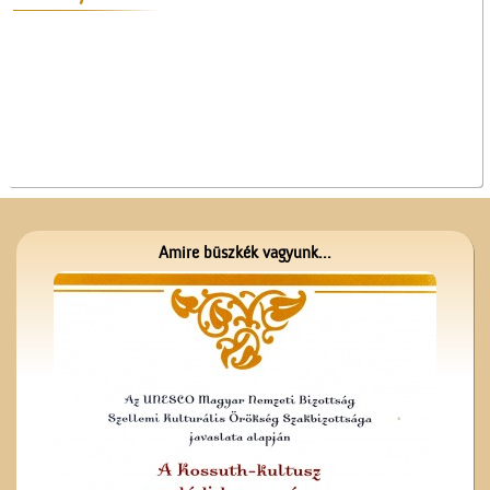
A Ceglédi Beszerzési
Csoport
Amire büszkék vagyunk...
Üzenet a harctérre