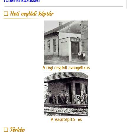
TUDÁS ÉS KÖZÖSSÉG
Heti ceglédi képtár
Névtábla a dr. Gombos
Lajos utcából
A régi ceglédi evangélikus
iskola
A Vasútépítő- és
Karbantartó
Térkép