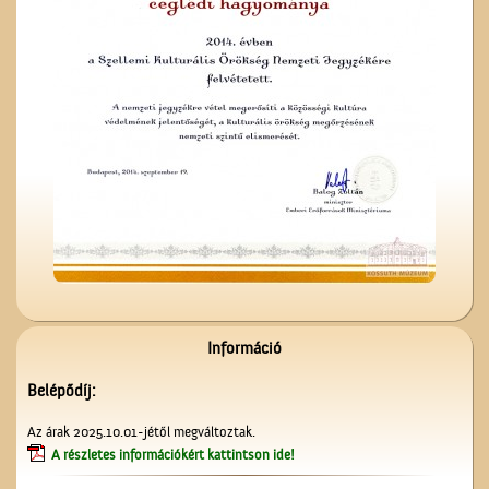
Képeslapok, képeslapok,
képeslapok…
A fényképész
Információ
Belépődíj:
Unghváry László
Az árak 2025.10.01-jétől megváltoztak.
árjegyzéke
A részletes információkért kattintson ide!