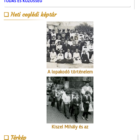
TUDÁS ÉS KÖZÖSSÉG
Heti ceglédi képtár
A ceglédi molnárok, a
liszt és a szédelgő
feldicsérés
A lopakodó történelem
Kiszel Mihály és az
elsőáldozók
Térkép