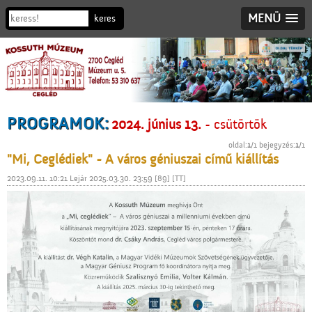
MENÜ
PROGRAMOK:
2024. június 13.
- csütörtök
oldal:
1
/1 bejegyzés:
1
/1
"Mi, Ceglédiek" - A város géniuszai című kiállítás
2023.09.11. 10:21 Lejár 2025.03.30. 23:59 [89] [TT]