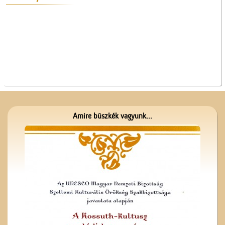
A Ceglédi Beszerzési
Csoport
Amire büszkék vagyunk...
Kereszt a Seregélyesben