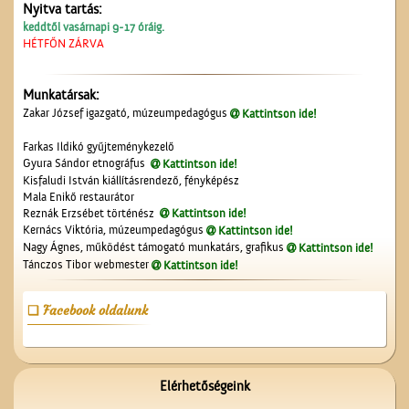
Nyitva tartás:
keddtől vasárnapi 9-17 óráig.
HÉTFŐN ZÁRVA
Munkatársak:
A Nagytemplom
Zakar József igazgató, múzeumpedagógus
Kattintson ide!
Farkas Ildikó gyűjteménykezelő
Gyura Sándor etnográfus
Kattintson ide!
Kisfaludi István kiállításrendező, fényképész
Mala Enikő restaurátor
Reznák Erzsébet történész
Kattintson ide!
Kernács Viktória, múzeumpedagógus
Kattintson ide!
Nagy Ágnes, működést támogató munkatárs, grafikus
Kattintson ide!
Tánczos Tibor webmester
Kattintson ide!
Sonneberegi játékok
tegnap és ma...
Facebook oldalunk
Elérhetőségeink