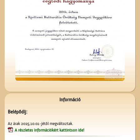
Magyar írók országjárása
A ceglédi szeszgyár
Információ
Belépődíj:
Kezdődik az iskola!
Az árak 2025.10.01-jétől megváltoztak.
A részletes információkért kattintson ide!