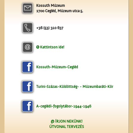
Kossuth Múzeum
A ceglédi molnárok, a
2700 Cegléd, Múzeum utca 5.
liszt és a szédelgő
feldicsérés
+36 (53) 310 637
Kattintson ide!
A lopakodó történelem
Kossuth-Múzeum-Cegléd
Turini-Százas-Küldöttség- - Múzeumbaráti-Kör
A-ceglédi-fogolytábor-1944-1946
@ ÍRJON NEKÜNK!
ÚTVONAL TERVEZÉS