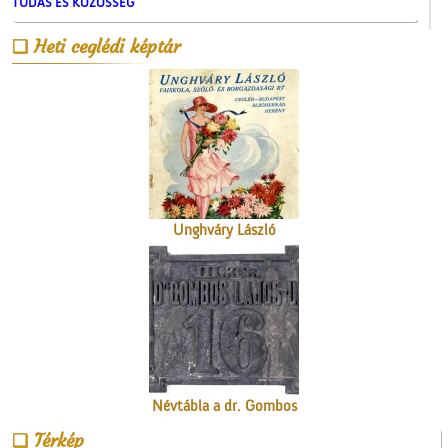
TUDÁS ÉS KÖZÖSSÉG
Heti ceglédi képtár
A ceglédi vasútállomás
Unghváry László
árjegyzéke
Névtábla a dr. Gombos
Lajos utcából
Térkép