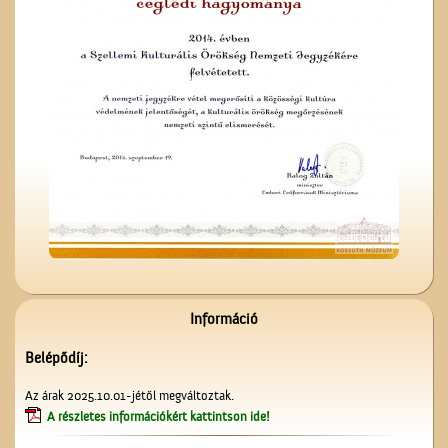
Vasat, vasárut vásároljunk
a Berger
vaskereskedésben
A Czeglédi Hengermalom
Rt. épülete
Információ
Belépődíj:
A valóság Pest megyében.
Az árak 2025.10.01-jétől megváltoztak.
1956. október 30.
A részletes információkért kattintson ide!