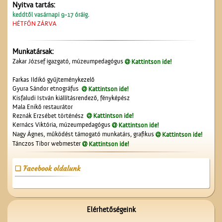
Nyitva tartás:
keddtől vasárnapi 9-17 óráig.
HÉTFŐN ZÁRVA
Munkatársak:
A lopakodó történelem
Zakar József igazgató, múzeumpedagógus
Kattintson ide!
Farkas Ildikó gyűjteménykezelő
Gyura Sándor etnográfus
Kattintson ide!
Kisfaludi István kiállításrendező, fényképész
Mala Enikő restaurátor
Reznák Erzsébet történész
Kattintson ide!
Kernács Viktória, múzeumpedagógus
Kattintson ide!
Nagy Ágnes, működést támogató munkatárs, grafikus
Kattintson ide!
Tánczos Tibor webmester
Kattintson ide!
Műkedvelő színjátszók
Cegléden
Facebook oldalunk
Elérhetőségeink