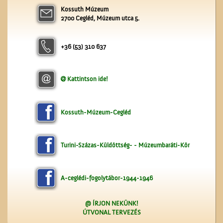
Kossuth Múzeum
A ceglédi vasútállomás
2700 Cegléd, Múzeum utca 5.
+36 (53) 310 637
Kattintson ide!
Unghváry László
árjegyzéke
Kossuth-Múzeum-Cegléd
Turini-Százas-Küldöttség- - Múzeumbaráti-Kör
A-ceglédi-fogolytábor-1944-1946
@ ÍRJON NEKÜNK!
ÚTVONAL TERVEZÉS