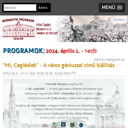
MENÜ
PROGRAMOK:
2024. április 1.
- hétfő
oldal:
1
/1 bejegyzés:
1
/1
"Mi, Ceglédiek" - A város géniuszai című kiállítás
2023.09.11. 10:21 Lejár 2025.03.30. 23:59 [89] [TT]