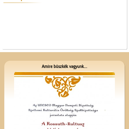
Sonneberegi játékok
tegnap és ma...
Amire büszkék vagyunk...
Kezdődik az iskola!