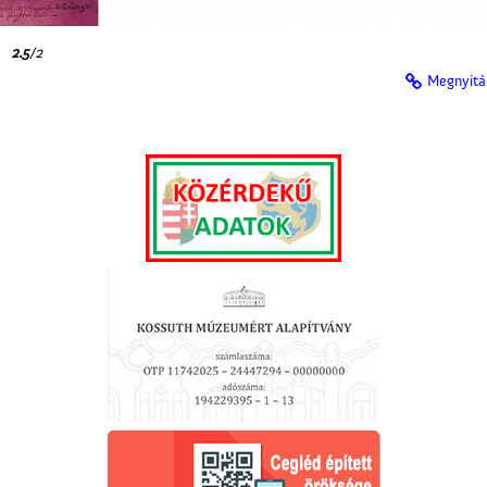
2.5
/2
Megnyitá