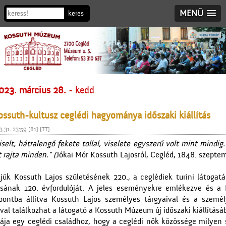
MENÜ
023. március 28.
- kedd
ossuth-kultusz ceglédi hagyománya időszaki kiállítás
.31. 23:59 [81] [TT]
selt, hátralengő fekete tollal, viselete egyszerű volt mint mindi
 rajta minden." (
Jókai Mór Kossuth Lajosról, Cegléd, 1848. szeptem
jük Kossuth Lajos születésének 220., a ceglédiek turini látogatá
tásának 120. évfordulóját. A jeles eseményekre emlékezve és a 
ontba állítva Kossuth Lajos személyes tárgyaival és a személ
l találkozhat a látogató a Kossuth Múzeum új időszaki kiállításá
ája egy ceglédi családhoz, hogy a ceglédi nők közössége milyen sz