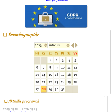
Cegléd a magasból
Eseménynaptár


Hé
Ke
Sz
Cs
Pé
Sz
Va
Vasat, vasárut vásároljunk
1
2
3
4
5
a Berger
6
7
8
9
10
11
12
vaskereskedésben
13
14
15
16
17
18
19
20
21
22
23
24
25
26
27
28
29
30
31
Aktuális programok
Megérkezés Ceglédre
2025.09.16. - 2026.09.25.