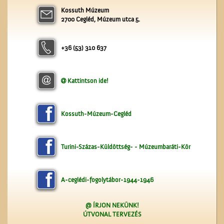
Kossuth Múzeum
2700 Cegléd, Múzeum utca 5.
+36 (53) 310 637
Lelkünknek szent
szerzeménye
Kattintson ide!
Kossuth-Múzeum-Cegléd
Turini-Százas-Küldöttség- - Múzeumbaráti-Kör
A-ceglédi-fogolytábor-1944-1946
@ ÍRJON NEKÜNK!
ÚTVONAL TERVEZÉS