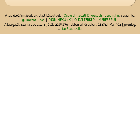
A lap
0.029
másodperc alatt készült el. |
Copyright 2026 © kossuthmuzeum.hu
, design by:
|
ÍRJON NEKÜNK!
|
OLDALTÉRKÉP
|
IMPRESSZUM
|
Tánczos Tibor
A látogatók száma 2020.12.1-jétől:
2283279
| Ebben a hónapban:
11374
| Ma:
904
| jelenleg:
1
|
Statisztika