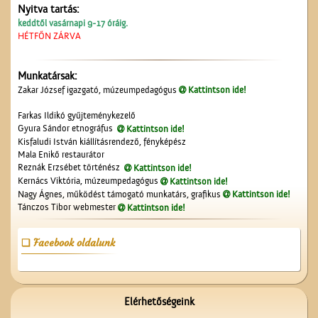
Nyitva tartás:
Cegléd a magasból
keddtől vasárnapi 9-17 óráig.
HÉTFŐN ZÁRVA
Munkatársak:
Zakar József igazgató, múzeumpedagógus
Kattintson ide!
Farkas Ildikó gyűjteménykezelő
Gyura Sándor etnográfus
Kattintson ide!
Kisfaludi István kiállításrendező, fényképész
Vasat, vasárut vásároljunk
Mala Enikő restaurátor
a Berger
Reznák Erzsébet történész
Kattintson ide!
vaskereskedésben
Kernács Viktória, múzeumpedagógus
Kattintson ide!
Nagy Ágnes, működést támogató munkatárs, grafikus
Kattintson ide!
Tánczos Tibor webmester
Kattintson ide!
Facebook oldalunk
Megérkezés Ceglédre
Elérhetőségeink