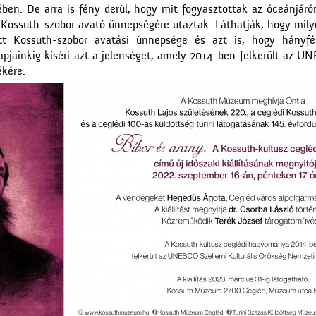
ében. De arra is fény derül, hogy mit fogyasztottak az óceánjáró
Kossuth-szobor avató ünnepségére utaztak. Láthatják, hogy milyen
t Kossuth-szobor avatási ünnepsége és azt is, hogy hányfé
napjainkig kíséri azt a jelenséget, amely 2014-ben felkerült az UN
kére.