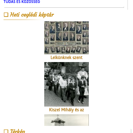
TUDÁS ÉS KÖZÖSSÉG
Heti ceglédi képtár
Lelkünknek szent
szerzeménye
Kiszel Mihály és az
elsőáldozók
Térkép