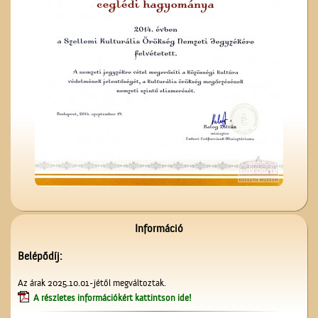
Névtábla a dr. Gombos
Lajos utcából
A ceglédi Népkör udvarán
Információ
Belépődíj:
Az árak 2025.10.01-jétől megváltoztak.
A részletes információkért kattintson ide!