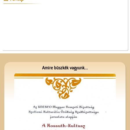
A ceglédi katolikus
templom tornya
A Mizsei úti vendéglő
Amire büszkék vagyunk...
A ceglédi Vasutas
Dalkarról