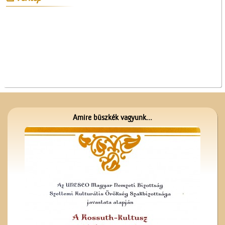
Főgimnáziumban
A valóság Pest megyében.
1956. október 30.
Amire büszkék vagyunk...
Üzenet a harctérre