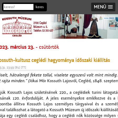
MENÜ
023. március 23.
- csütörtök
ossuth-kultusz ceglédi hagyománya időszaki kiállítás
.31. 23:59 [81] [TT]
selt, hátralengő fekete tollal, viselete egyszerű volt mint mindi
 rajta minden." (
Jókai Mór Kossuth Lajosról, Cegléd, 1848. szeptem
jük Kossuth Lajos születésének 220., a ceglédiek turini látogatá
tásának 120. évfordulóját. A jeles eseményekre emlékezve és a 
ontba állítva Kossuth Lajos személyes tárgyaival és a személ
l találkozhat a látogató a Kossuth Múzeum új időszaki kiállításá
ája egy ceglédi családhoz, hogy a ceglédi nők közössége milyen sz