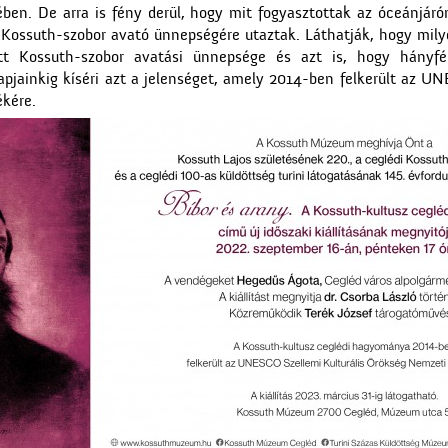
ében. De arra is fény derül, hogy mit fogyasztottak az óceánjáró
Kossuth-szobor avató ünnepségére utaztak. Láthatják, hogy milyen
t Kossuth-szobor avatási ünnepsége és azt is, hogy hányfé
napjainkig kíséri azt a jelenséget, amely 2014-ben felkerült az UN
kére.