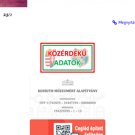
2.5
/2
Megnyitá