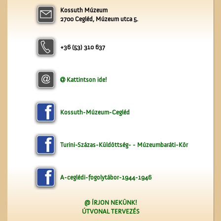
Kossuth Múzeum
Se nem Kossuth, se nem
2700 Cegléd, Múzeum utca 5.
Arany…
+36 (53) 310 637
Kattintson ide!
A ceglédi tanyasi
tanítókról
Kossuth-Múzeum-Cegléd
Turini-Százas-Küldöttség- - Múzeumbaráti-Kör
A-ceglédi-fogolytábor-1944-1946
@ ÍRJON NEKÜNK!
ÚTVONAL TERVEZÉS