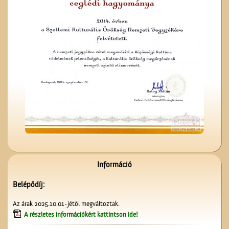
Ünnepi Kossuth Hét
Cegléden 1948-ban
Kezdődik az iskola!
Információ
Belépődíj:
A ceglédi katolikus
Az árak 2025.10.01-jétől megváltoztak.
templom tornya
A részletes információkért kattintson ide!