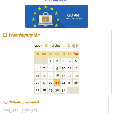
Eseménynaptár
A lopakodó történelem


Hé
Ke
Sz
Cs
Pé
Sz
Va
1
2
3
4
5
6
7
8
9
10
11
12
13
14
15
16
17
18
19
20
21
22
23
24
25
26
Képeslapok, képeslapok,
képeslapok…
27
28
29
30
31
Aktuális programok
2025.09.16. - 2026.09.25.