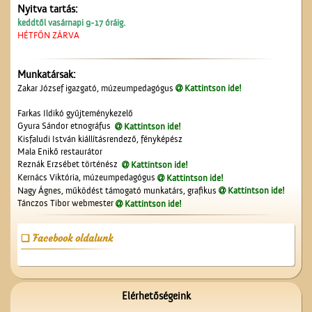
Nyitva tartás:
keddtől vasárnapi 9-17 óráig.
HÉTFŐN ZÁRVA
Munkatársak:
A lopakodó történelem
Zakar József igazgató, múzeumpedagógus
Kattintson ide!
Farkas Ildikó gyűjteménykezelő
Gyura Sándor etnográfus
Kattintson ide!
Kisfaludi István kiállításrendező, fényképész
Mala Enikő restaurátor
Reznák Erzsébet történész
Kattintson ide!
Kernács Viktória, múzeumpedagógus
Kattintson ide!
Nagy Ágnes, működést támogató munkatárs, grafikus
Kattintson ide!
Tánczos Tibor webmester
Kattintson ide!
Képeslapok, képeslapok,
képeslapok…
Facebook oldalunk
Elérhetőségeink