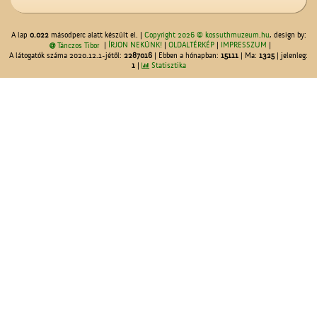
A lap
0.022
másodperc alatt készült el. |
Copyright 2026 © kossuthmuzeum.hu
, design by:
|
ÍRJON NEKÜNK!
|
OLDALTÉRKÉP
|
IMPRESSZUM
|
Tánczos Tibor
A látogatók száma 2020.12.1-jétől:
2287016
| Ebben a hónapban:
15111
| Ma:
1325
| jelenleg:
1
|
Statisztika