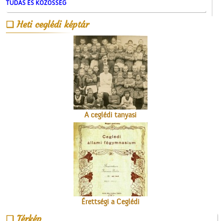
TUDÁS ÉS KÖZÖSSÉG
Heti ceglédi képtár
Se nem Kossuth, se nem
Arany…
A ceglédi tanyasi
tanítókról
Érettségi a Ceglédi
Magyar Királyi Állami
Térkép