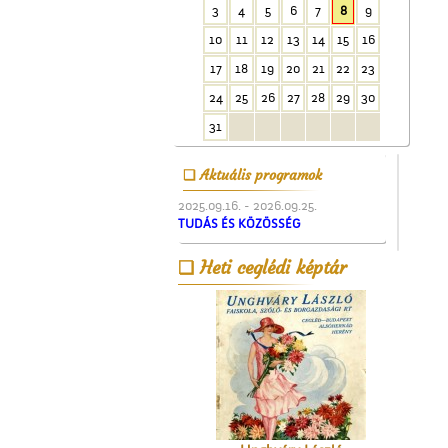
3
4
5
6
7
8
9
10
11
12
13
14
15
16
17
18
19
20
21
22
23
24
25
26
27
28
29
30
A Ceglédi Dózsa György
Népi Kollégium diákjai
31
énekelnek
Aktuális programok
2025.09.16. - 2026.09.25.
TUDÁS ÉS KÖZÖSSÉG
Heti ceglédi képtár
A ceglédi katolikus
templom tornya