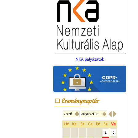
NKA pályázatok
Eseménynaptár


Az Ofotért
Hé
Ke
Sz
Cs
Pé
Sz
Va
1
2