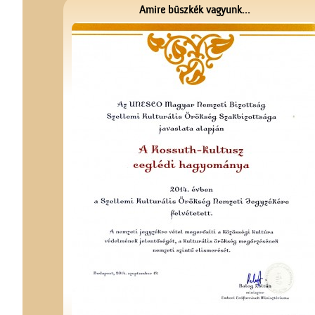
Amire büszkék vagyunk...