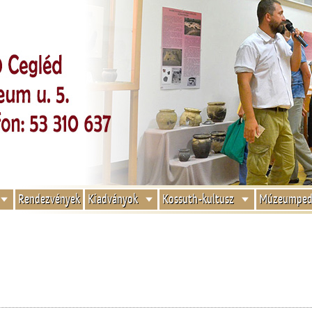
Rendezvények
Kiadványok
Kossuth-kultusz
Múzeumped