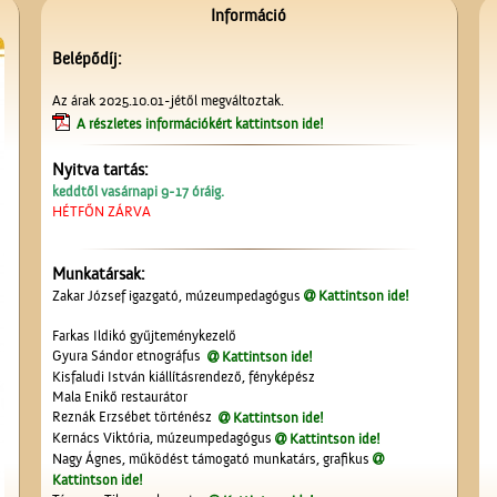
Információ
Belépődíj:
Az árak 2025.10.01-jétől megváltoztak.
A részletes információkért kattintson ide!
Nyitva tartás:
keddtől vasárnapi 9-17 óráig.
HÉTFŐN ZÁRVA
Munkatársak:
Zakar József igazgató, múzeumpedagógus
Kattintson ide!
Farkas Ildikó gyűjteménykezelő
Gyura Sándor etnográfus
Kattintson ide!
Kisfaludi István kiállításrendező, fényképész
Mala Enikő restaurátor
Reznák Erzsébet történész
Kattintson ide!
Kernács Viktória, múzeumpedagógus
Kattintson ide!
Nagy Ágnes, működést támogató munkatárs, grafikus
Kattintson ide!