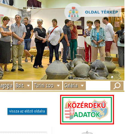
agógia
Bolt
Turini 100
Galéria
vissza az előző oldalra