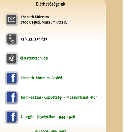
Elérhetőségeink
Kossuth Múzeum
2700 Cegléd, Múzeum utca 5.
A fényképész
+36 (53) 310 637
Kattintson ide!
Cegléd a magasból
Kossuth-Múzeum-Cegléd
Turini-Százas-Küldöttség- - Múzeumbaráti-Kör
A-ceglédi-fogolytábor-1944-1946
A számolócédulák
@ ÍRJON NEKÜNK!