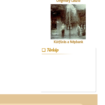
Unghváry László
árjegyzéke
Kútfúrás a Népbank
udvarán
Térkép
Műkedvelő színjátszók
Cegléden