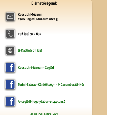
Elérhetőségeink
Kossuth Múzeum
2700 Cegléd, Múzeum utca 5.
A Ceglédi Népkör
+36 (53) 310 637
Kattintson ide!
Kossuth-Múzeum-Cegléd
Lelkünknek szent
szerzeménye
Turini-Százas-Küldöttség- - Múzeumbaráti-Kör
A-ceglédi-fogolytábor-1944-1946
@ ÍRJON NEKÜNK!