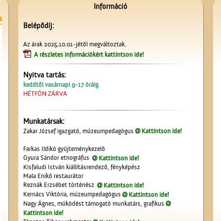
Információ
Belépődíj:
Az árak 2025.10.01-jétől megváltoztak.
A részletes információkért kattintson ide!
Nyitva tartás:
keddtől vasárnapi 9-17 óráig.
HÉTFŐN ZÁRVA
Munkatársak:
Zakar József igazgató, múzeumpedagógus
Kattintson ide!
Farkas Ildikó gyűjteménykezelő
Gyura Sándor etnográfus
Kattintson ide!
Kisfaludi István kiállításrendező, fényképész
Mala Enikő restaurátor
Reznák Erzsébet történész
Kattintson ide!
Kernács Viktória, múzeumpedagógus
Kattintson ide!
Nagy Ágnes, működést támogató munkatárs, grafikus
Kattintson ide!