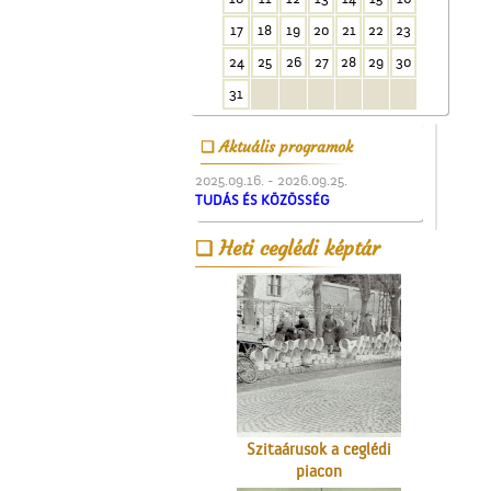
Unghváry László
17
18
19
20
21
22
23
árjegyzéke
24
25
26
27
28
29
30
31
Aktuális programok
2025.09.16. - 2026.09.25.
TUDÁS ÉS KÖZÖSSÉG
A valóság Pest megyében.
Heti ceglédi képtár
1956. október 30.
Szitaárusok a ceglédi
piacon