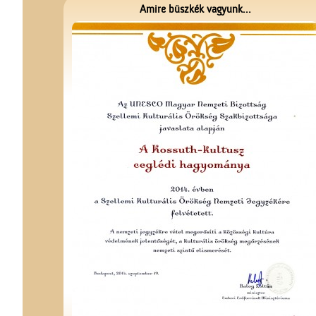
Amire büszkék vagyunk...