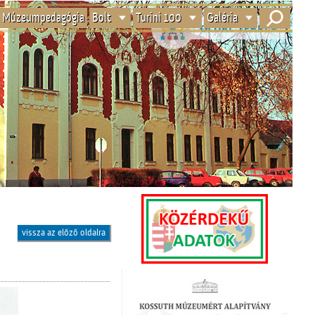
Múzeumpedagógia
Bolt
Turini 100
Galéria
vissza az előző oldalra