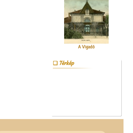
A Vigadó
Térkép
A Mizsei úti vendéglő