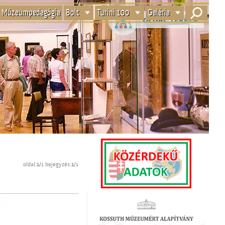
Múzeumpedagógia
Bolt
Turini 100
Galéria
oldal:
1
/1 bejegyzés:
1
/1