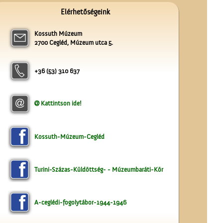
Elérhetőségeink
Kossuth Múzeum
2700 Cegléd, Múzeum utca 5.
Unghváry László
+36 (53) 310 637
árjegyzéke
Kattintson ide!
Kossuth-Múzeum-Cegléd
Turini-Százas-Küldöttség- - Múzeumbaráti-Kör
A ceglédi katolikus
templom tornya
A-ceglédi-fogolytábor-1944-1946