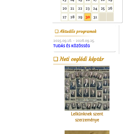
20
21
22
23
24
25
26
27
28
29
30
31
Aktuális programok
2025.09.16. - 2026.09.25.
TUDÁS ÉS KÖZÖSSÉG
A régi ceglédi evangélikus
iskola
Heti ceglédi képtár
Lelkünknek szent
szerzeménye