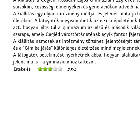
A kiállítás a Ceglédi Kossuth Lajos Gimnázium 125 éves
sorsokon, közösségi élményeken és generációkon átívelő h
A kiállítás egy olyan intézmény múltját és jelenét mutatja 
életében. A látogatók megismerhetik az iskola épületének tö
azt, hogyan élte túl a gimnázium az első és második vilá
szerepe, amely Cegléd várostörténetének egyik fontos fejeze
A kiállítás nemcsak az intézmény történeti jelentőségét tá
és a "Gimibe járás" különleges életérzése mind megjelennek 
A látogatók betekintést nyerhetnek abba, hogyan alakultak
jelent ma is - a gimnáziumhoz tartozni.
Értékelés:
2.5
/2