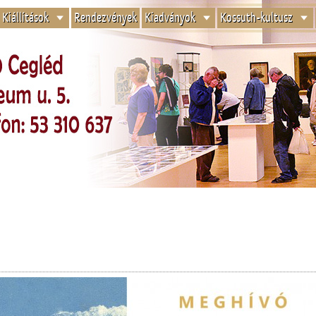
Kiállítások
Rendezvények
Kiadványok
Kossuth-kultusz