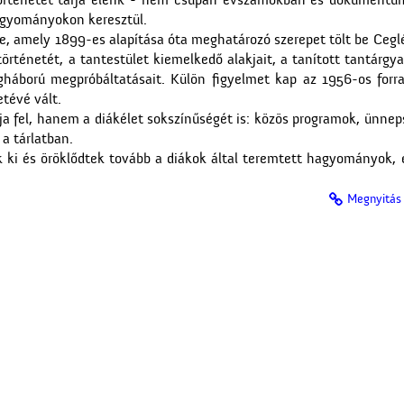
 történetét tárja elénk - nem csupán évszámokban és dokument
agyományokon keresztül.
be, amely 1899-es alapítása óta meghatározó szerepet tölt be Ceglé
rténetét, a tantestület kiemelkedő alakjait, a tanított tantárgya
gháború megpróbáltatásait. Külön figyelmet kap az 1956-os forra
tévé vált.
rja fel, hanem a diákélet sokszínűségét is: közös programok, ünn
a tárlatban.
 ki és öröklődtek tovább a diákok által teremtett hagyományok, é
Megnyitás 