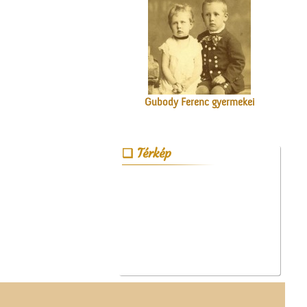
Gubody Ferenc gyermekei
Térkép
Kiszel Mihály és az
elsőáldozók