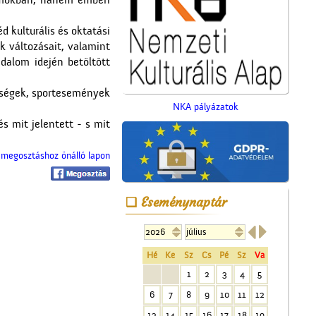
umokban, hanem emberi
d kulturális és oktatási
k változásait, valamint
dalom idején betöltött
epségek, sportesemények
NKA pályázatok
s mit jelentett - s mit
A Ceglédi Dózsa György
Népi Kollégium diákjai
énekelnek
megosztáshoz önálló lapon
Eseménynaptár


Hé
Ke
Sz
Cs
Pé
Sz
Va
1
2
3
4
5
Kereszt a Seregélyesben
6
7
8
9
10
11
12
13
14
15
16
17
18
19