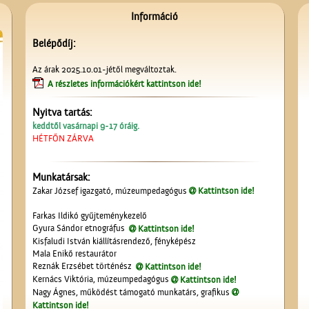
Információ
Belépődíj:
Az árak 2025.10.01-jétől megváltoztak.
A részletes információkért kattintson ide!
Nyitva tartás:
keddtől vasárnapi 9-17 óráig.
HÉTFŐN ZÁRVA
Munkatársak:
Zakar József igazgató, múzeumpedagógus
Kattintson ide!
Farkas Ildikó gyűjteménykezelő
Gyura Sándor etnográfus
Kattintson ide!
Kisfaludi István kiállításrendező, fényképész
Mala Enikő restaurátor
Reznák Erzsébet történész
Kattintson ide!
Kernács Viktória, múzeumpedagógus
Kattintson ide!
Nagy Ágnes, működést támogató munkatárs, grafikus
Kattintson ide!