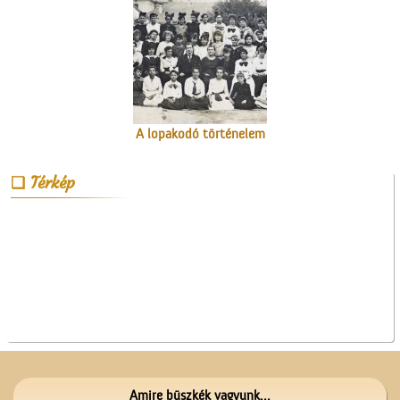
A lopakodó történelem
Térkép
Szitaárusok a ceglédi
piacon
Amire büszkék vagyunk...