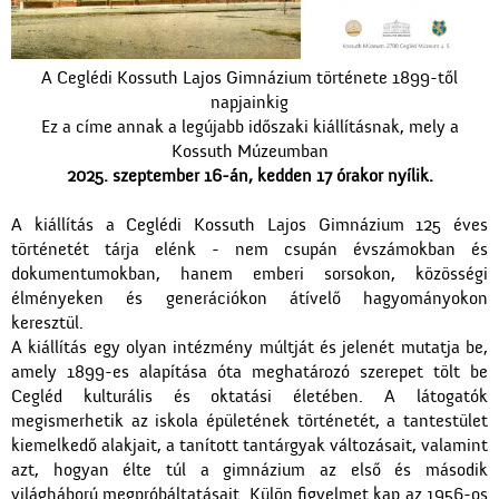
A Ceglédi Kossuth Lajos Gimnázium története 1899-től
napjainkig
Ez a címe annak a legújabb időszaki kiállításnak, mely a
Kossuth Múzeumban
2025. szeptember 16-án, kedden 17 órakor nyílik.
A kiállítás a Ceglédi Kossuth Lajos Gimnázium 125 éves
történetét tárja elénk - nem csupán évszámokban és
dokumentumokban, hanem emberi sorsokon, közösségi
élményeken és generációkon átívelő hagyományokon
keresztül.
A kiállítás egy olyan intézmény múltját és jelenét mutatja be,
amely 1899-es alapítása óta meghatározó szerepet tölt be
Cegléd kulturális és oktatási életében. A látogatók
megismerhetik az iskola épületének történetét, a tantestület
kiemelkedő alakjait, a tanított tantárgyak változásait, valamint
azt, hogyan élte túl a gimnázium az első és második
világháború megpróbáltatásait. Külön figyelmet kap az 1956-os