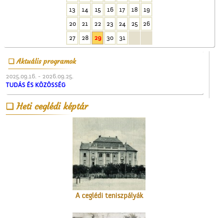
Üzenet a harctérre
13
14
15
16
17
18
19
20
21
22
23
24
25
26
27
28
29
30
31
Aktuális programok
2025.09.16. - 2026.09.25.
TUDÁS ÉS KÖZÖSSÉG
A Ceglédi Népkör
Heti ceglédi képtár
A ceglédi teniszpályák