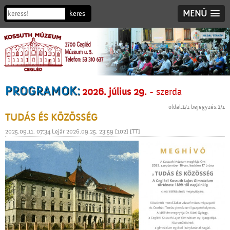
MENÜ
PROGRAMOK:
2026. július 29.
- szerda
oldal:
1
/1 bejegyzés:
1
/1
TUDÁS ÉS KÖZÖSSÉG
2025.09.11. 07:34 Lejár 2026.09.25. 23:59 [102] [TT]