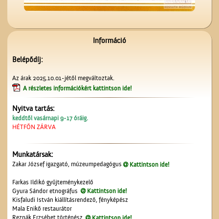
A ceglédi molnárok, a
liszt és a szédelgő
feldicsérés
Információ
Belépődíj:
Az árak 2025.10.01-jétől megváltoztak.
A részletes információkért kattintson ide!
Nyitva tartás:
Képeslapok, képeslapok,
keddtől vasárnapi 9-17 óráig.
képeslapok…
HÉTFŐN ZÁRVA
Munkatársak:
Zakar József igazgató, múzeumpedagógus
Kattintson ide!
Farkas Ildikó gyűjteménykezelő
Gyura Sándor etnográfus
Kattintson ide!
Kisfaludi István kiállításrendező, fényképész
Mala Enikő restaurátor
Az ötödik köztéri szobor
Reznák Erzsébet történész
Kattintson ide!