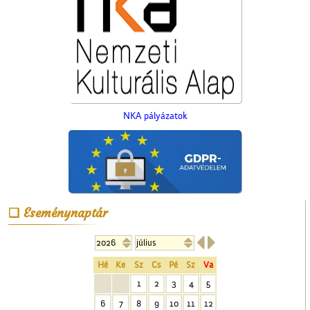
NKA pályázatok
Az ötödik köztéri szobor
Cegléden
Eseménynaptár


Hé
Ke
Sz
Cs
Pé
Sz
Va
1
2
3
4
5
6
7
8
9
10
11
12