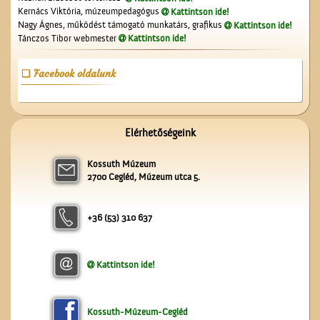
Cegléden
Kernács Viktória, múzeumpedagógus
Kattintson ide!
Nagy Ágnes, működést támogató munkatárs, grafikus
Kattintson ide!
Tánczos Tibor webmester
Kattintson ide!
Facebook oldalunk
Üzenet a harctérre
Elérhetőségeink
Kossuth Múzeum
2700 Cegléd, Múzeum utca 5.
+36 (53) 310 637
Kattintson ide!
A Ceglédi Népkör
Kossuth-Múzeum-Cegléd