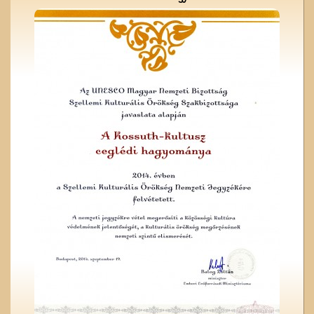
A Czeglédi Katolikus Kör
székháza
Lelkünknek szent
szerzeménye