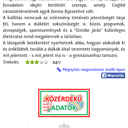
forradalom idején betöltött szerepe, amely Cegléd
várostörténetének egyik fontos fejezetévé vált.
A kiállítás nemcsak az intézmény történeti jelentőségét tárja
fel, hanem a diákélet sokszínűségét is: közös programok,
ünnepségek, sportesemények és a "Gimibe járás" különleges
életérzése mind megjelennek a tárlatban.
A látogatók betekintést nyerhetnek abba, hogyan alakultak ki
és öröklődtek tovább a diákok által teremtett hagyományok, és
mit jelentett - s mit jelent ma is - a gimnáziumhoz tartozni.
Értékelés:
2.5
/2
Megnyitás megosztáshoz önálló lapon