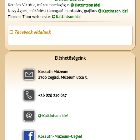
székháza
Kernács Viktória, múzeumpedagógus
Kattintson ide!
Nagy Ágnes, működést támogató munkatárs, grafikus
Kattintson ide!
Tánczos Tibor webmester
Kattintson ide!
Facebook oldalunk
Üzenet a harctérre
Elérhetőségeink
Kossuth Múzeum
2700 Cegléd, Múzeum utca 5.
+36 (53) 310 637
Kattintson ide!
A Nagytemplom
Kossuth-Múzeum-Cegléd