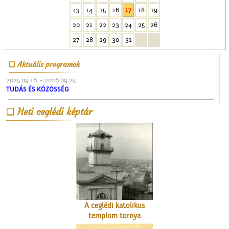
Üzenet a harctérre
13
14
15
16
17
18
19
20
21
22
23
24
25
26
27
28
29
30
31
Aktuális programok
2025.09.16. - 2026.09.25.
TUDÁS ÉS KÖZÖSSÉG
A Nagytemplom
Heti ceglédi képtár
A ceglédi katolikus
templom tornya