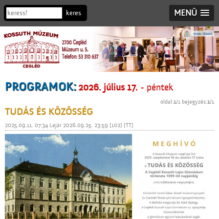
MENÜ
PROGRAMOK:
2026. július 17.
- péntek
oldal:
1
/1 bejegyzés:
1
/1
TUDÁS ÉS KÖZÖSSÉG
2025.09.11. 07:34 Lejár 2026.09.25. 23:59 [102] [TT]