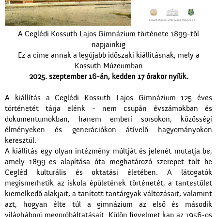
A Ceglédi Kossuth Lajos Gimnázium története 1899-től
napjainkig
Ez a címe annak a legújabb időszaki kiállításnak, mely a
Kossuth Múzeumban
2025. szeptember 16-án, kedden 17 órakor nyílik.
A kiállítás a Ceglédi Kossuth Lajos Gimnázium 125 éves
történetét tárja elénk - nem csupán évszámokban és
dokumentumokban, hanem emberi sorsokon, közösségi
élményeken és generációkon átívelő hagyományokon
keresztül.
A kiállítás egy olyan intézmény múltját és jelenét mutatja be,
amely 1899-es alapítása óta meghatározó szerepet tölt be
Cegléd kulturális és oktatási életében. A látogatók
megismerhetik az iskola épületének történetét, a tantestület
kiemelkedő alakjait, a tanított tantárgyak változásait, valamint
azt, hogyan élte túl a gimnázium az első és második
világháború megpróbáltatásait. Külön figyelmet kap az 1956-os