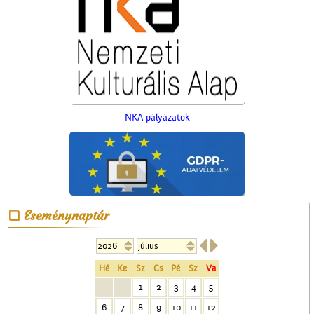
NKA pályázatok
A Czeglédi Katolikus Kör
székháza
Eseménynaptár


Hé
Ke
Sz
Cs
Pé
Sz
Va
1
2
3
4
5
6
7
8
9
10
11
12