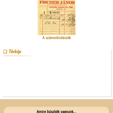
A számolócédulák
Térkép
A Czeglédi Népbank Rt.
épülete
Amire büszkék vagyunk...