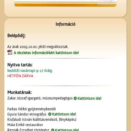
A ceglédi molnárok, a
liszt és a szédelgő
feldicsérés
Információ
Belépődíj:
Az árak 2025.10.01-jétől megváltoztak.
A részletes információkért kattintson ide!
Nyitva tartás:
Kereszt a Seregélyesben
keddtől vasárnapi 9-17 óráig.
HÉTFŐN ZÁRVA
Munkatársak:
Zakar József igazgató, múzeumpedagógus
Kattintson ide!
Farkas Ildikó gyűjteménykezelő
Gyura Sándor etnográfus
Kattintson ide!
Kisfaludi István kiállításrendező, fényképész
Mala Enikő restaurátor
A Czeglédi Katolikus Kör
Reznák Erzsébet történész
Kattintson ide!