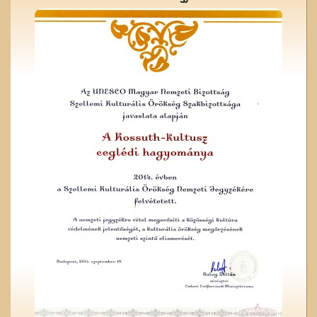
Megérkezés Ceglédre
Magyar írók országjárása