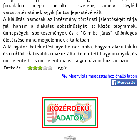
forradalom idején betöltött szerepe, amely Cegléd
várostörténetének egyik fontos fejezetévé vált.
A kiállítás nemcsak az intézmény történeti jelentőségét tárja
fel, hanem a diákélet sokszínűségét is: közös programok,
ünnepségek, sportesemények és a "Gimibe járás" különleges
életérzése mind megjelennek a tárlatban.
A látogatók betekintést nyerhetnek abba, hogyan alakultak ki
és öröklődtek tovább a diákok által teremtett hagyományok, és
mit jelentett - s mit jelent ma is - a gimnáziumhoz tartozni.
Értékelés:
2.5
/2
Megnyitás megosztáshoz önálló lapon