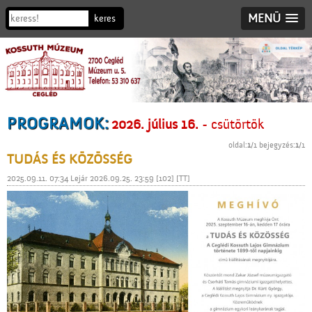
MENÜ
PROGRAMOK:
2026. július 16.
- csütörtök
oldal:
1
/1 bejegyzés:
1
/1
TUDÁS ÉS KÖZÖSSÉG
2025.09.11. 07:34 Lejár 2026.09.25. 23:59 [102] [TT]