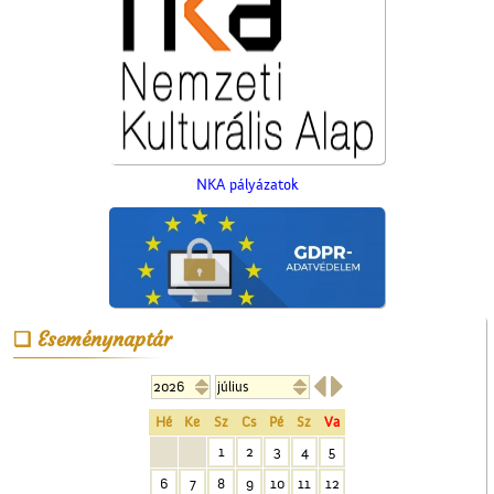
NKA pályázatok
A ceglédi tanyasi
tanítókról
Eseménynaptár


Hé
Ke
Sz
Cs
Pé
Sz
Va
1
2
3
4
5
6
7
8
9
10
11
12