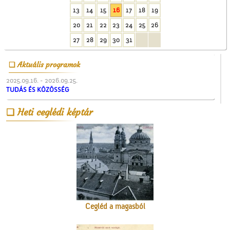
A Ceglédi Népkör
13
14
15
16
17
18
19
20
21
22
23
24
25
26
27
28
29
30
31
Aktuális programok
2025.09.16. - 2026.09.25.
TUDÁS ÉS KÖZÖSSÉG
Patkós Irma szülei
Heti ceglédi képtár
Cegléd a magasból