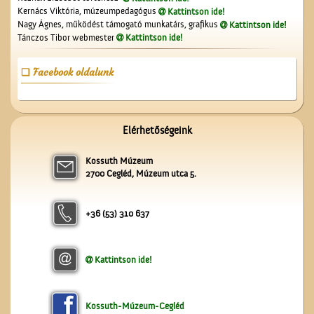
tanítókról
Kernács Viktória, múzeumpedagógus
Kattintson ide!
Nagy Ágnes, működést támogató munkatárs, grafikus
Kattintson ide!
Tánczos Tibor webmester
Kattintson ide!
Facebook oldalunk
A Ceglédi Népkör
Elérhetőségeink
Kossuth Múzeum
2700 Cegléd, Múzeum utca 5.
+36 (53) 310 637
Kattintson ide!
Patkós Irma szülei
Kossuth-Múzeum-Cegléd