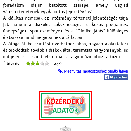
forradalom idején betöltött szerepe, amely Cegléd
várostörténetének egyik fontos fejezetévé vált.
A kiállítás nemcsak az intézmény történeti jelentőségét tárja
fel, hanem a diákélet sokszínűségét is: közös programok,
ünnepségek, sportesemények és a "Gimibe járás" különleges
életérzése mind megjelennek a tárlatban.
A látogatók betekintést nyerhetnek abba, hogyan alakultak ki
és öröklődtek tovább a diákok által teremtett hagyományok, és
mit jelentett - s mit jelent ma is - a gimnáziumhoz tartozni.
Értékelés:
2.5
/2
Megnyitás megosztáshoz önálló lapon