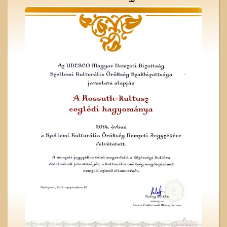
A ceglédi szeszgyár
A Gubody utcában