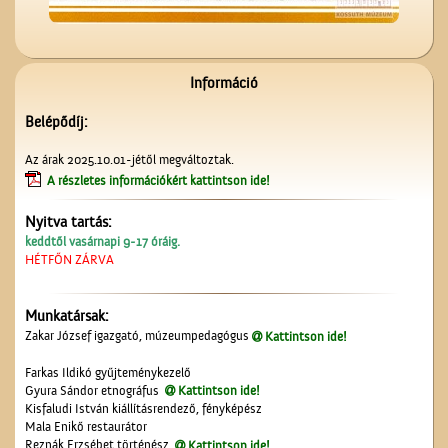
A ceglédi Népkör udvarán
Információ
Belépődíj:
Az árak 2025.10.01-jétől megváltoztak.
A részletes információkért kattintson ide!
Nyitva tartás:
Gubody Ferenc gyermekei
keddtől vasárnapi 9-17 óráig.
HÉTFŐN ZÁRVA
Munkatársak:
Zakar József igazgató, múzeumpedagógus
Kattintson ide!
Farkas Ildikó gyűjteménykezelő
Gyura Sándor etnográfus
Kattintson ide!
Kisfaludi István kiállításrendező, fényképész
Mala Enikő restaurátor
A ceglédi tanyasi
Reznák Erzsébet történész
Kattintson ide!