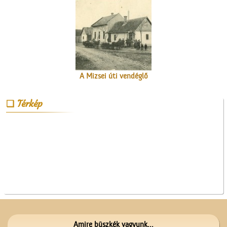
A Mizsei úti vendéglő
Térkép
Lelkünknek szent
szerzeménye
Amire büszkék vagyunk...