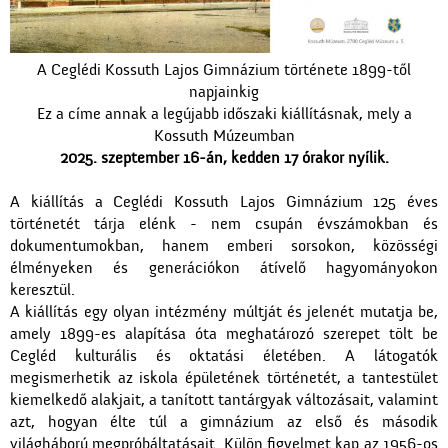
A Ceglédi Kossuth Lajos Gimnázium története 1899-től
napjainkig
Ez a címe annak a legújabb időszaki kiállításnak, mely a
Kossuth Múzeumban
2025. szeptember 16-án, kedden 17 órakor nyílik.
A kiállítás a Ceglédi Kossuth Lajos Gimnázium 125 éves
történetét tárja elénk - nem csupán évszámokban és
dokumentumokban, hanem emberi sorsokon, közösségi
élményeken és generációkon átívelő hagyományokon
keresztül.
A kiállítás egy olyan intézmény múltját és jelenét mutatja be,
amely 1899-es alapítása óta meghatározó szerepet tölt be
Cegléd kulturális és oktatási életében. A látogatók
megismerhetik az iskola épületének történetét, a tantestület
kiemelkedő alakjait, a tanított tantárgyak változásait, valamint
azt, hogyan élte túl a gimnázium az első és második
világháború megpróbáltatásait. Külön figyelmet kap az 1956-os