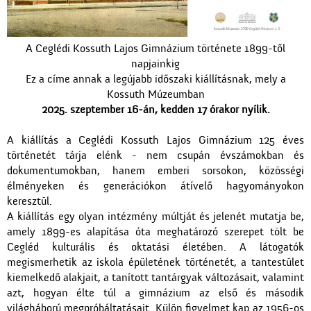
A Ceglédi Kossuth Lajos Gimnázium története 1899-től
napjainkig
Ez a címe annak a legújabb időszaki kiállításnak, mely a
Kossuth Múzeumban
2025. szeptember 16-án, kedden 17 órakor nyílik.
A kiállítás a Ceglédi Kossuth Lajos Gimnázium 125 éves
történetét tárja elénk - nem csupán évszámokban és
dokumentumokban, hanem emberi sorsokon, közösségi
élményeken és generációkon átívelő hagyományokon
keresztül.
A kiállítás egy olyan intézmény múltját és jelenét mutatja be,
amely 1899-es alapítása óta meghatározó szerepet tölt be
Cegléd kulturális és oktatási életében. A látogatók
megismerhetik az iskola épületének történetét, a tantestület
kiemelkedő alakjait, a tanított tantárgyak változásait, valamint
azt, hogyan élte túl a gimnázium az első és második
világháború megpróbáltatásait. Külön figyelmet kap az 1956-os