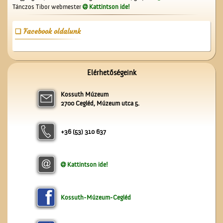
Tánczos Tibor webmester
Kattintson ide!
A Vasútépítő- és
Karbantartó
Facebook oldalunk
Elérhetőségeink
Kossuth Múzeum
Műkedvelő színjátszók
2700 Cegléd, Múzeum utca 5.
Cegléden
+36 (53) 310 637
Kattintson ide!
A Ceglédi Beszerzési
Csoport
Kossuth-Múzeum-Cegléd