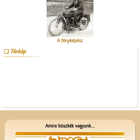
A fényképész
Térkép
Kossuth Lajos portréja
Amire büszkék vagyunk...