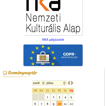
NKA pályázatok
Eseménynaptár
A ceglédi teniszpályák


Hé
Ke
Sz
Cs
Pé
Sz
Va
1
2
3
4
5
6
7
8
9
10
11
12