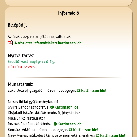
Információ
Belépődíj:
Unghváry László
Az árak 2025.10.01-jétől megváltoztak.
árjegyzéke
A részletes információkért kattintson ide!
Nyitva tartás:
keddtől vasárnapi 9-17 óráig.
HÉTFŐN ZÁRVA
Munkatársak:
A ceglédi teniszpályák
Zakar József igazgató, múzeumpedagógus
Kattintson ide!
Farkas Ildikó gyűjteménykezelő
Gyura Sándor etnográfus
Kattintson ide!
Kisfaludi István kiállításrendező, fényképész
Mala Enikő restaurátor
Reznák Erzsébet történész
Kattintson ide!
Kernács Viktória, múzeumpedagógus
Kattintson ide!
Nagy Ágnes, működést támogató munkatárs, grafikus
Kattintson ide!