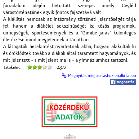
forradalom idején betöltött szerepe, amely Cegléd
várostörténetének egyik fontos fejezetévé vált.
A kiállítás nemcsak az intézmény történeti jelentőségét tárja
fel, hanem a diákélet sokszínűségét is: közös programok,
ünnepségek, sportesemények és a "Gimibe járás" különleges
életérzése mind megjelennek a tárlatban.
A látogatók betekintést nyerhetnek abba, hogyan alakultak ki
és öröklődtek tovább a diákok által teremtett hagyományok, és
mit jelentett - s mit jelent ma is - a gimnáziumhoz tartozni.
Értékelés:
2.5
/2
Megnyitás megosztáshoz önálló lapon