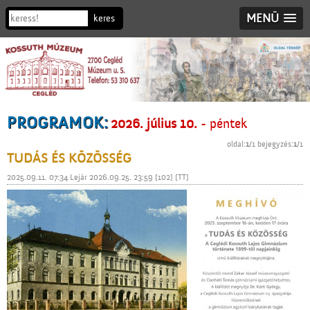
MENÜ
PROGRAMOK:
2026. július 10.
- péntek
oldal:
1
/1 bejegyzés:
1
/1
TUDÁS ÉS KÖZÖSSÉG
2025.09.11. 07:34 Lejár 2026.09.25. 23:59 [102] [TT]