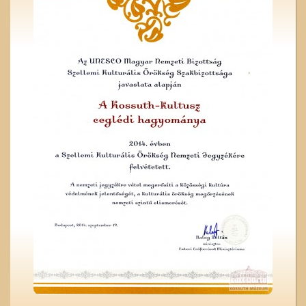
A lopakodó történelem
Kiszel Mihály és az
elsőáldozók
Se nem Kossuth, se nem
Arany…