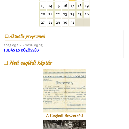
13
14
15
16
17
18
19
20
21
22
23
24
25
26
A Vasútépítő- és
Karbantartó
27
28
29
30
31
Aktuális programok
2025.09.16. - 2026.09.25.
TUDÁS ÉS KÖZÖSSÉG
Heti ceglédi képtár
Műkedvelő színjátszók
Cegléden
A Ceglédi Beszerzési
Csoport