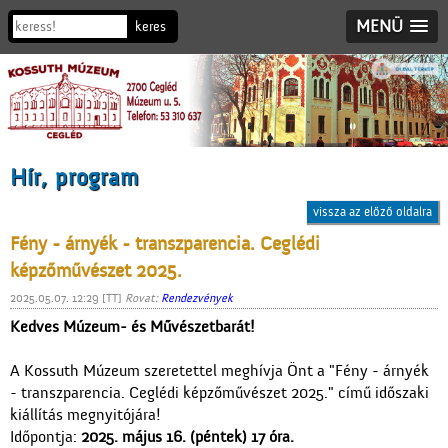
MENÜ
Hír, program
vissza az előző oldalra
Fény - árnyék - transzparencia. Ceglédi
képzőművészet 2025.
2025.05.07. 12:29 [TT]
Rovat:
Rendezvények
Kedves Múzeum- és Művészetbarát!
A Kossuth Múzeum szeretettel meghívja Önt a "Fény - árnyék
- transzparencia. Ceglédi képzőművészet 2025." című időszaki
kiállítás megnyitójára!
Időpontja:
2025. május 16. (péntek) 17 óra.