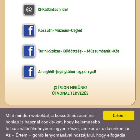
Kattintson ide!
A Ceglédi Népkör
Kossuth-Múzeum-Cegléd
Turini-Százas-Küldöttség- - Múzeumbaráti-Kör
A-ceglédi-fogolytábor-1944-1946
A ceglédi tanyasi
tanítókról
@ ÍRJON NEKÜNK!
ÚTVONAL TERVEZÉS
Mint minden weboldal, a kossuthmuzeum.hu
Értem
A lap
0.355
másodperc alatt készült el. |
Copyright 2026 © kossuthmuzeum.hu
, design by:
|
ÍRJON NEKÜNK!
|
OLDALTÉRKÉP
|
IMPRESSZUM
|
Tánczos Tibor
honlap is használ cookie-kat, hogy kellemesebb
A látogatók száma 2020.12.1-jétől:
2286753
| Ebben a hónapban:
14848
| Ma:
1062
| jelenleg:
felhasználói élményben legyen része, amikor az oldalunkon jár.
1
|
Statisztika

Az « Értem » gomb lenyomásával hozzájárul, hogy elfogadja