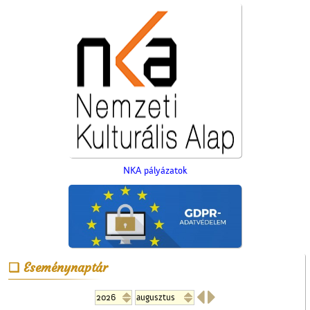
NKA pályázatok
A régi ceglédi evangélikus
Eseménynaptár
iskola

