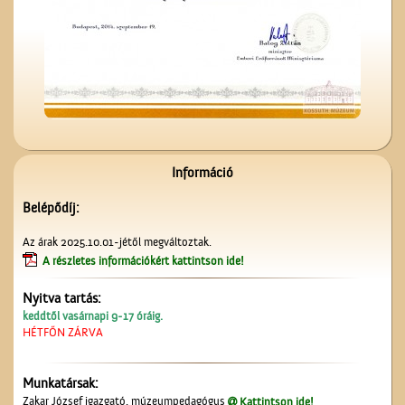
Kezdődik az iskola!
Információ
Belépődíj:
Az árak 2025.10.01-jétől megváltoztak.
A részletes információkért kattintson ide!
Nyitva tartás:
Kiszel Mihály és az
keddtől vasárnapi 9-17 óráig.
elsőáldozók
HÉTFŐN ZÁRVA
Munkatársak:
Zakar József igazgató, múzeumpedagógus
Kattintson ide!