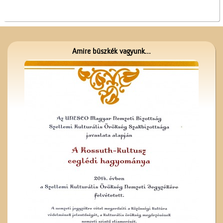
A lopakodó történelem
Amire büszkék vagyunk...
A Ceglédi Beszerzési
Csoport
A Vasútépítő- és
Karbantartó