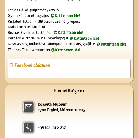
Farkas Ildikó gyűjteménykezelő
Gyura Sándor etnográfus
Kattintson ide!
Kisfaludi István kiállításrendező, fényképész
Mala Enikő restaurátor
A régi ceglédi evangélikus
Reznák Erzsébet történész
Kattintson ide!
iskola
Kernács Viktória, múzeumpedagógus
Kattintson ide!
Nagy Ágnes, működést támogató munkatárs, grafikus
Kattintson ide!
Tánczos Tibor webmester
Kattintson ide!
Facebook oldalunk
A Mizsei úti vendéglő
Elérhetőségeink
Kossuth Múzeum
2700 Cegléd, Múzeum utca 5.
+36 (53) 310 637