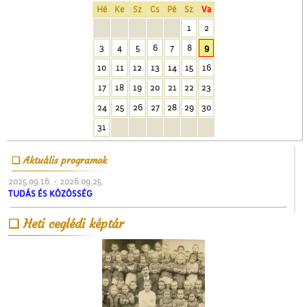
Hé
Ke
Sz
Cs
Pé
Sz
Va
1
2
3
4
5
6
7
8
9
10
11
12
13
14
15
16
A Mizsei úti vendéglő
17
18
19
20
21
22
23
24
25
26
27
28
29
30
31
Aktuális programok
2025.09.16. - 2026.09.25.
TUDÁS ÉS KÖZÖSSÉG
A Ceglédi Népkör
Heti ceglédi képtár