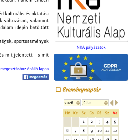
umokban, hanem emberi
d kulturális és oktatási
k változásait, valamint
dalom idején betöltött
epségek, sportesemények
NKA pályázatok
s mit jelentett - s mit
megosztáshoz önálló lapon
Az 5-ik Temetkezési
Egylet alapítói
Eseménynaptár


Hé
Ke
Sz
Cs
Pé
Sz
Va
1
2
3
4
5
6
7
8
9
10
11
12
Üzenet a harctérre
13
14
15
16
17
18
19