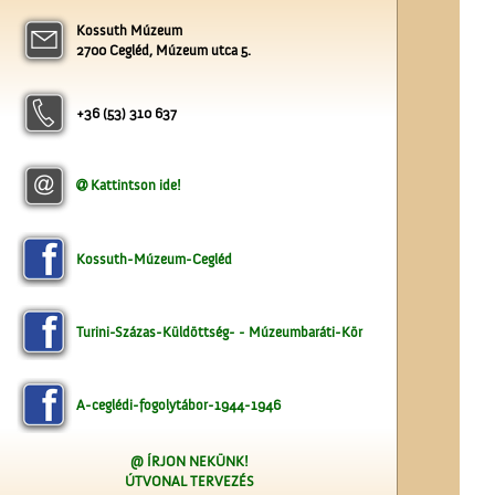
Kossuth Múzeum
2700 Cegléd, Múzeum utca 5.
A ceglédi kórházról
+36 (53) 310 637
Kattintson ide!
Kossuth-Múzeum-Cegléd
A Czeglédi Katolikus Kör
székháza
Turini-Százas-Küldöttség- - Múzeumbaráti-Kör
A-ceglédi-fogolytábor-1944-1946
@ ÍRJON NEKÜNK!
ÚTVONAL TERVEZÉS