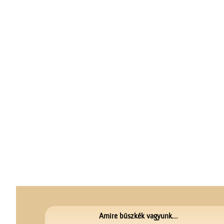
Amire büszkék vagyunk...