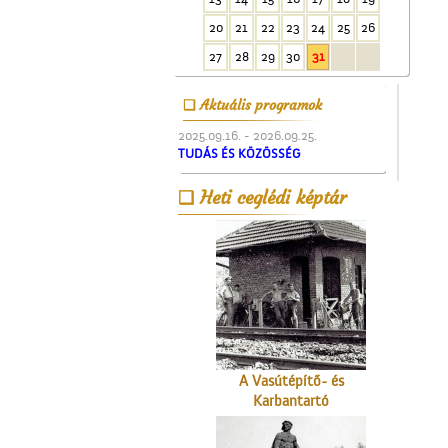
20
21
22
23
24
25
26
27
28
29
30
31
Aktuális programok
2025.09.16. - 2026.09.25.
TUDÁS ÉS KÖZÖSSÉG
A fényképész
Heti ceglédi képtár
A Vasútépítő- és
Karbantartó