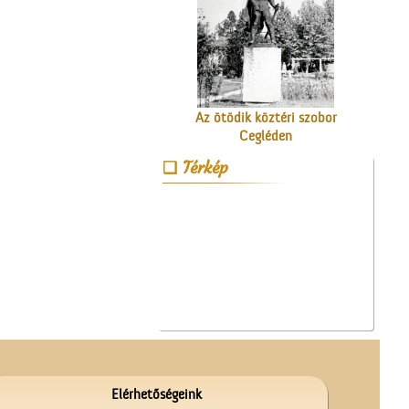
Az ötödik köztéri szobor
Cegléden
Térkép
Ünnepi Kossuth Hét
Cegléden 1948-ban
Elérhetőségeink