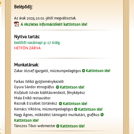
Belépődíj:
Az árak 2025.10.01-jétől megváltoztak.
A részletes információkért kattintson ide!
Nyitva tartás:
keddtől vasárnapi 9-17 óráig.
HÉTFŐN ZÁRVA
Munkatársak:
Zakar József igazgató, múzeumpedagógus
Kattintson ide!
Farkas Ildikó gyűjteménykezelő
Gyura Sándor etnográfus
Kattintson ide!
Kisfaludi István kiállításrendező, fényképész
Mala Enikő restaurátor
Reznák Erzsébet történész
Kattintson ide!
Kernács Viktória, múzeumpedagógus
Kattintson ide!
Nagy Ágnes, működést támogató munkatárs, grafikus
Kattintson ide!
Tánczos Tibor webmester
Kattintson ide!