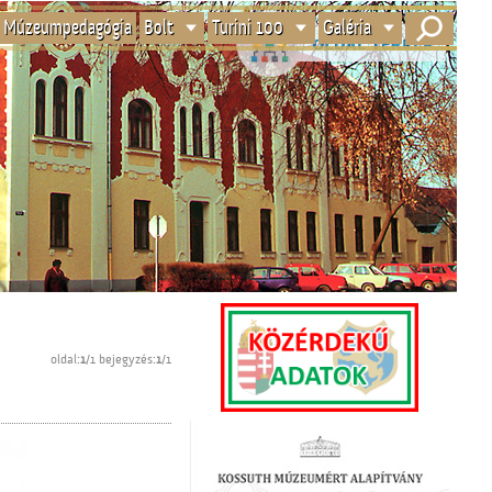
Múzeumpedagógia
Bolt
Turini 100
Galéria
oldal:
1
/1 bejegyzés:
1
/1