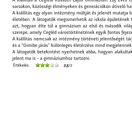
A kiállítás a Ceglédi Kossuth Lajos Gimnázium 125 éves
sorsokon, közösségi élményeken és generációkon átívelő h
A kiállítás egy olyan intézmény múltját és jelenét mutatja 
életében. A látogatók megismerhetik az iskola épületének tö
azt, hogyan élte túl a gimnázium az első és második vilá
szerepe, amely Cegléd várostörténetének egyik fontos fejeze
A kiállítás nemcsak az intézmény történeti jelentőségét tá
és a "Gimibe járás" különleges életérzése mind megjelennek 
A látogatók betekintést nyerhetnek abba, hogyan alakultak
jelent ma is - a gimnáziumhoz tartozni.
Értékelés:
2.5
/2