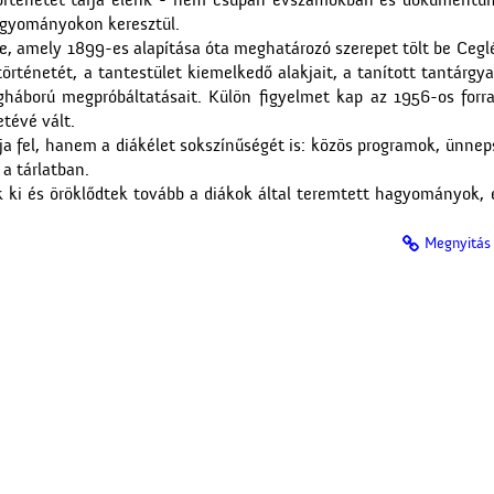
 történetét tárja elénk - nem csupán évszámokban és dokument
agyományokon keresztül.
be, amely 1899-es alapítása óta meghatározó szerepet tölt be Ceglé
rténetét, a tantestület kiemelkedő alakjait, a tanított tantárgya
gháború megpróbáltatásait. Külön figyelmet kap az 1956-os forra
tévé vált.
rja fel, hanem a diákélet sokszínűségét is: közös programok, ünn
a tárlatban.
 ki és öröklődtek tovább a diákok által teremtett hagyományok, é
Megnyitás 