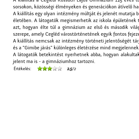
A kiállítás a Ceglédi Kossuth Lajos Gimnázium 125 éves
sorsokon, közösségi élményeken és generációkon átívelő h
A kiállítás egy olyan intézmény múltját és jelenét mutatja 
életében. A látogatók megismerhetik az iskola épületének tö
azt, hogyan élte túl a gimnázium az első és második vilá
szerepe, amely Cegléd várostörténetének egyik fontos fejeze
A kiállítás nemcsak az intézmény történeti jelentőségét tá
és a "Gimibe járás" különleges életérzése mind megjelennek 
A látogatók betekintést nyerhetnek abba, hogyan alakultak
jelent ma is - a gimnáziumhoz tartozni.
Értékelés:
2.5
/2