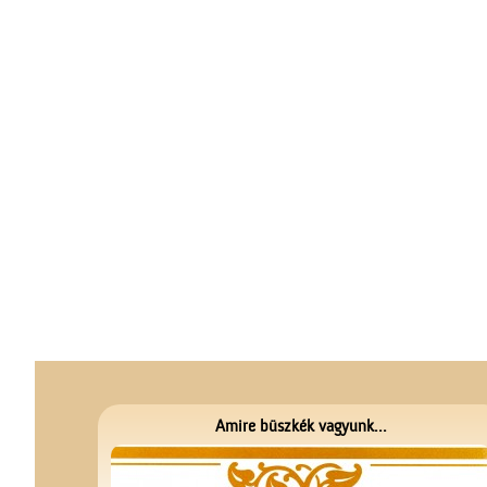
Amire büszkék vagyunk...