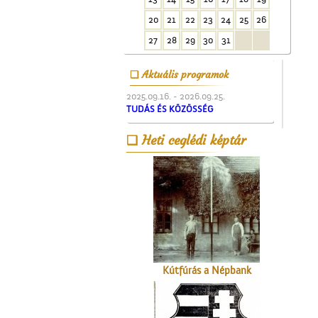
20
21
22
23
24
25
26
Megérkezés Ceglédre
27
28
29
30
31
Aktuális programok
2025.09.16. - 2026.09.25.
TUDÁS ÉS KÖZÖSSÉG
Heti ceglédi képtár
A Ceglédi Népkör
Kútfúrás a Népbank
udvarán