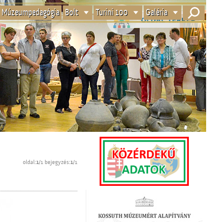
Múzeumpedagógia
Bolt
Turini 100
Galéria
oldal:
1
/1 bejegyzés:
1
/1