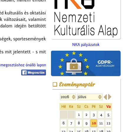
umokban, hanem emberi
d kulturális és oktatási
k változásait, valamint
dalom idején betöltött
epségek, sportesemények
NKA pályázatok
s mit jelentett - s mit
megosztáshoz önálló lapon
Eseménynaptár
A számolócédulák


Hé
Ke
Sz
Cs
Pé
Sz
Va
1
2
3
4
5
6
7
8
9
10
11
12
13
14
15
16
17
18
19