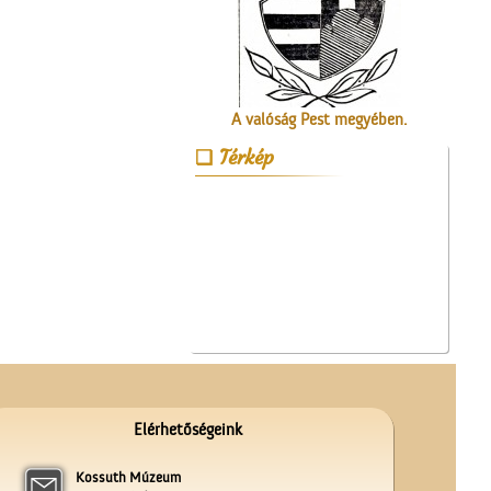
A valóság Pest megyében.
1956. október 30.
Térkép
A Czeglédi Népbank Rt.
épülete
Elérhetőségeink
Kossuth Múzeum