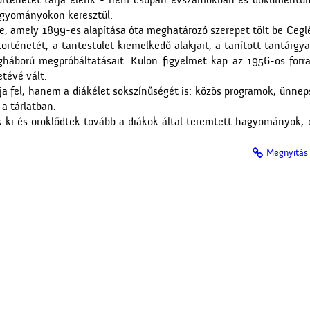
 történetét tárja elénk - nem csupán évszámokban és dokument
agyományokon keresztül.
be, amely 1899-es alapítása óta meghatározó szerepet tölt be Ceglé
rténetét, a tantestület kiemelkedő alakjait, a tanított tantárgya
gháború megpróbáltatásait. Külön figyelmet kap az 1956-os forra
tévé vált.
rja fel, hanem a diákélet sokszínűségét is: közös programok, ünn
a tárlatban.
 ki és öröklődtek tovább a diákok által teremtett hagyományok, é
Megnyitás 