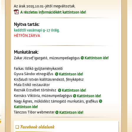
Az árak 2025.10.01-jétől megváltoztak.
A részletes információkért kattintson ide!
Nyitva tartás:
keddtől vasárnapi 9-17 óráig.
HÉTFŐN ZÁRVA
Munkatársak:
Zakar József igazgató, múzeumpedagógus
Kattintson ide!
Farkas Ildikó gyűjteménykezelő
Gyura Sándor etnográfus
Kattintson ide!
Kisfaludi István kiállításrendező, fényképész
Mala Enikő restaurátor
Reznák Erzsébet történész
Kattintson ide!
Kernács Viktória, múzeumpedagógus
Kattintson ide!
Nagy Ágnes, működést támogató munkatárs, grafikus
Kattintson ide!
Tánczos Tibor webmester
Kattintson ide!
Facebook oldalunk