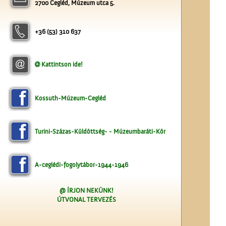
2700 Cegléd, Múzeum utca 5.
Se nem Kossuth, se nem
Arany…
+36 (53) 310 637
Kattintson ide!
A ceglédi vasútállomás
Kossuth-Múzeum-Cegléd
Turini-Százas-Küldöttség- - Múzeumbaráti-Kör
A-ceglédi-fogolytábor-1944-1946
A ceglédi katolikus
@ ÍRJON NEKÜNK!
templom tornya
ÚTVONAL TERVEZÉS