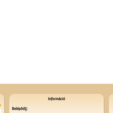
Információ
Belépődíj: