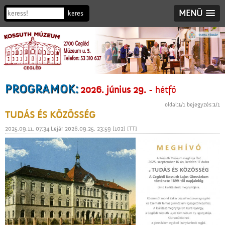
MENÜ
PROGRAMOK:
2026. június 29.
- hétfő
oldal:
1
/1 bejegyzés:
1
/1
TUDÁS ÉS KÖZÖSSÉG
2025.09.11. 07:34 Lejár 2026.09.25. 23:59 [102] [TT]