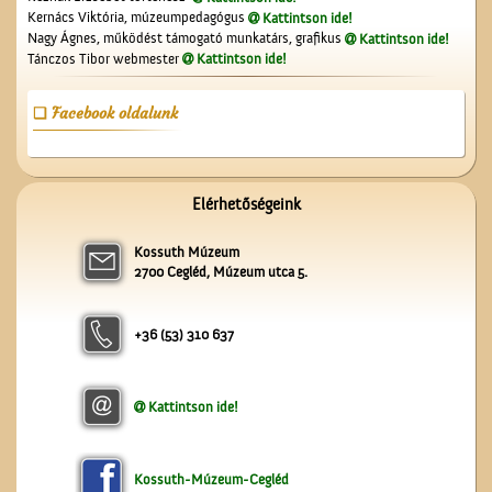
Rt. épülete
Kernács Viktória, múzeumpedagógus
Kattintson ide!
Nagy Ágnes, működést támogató munkatárs, grafikus
Kattintson ide!
Tánczos Tibor webmester
Kattintson ide!
Facebook oldalunk
Cegléd a magasból
Elérhetőségeink
Kossuth Múzeum
2700 Cegléd, Múzeum utca 5.
+36 (53) 310 637
Kattintson ide!
Patkós Irma szülei
Kossuth-Múzeum-Cegléd