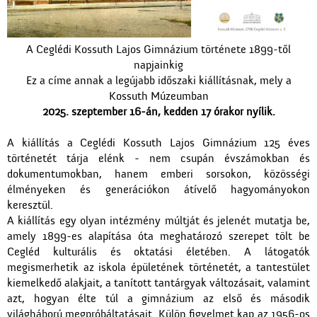
A Ceglédi Kossuth Lajos Gimnázium története 1899-től
napjainkig
Ez a címe annak a legújabb időszaki kiállításnak, mely a
Kossuth Múzeumban
2025. szeptember 16-án, kedden 17 órakor nyílik.
A kiállítás a Ceglédi Kossuth Lajos Gimnázium 125 éves
történetét tárja elénk - nem csupán évszámokban és
dokumentumokban, hanem emberi sorsokon, közösségi
élményeken és generációkon átívelő hagyományokon
keresztül.
A kiállítás egy olyan intézmény múltját és jelenét mutatja be,
amely 1899-es alapítása óta meghatározó szerepet tölt be
Cegléd kulturális és oktatási életében. A látogatók
megismerhetik az iskola épületének történetét, a tantestület
kiemelkedő alakjait, a tanított tantárgyak változásait, valamint
azt, hogyan élte túl a gimnázium az első és második
világháború megpróbáltatásait. Külön figyelmet kap az 1956-os