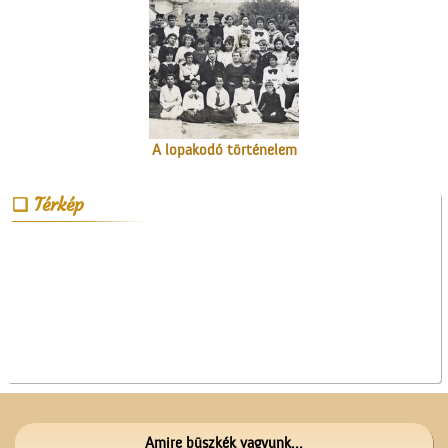
A lopakodó történelem
Térkép
A Mizsei úti vendéglő
Amire büszkék vagyunk...