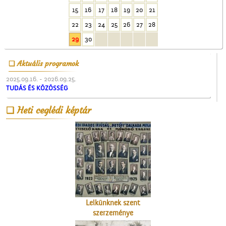
Cegléd a magasból
15
16
17
18
19
20
21
22
23
24
25
26
27
28
29
30
Aktuális programok
2025.09.16. - 2026.09.25.
TUDÁS ÉS KÖZÖSSÉG
Patkós Irma szülei
Heti ceglédi képtár
Lelkünknek szent
szerzeménye