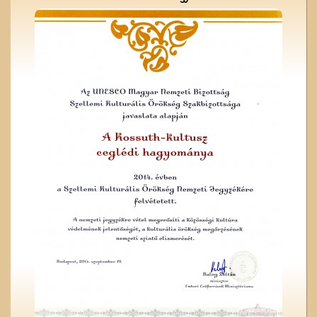
A Nagytemplom
A ceglédi vasútállomás