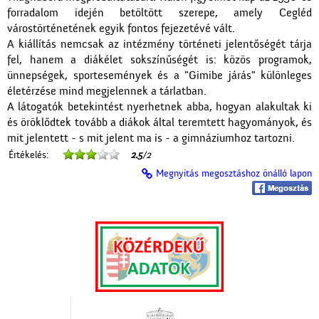
forradalom idején betöltött szerepe, amely Cegléd
várostörténetének egyik fontos fejezetévé vált.
A kiállítás nemcsak az intézmény történeti jelentőségét tárja
fel, hanem a diákélet sokszínűségét is: közös programok,
ünnepségek, sportesemények és a "Gimibe járás" különleges
életérzése mind megjelennek a tárlatban.
A látogatók betekintést nyerhetnek abba, hogyan alakultak ki
és öröklődtek tovább a diákok által teremtett hagyományok, és
mit jelentett - s mit jelent ma is - a gimnáziumhoz tartozni.
Értékelés:
2.5
/2
Megnyitás megosztáshoz önálló lapon