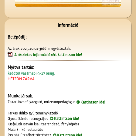
Sonneberegi játékok
tegnap és ma...
Információ
Belépődíj:
Az árak 2025.10.01-jétől megváltoztak.
A részletes információkért kattintson ide!
Nyitva tartás:
A ceglédi szeszgyár
keddtől vasárnapi 9-17 óráig.
HÉTFŐN ZÁRVA
Munkatársak:
Zakar József igazgató, múzeumpedagógus
Kattintson ide!
Farkas Ildikó gyűjteménykezelő
Gyura Sándor etnográfus
Kattintson ide!
Kisfaludi István kiállításrendező, fényképész
Mala Enikő restaurátor
A Czeglédi Hengermalom
Reznák Erzsébet történész
Kattintson ide!