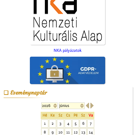
NKA pályázatok
A Czeglédi Hengermalom
Rt. épülete
Eseménynaptár


Hé
Ke
Sz
Cs
Pé
Sz
Va
1
2
3
4
5
6
7
8
9
10
11
12
13
14