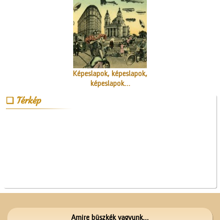
Képeslapok, képeslapok,
képeslapok…
Térkép
Patkós Irma szülei
Amire büszkék vagyunk...