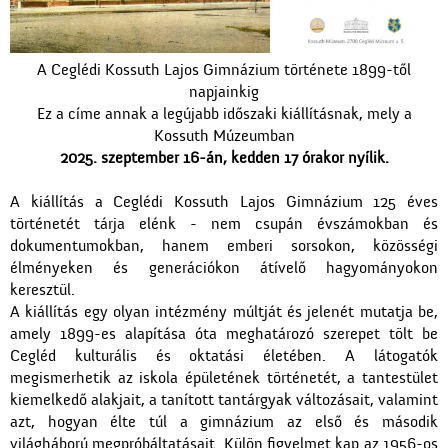
A Ceglédi Kossuth Lajos Gimnázium története 1899-től
napjainkig
Ez a címe annak a legújabb időszaki kiállításnak, mely a
Kossuth Múzeumban
2025. szeptember 16-án, kedden 17 órakor nyílik.
A kiállítás a Ceglédi Kossuth Lajos Gimnázium 125 éves
történetét tárja elénk - nem csupán évszámokban és
dokumentumokban, hanem emberi sorsokon, közösségi
élményeken és generációkon átívelő hagyományokon
keresztül.
A kiállítás egy olyan intézmény múltját és jelenét mutatja be,
amely 1899-es alapítása óta meghatározó szerepet tölt be
Cegléd kulturális és oktatási életében. A látogatók
megismerhetik az iskola épületének történetét, a tantestület
kiemelkedő alakjait, a tanított tantárgyak változásait, valamint
azt, hogyan élte túl a gimnázium az első és második
világháború megpróbáltatásait. Külön figyelmet kap az 1956-os