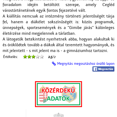
forradalom idején betöltött szerepe, amely Cegléd
várostörténetének egyik fontos fejezetévé vált.
A kiállítás nemcsak az intézmény történeti jelentőségét tárja
fel, hanem a diákélet sokszínűségét is: közös programok,
ünnepségek, sportesemények és a "Gimibe járás" különleges
életérzése mind megjelennek a tárlatban.
A látogatók betekintést nyerhetnek abba, hogyan alakultak ki
és öröklődtek tovább a diákok által teremtett hagyományok, és
mit jelentett - s mit jelent ma is - a gimnáziumhoz tartozni.
Értékelés:
2.5
/2
Megnyitás megosztáshoz önálló lapon