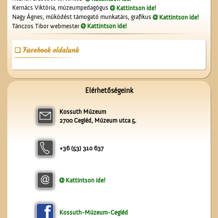
elsőáldozók
Kernács Viktória, múzeumpedagógus
Kattintson ide!
Nagy Ágnes, működést támogató munkatárs, grafikus
Kattintson ide!
Tánczos Tibor webmester
Kattintson ide!
Facebook oldalunk
A Népbolt
Elérhetőségeink
Kossuth Múzeum
2700 Cegléd, Múzeum utca 5.
+36 (53) 310 637
Kattintson ide!
A ceglédi katolikus
templom tornya
Kossuth-Múzeum-Cegléd