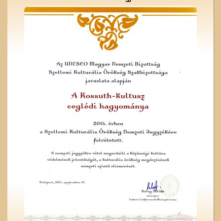
A valóság Pest megyében.
1956. október 30.
A ceglédi teniszpályák