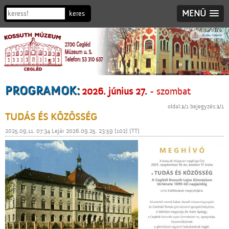
MENÜ
PROGRAMOK:
2026. június 27.
- szombat
oldal:
1
/1 bejegyzés:
1
/1
TUDÁS ÉS KÖZÖSSÉG
2025.09.11. 07:34 Lejár 2026.09.25. 23:59 [102] [TT]