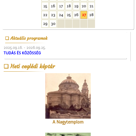
A Népbolt
15
16
17
18
19
20
21
22
23
24
25
26
27
28
29
30
Aktuális programok
2025.09.16. - 2026.09.25.
TUDÁS ÉS KÖZÖSSÉG
A ceglédi katolikus
Heti ceglédi képtár
templom tornya
A Nagytemplom