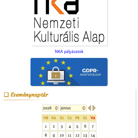
NKA pályázatok
Kiszel Mihály és az
elsőáldozók
Eseménynaptár


Hé
Ke
Sz
Cs
Pé
Sz
Va
1
2
3
4
5
6
7
8
9
10
11
12
13
14