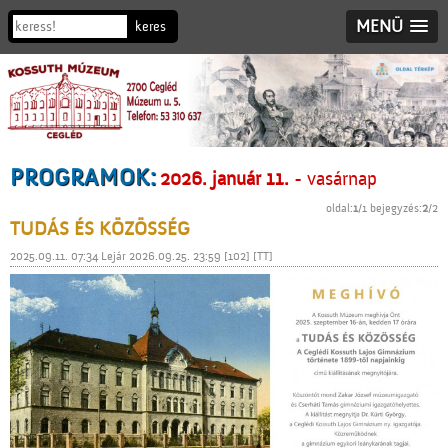
MENÜ
PROGRAMOK:
2026. január 11.
- vasárnap
oldal:
1
/1 bejegyzés:
2
/2
TUDÁS ÉS KÖZÖSSÉG
2025.09.11. 07:34 Lejár 2026.09.25. 23:59 [102] [TT]