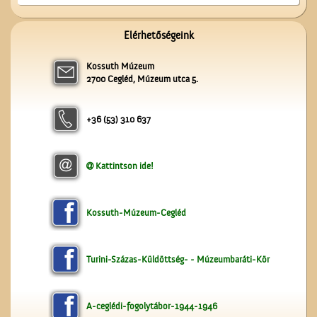
Elérhetőségeink
Kossuth Múzeum
A Mizsei úti vendéglő
2700 Cegléd, Múzeum utca 5.
+36 (53) 310 637
Kattintson ide!
Vasat, vasárut vásároljunk
a Berger
Kossuth-Múzeum-Cegléd
vaskereskedésben
Turini-Százas-Küldöttség- - Múzeumbaráti-Kör
A-ceglédi-fogolytábor-1944-1946