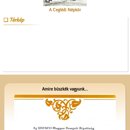
A Ceglédi Népkör
Térkép
Az Ofotért
Amire büszkék vagyunk...
Az ötödik köztéri szobor
Cegléden