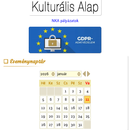
NKA pályázatok
Eseménynaptár
A számolócédulák


Hé
Ke
Sz
Cs
Pé
Sz
Va
1
2
3
4
5
6
7
8
9
10
11
12
13
14
15
16
17
18
19
20
21
22
23
24
25
A ceglédi Vasutas
Dalkarról
26
27
28
29
30
31