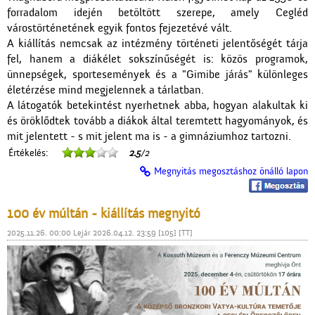
forradalom idején betöltött szerepe, amely Cegléd
várostörténetének egyik fontos fejezetévé vált.
A kiállítás nemcsak az intézmény történeti jelentőségét tárja
fel, hanem a diákélet sokszínűségét is: közös programok,
ünnepségek, sportesemények és a "Gimibe járás" különleges
életérzése mind megjelennek a tárlatban.
A látogatók betekintést nyerhetnek abba, hogyan alakultak ki
és öröklődtek tovább a diákok által teremtett hagyományok, és
mit jelentett - s mit jelent ma is - a gimnáziumhoz tartozni.
Értékelés:
2.5
/2
Megnyitás megosztáshoz önálló lapon
100 év múltán - kiállítás megnyitó
2025.11.26. 00:00 Lejár 2026.04.12. 23:59 [105] [TT]