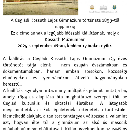
A Ceglédi Kossuth Lajos Gimnázium története 1899-től
napjainkig
Ez a címe annak a legújabb időszaki kiállításnak, mely a
Kossuth Múzeumban
2025. szeptember 16-án, kedden 17 órakor nyílik.
A kiállítás a Ceglédi Kossuth Lajos Gimnázium 125 éves
történetét tárja elénk - nem csupán évszámokban és
dokumentumokban, hanem emberi sorsokon, közösségi
élményeken és generációkon átívelő hagyományokon
keresztül.
A kiállítás egy olyan intézmény múltját és jelenét mutatja be,
amely 1899-es alapítása óta meghatározó szerepet tölt be
Cegléd kulturális és oktatási életében. A látogatók
megismerhetik az iskola épületének történetét, a tantestület
kiemelkedő alakjait, a tanított tantárgyak változásait, valamint
azt, hogyan élte túl a gimnázium az első és második
világháború megpróbáltatásait. Külön figyelmet kap az 1956-os