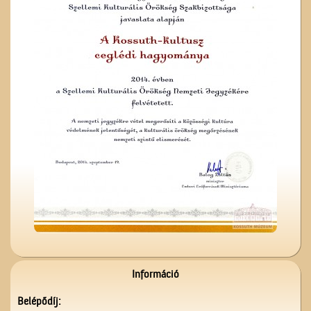
A ceglédi kórházról
Névtábla a dr. Gombos
Lajos utcából
Információ
Belépődíj: