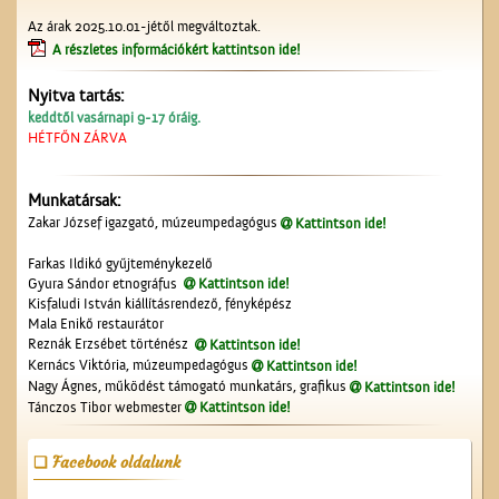
Műkedvelő színjátszók
Az árak 2025.10.01-jétől megváltoztak.
Cegléden
A részletes információkért kattintson ide!
Nyitva tartás:
keddtől vasárnapi 9-17 óráig.
HÉTFŐN ZÁRVA
Munkatársak:
A számolócédulák
Zakar József igazgató, múzeumpedagógus
Kattintson ide!
Farkas Ildikó gyűjteménykezelő
Gyura Sándor etnográfus
Kattintson ide!
Kisfaludi István kiállításrendező, fényképész
Mala Enikő restaurátor
Reznák Erzsébet történész
Kattintson ide!
Kernács Viktória, múzeumpedagógus
Kattintson ide!
Nagy Ágnes, működést támogató munkatárs, grafikus
Kattintson ide!
Tánczos Tibor webmester
Kattintson ide!
A ceglédi Vasutas
Dalkarról
Facebook oldalunk