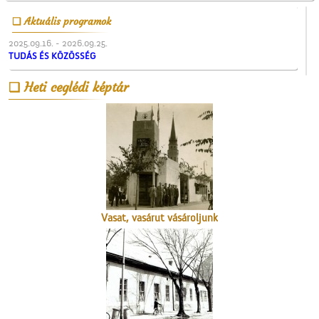
Aktuális programok
2025.09.16. - 2026.09.25.
TUDÁS ÉS KÖZÖSSÉG
Heti ceglédi képtár
A Mizsei úti vendéglő
Vasat, vasárut vásároljunk
a Berger
vaskereskedésben