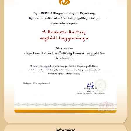
Magyar írók országjárása
A Ceglédi Dózsa György
Népi Kollégium diákjai
énekelnek
A ceglédi katolikus
templom tornya
Információ