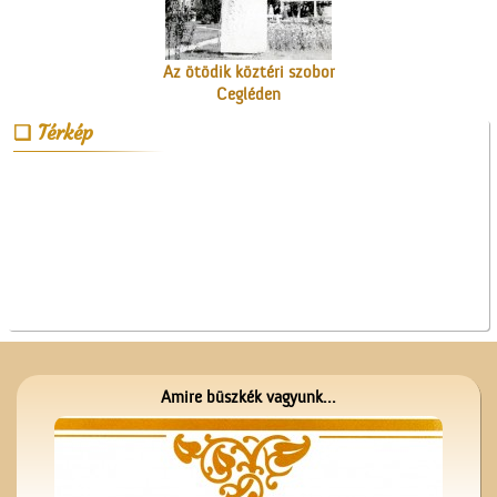
Az ötödik köztéri szobor
Cegléden
Térkép
Kezdődik az iskola!
Amire büszkék vagyunk...