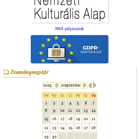
NKA pályázatok
A régi ceglédi evangélikus
iskola
Eseménynaptár


Hé
Ke
Sz
Cs
Pé
Sz
Va
1
2
3
4
5
6
7
8
9
10
11
12
13
14
Ünnepi Kossuth Hét
15
16
17
18
19
20
21
Cegléden 1948-ban
22
23
24
25
26
27
28
29
30