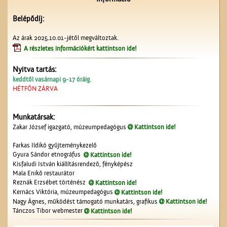
Belépődíj:
Az árak 2025.10.01-jétől megváltoztak.
A részletes információkért kattintson ide!
Nyitva tartás:
Kossuth Lajos portréja
keddtől vasárnapi 9-17 óráig.
HÉTFŐN ZÁRVA
Munkatársak:
Zakar József igazgató, múzeumpedagógus
Kattintson ide!
Farkas Ildikó gyűjteménykezelő
Gyura Sándor etnográfus
Kattintson ide!
Kisfaludi István kiállításrendező, fényképész
Mala Enikő restaurátor
A régi ceglédi evangélikus
Reznák Erzsébet történész
Kattintson ide!
iskola
Kernács Viktória, múzeumpedagógus
Kattintson ide!
Nagy Ágnes, működést támogató munkatárs, grafikus
Kattintson ide!
Tánczos Tibor webmester
Kattintson ide!