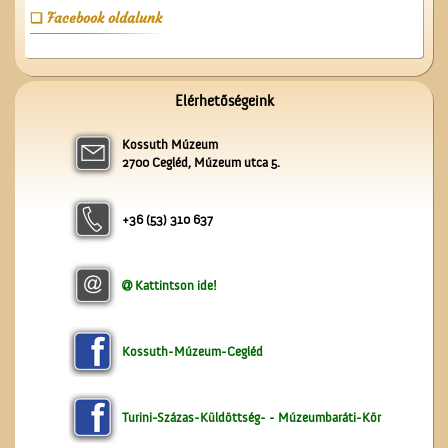
Facebook oldalunk
Ünnepi Kossuth Hét
Elérhetőségeink
Cegléden 1948-ban
Kossuth Múzeum
2700 Cegléd, Múzeum utca 5.
+36 (53) 310 637
Kattintson ide!
A ceglédi teniszpályák
Kossuth-Múzeum-Cegléd
Turini-Százas-Küldöttség- - Múzeumbaráti-Kör