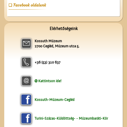
Facebook oldalunk
Műkedvelő színjátszók
Elérhetőségeink
Cegléden
Kossuth Múzeum
2700 Cegléd, Múzeum utca 5.
+36 (53) 310 637
Kattintson ide!
A valóság Pest megyében.
1956. október 30.
Kossuth-Múzeum-Cegléd
Turini-Százas-Küldöttség- - Múzeumbaráti-Kör