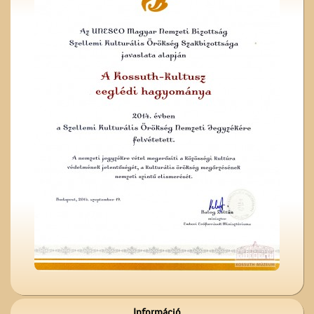
A Ceglédi Beszerzési
Csoport
Kereszt a Seregélyesben
A Czeglédi Katolikus Kör
székháza
Információ