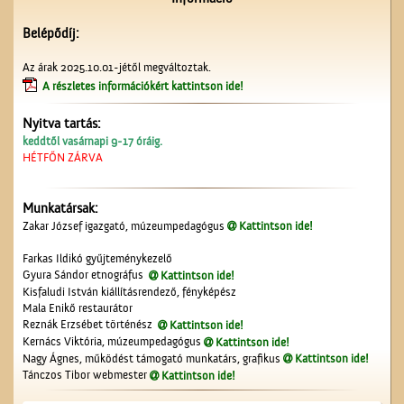
Belépődíj:
Az árak 2025.10.01-jétől megváltoztak.
A részletes információkért kattintson ide!
Nyitva tartás:
Szitaárusok a ceglédi
keddtől vasárnapi 9-17 óráig.
piacon
HÉTFŐN ZÁRVA
Munkatársak:
Zakar József igazgató, múzeumpedagógus
Kattintson ide!
Farkas Ildikó gyűjteménykezelő
Gyura Sándor etnográfus
Kattintson ide!
Kisfaludi István kiállításrendező, fényképész
Mala Enikő restaurátor
Kútfúrás a Népbank
Reznák Erzsébet történész
Kattintson ide!
udvarán
Kernács Viktória, múzeumpedagógus
Kattintson ide!
Nagy Ágnes, működést támogató munkatárs, grafikus
Kattintson ide!
Tánczos Tibor webmester
Kattintson ide!