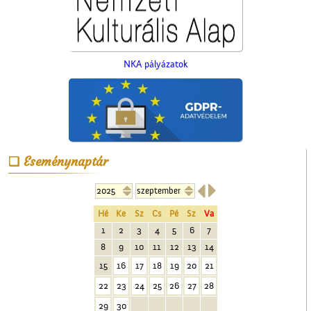
NKA pályázatok
Kútfúrás a Népbank
udvarán
Eseménynaptár


Hé
Ke
Sz
Cs
Pé
Sz
Va
1
2
3
4
5
6
7
8
9
10
11
12
13
14
Műkedvelő színjátszók
15
16
17
18
19
20
21
Cegléden
22
23
24
25
26
27
28
29
30