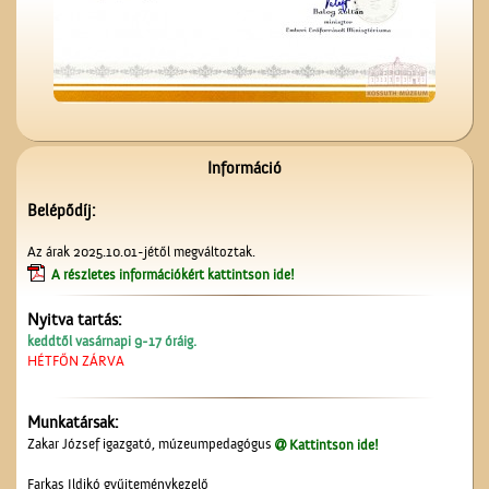
Kútfúrás a Népbank
udvarán
Információ
Belépődíj:
Sonneberegi játékok
Az árak 2025.10.01-jétől megváltoztak.
tegnap és ma...
A részletes információkért kattintson ide!
Nyitva tartás:
keddtől vasárnapi 9-17 óráig.
HÉTFŐN ZÁRVA
Munkatársak:
A Mizsei úti vendéglő
Zakar József igazgató, múzeumpedagógus
Kattintson ide!
Farkas Ildikó gyűjteménykezelő