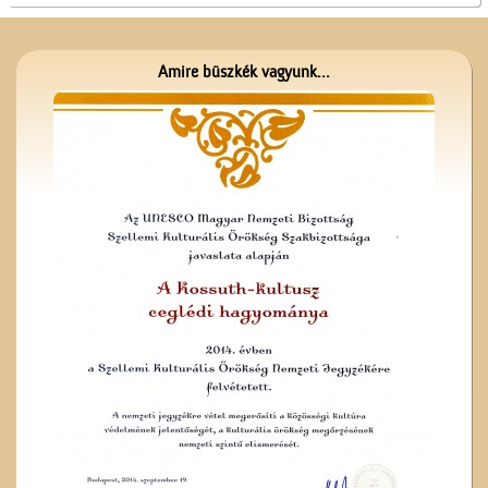
Amire büszkék vagyunk...
A számolócédulák
A Czeglédi Hengermalom
Rt. épülete