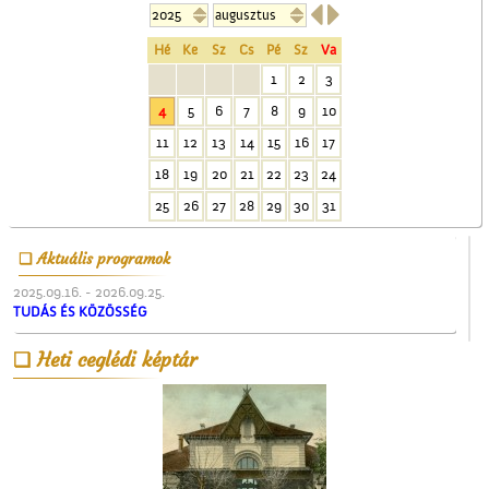


Hé
Ke
Sz
Cs
Pé
Sz
Va
1
2
3
4
5
6
7
8
9
10
11
12
13
14
15
16
17
18
19
20
21
22
23
24
Az 5-ik Temetkezési
Egylet alapítói
25
26
27
28
29
30
31
Aktuális programok
2025.09.16. - 2026.09.25.
TUDÁS ÉS KÖZÖSSÉG
Heti ceglédi képtár
A Gubody utcában