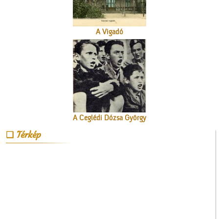
A Vigadó
A Ceglédi Dózsa György
Népi Kollégium diákjai
Térkép
énekelnek
A valóság Pest megyében.
1956. október 30.