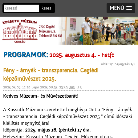
MENÜ
PROGRAMOK:
2025. augusztus 4.
- hétfő
oldal:
1
/1 bejegyzés:
1
/1
Fény - árnyék - transzparencia. Ceglédi
képzőművészet 2025.
2025.05.07. 12:29 Lejár 2025.08.31. 23:59 [99] [TT]
Kedves Múzeum- és Művészetbarát!
A Kossuth Múzeum szeretettel meghívja Önt a "Fény - árnyék
- transzparencia. Ceglédi képzőművészet 2025." című időszaki
kiállítás megnyitójára!
Időpontja:
2025. május 16. (péntek) 17 óra.
Helyszíne: Kossuth Múzeum, Cegléd, Múzeum utca 5.