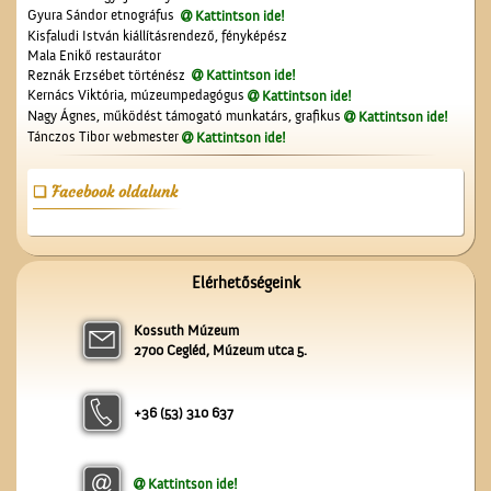
Gyura Sándor etnográfus
Kattintson ide!
Kisfaludi István kiállításrendező, fényképész
Mala Enikő restaurátor
Reznák Erzsébet történész
Kattintson ide!
Kernács Viktória, múzeumpedagógus
Kattintson ide!
Nagy Ágnes, működést támogató munkatárs, grafikus
Kattintson ide!
Tánczos Tibor webmester
Kattintson ide!
Az 5-ik Temetkezési
Egylet alapítói
Facebook oldalunk
Elérhetőségeink
Kossuth Múzeum
A Gubody utcában
2700 Cegléd, Múzeum utca 5.
+36 (53) 310 637
Kattintson ide!