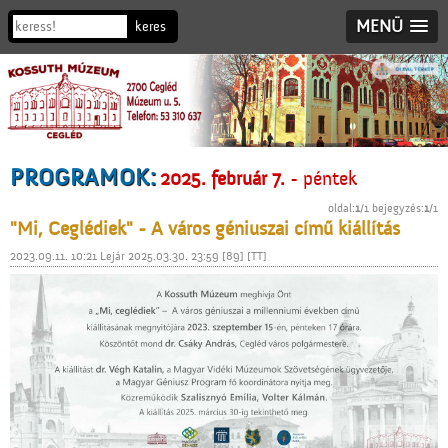
MENÜ
PROGRAMOK:
2025. február 7.
- péntek
oldal:
1
/1 bejegyzés:
1
/1
"Mi, Ceglédiek" - A város géniuszai című kiállítás
2023.09.11. 10:21 Lejár 2025.03.30. 23:59 [89] [TT]