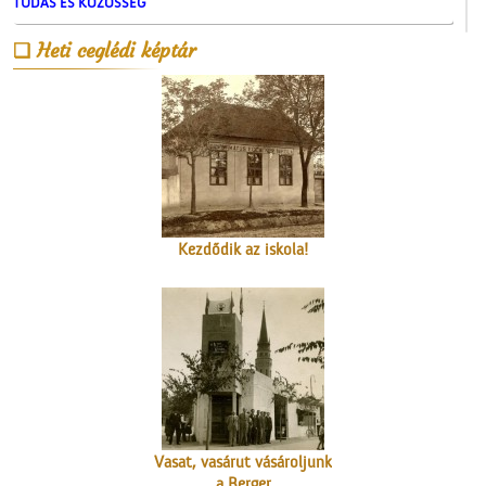
TUDÁS ÉS KÖZÖSSÉG
A Ceglédi Beszerzési
Heti ceglédi képtár
Csoport
Kezdődik az iskola!
Vasat, vasárut vásároljunk
a Berger