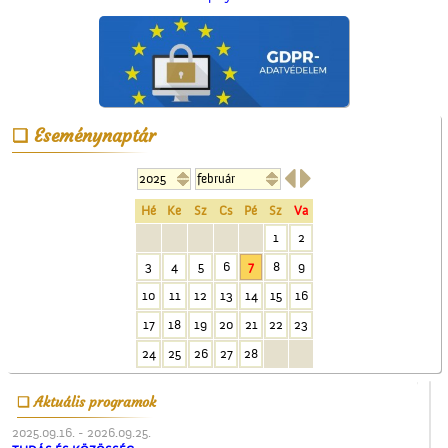
A ceglédi tanyasi
tanítókról
Eseménynaptár


Hé
Ke
Sz
Cs
Pé
Sz
Va
1
2
3
4
5
6
7
8
9
Képeslapok, képeslapok,
10
11
12
13
14
15
16
képeslapok…
17
18
19
20
21
22
23
24
25
26
27
28
Aktuális programok
2025.09.16. - 2026.09.25.