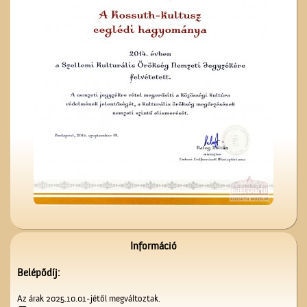
A Nagytemplom
A ceglédi katolikus
templom tornya
Információ
Belépődíj:
Az árak 2025.10.01-jétől megváltoztak.