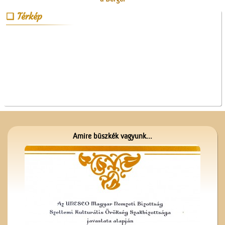
vaskereskedésben
Térkép
Kereszt a Seregélyesben
Amire büszkék vagyunk...
A Czeglédi Hengermalom
Rt. épülete