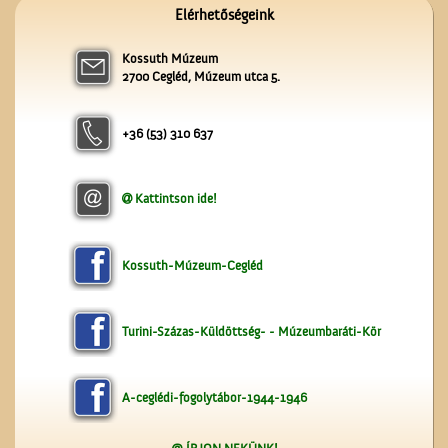
Képeslapok, képeslapok,
Elérhetőségeink
képeslapok…
Kossuth Múzeum
2700 Cegléd, Múzeum utca 5.
+36 (53) 310 637
Kattintson ide!
A Ceglédi Beszerzési
Csoport
Kossuth-Múzeum-Cegléd
Turini-Százas-Küldöttség- - Múzeumbaráti-Kör
A-ceglédi-fogolytábor-1944-1946
Kezdődik az iskola!