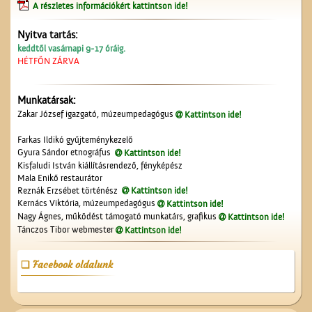
A részletes információkért kattintson ide!
Nyitva tartás:
A régi ceglédi evangélikus
keddtől vasárnapi 9-17 óráig.
iskola
HÉTFŐN ZÁRVA
Munkatársak:
Zakar József igazgató, múzeumpedagógus
Kattintson ide!
Farkas Ildikó gyűjteménykezelő
Gyura Sándor etnográfus
Kattintson ide!
Kisfaludi István kiállításrendező, fényképész
Mala Enikő restaurátor
A ceglédi tanyasi
Reznák Erzsébet történész
Kattintson ide!
tanítókról
Kernács Viktória, múzeumpedagógus
Kattintson ide!
Nagy Ágnes, működést támogató munkatárs, grafikus
Kattintson ide!
Tánczos Tibor webmester
Kattintson ide!
Facebook oldalunk