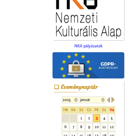
NKA pályázatok
Eseménynaptár
Megérkezés Ceglédre


Hé
Ke
Sz
Cs
Pé
Sz
Va
1
2
3
4
5
6
7
8
9
10
11
12
13
14
15
16
17
18
19