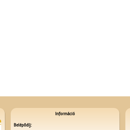
Információ
Belépődíj: