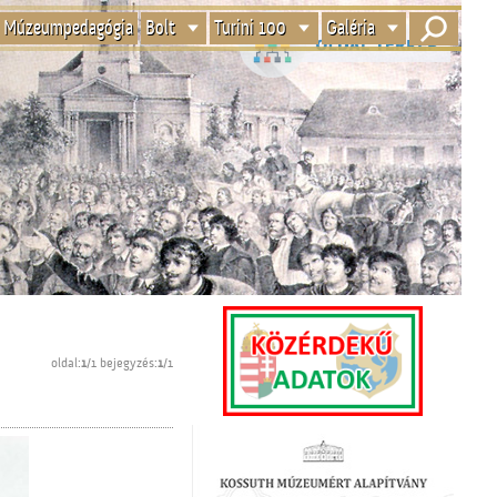
Múzeumpedagógia
Bolt
Turini 100
Galéria
oldal:
1
/1 bejegyzés:
1
/1