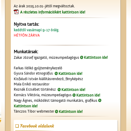
Az árak 2025.10.01-jétől megváltoztak.
A részletes információkért kattintson ide!
Nyitva tartás:
keddtől vasárnapi 9-17 óráig.
HÉTFŐN ZÁRVA
Munkatársak:
Zakar József igazgató, múzeumpedagógus
Kattintson ide!
Farkas Ildikó gyűjteménykezelő
Gyura Sándor etnográfus
Kattintson ide!
Kisfaludi István kiállításrendező, fényképész
Mala Enikő restaurátor
Reznák Erzsébet történész
Kattintson ide!
Kernács Viktória, múzeumpedagógus
Kattintson ide!
Nagy Ágnes, működést támogató munkatárs, grafikus
Kattintson ide!
Tánczos Tibor webmester
Kattintson ide!
Facebook oldalunk