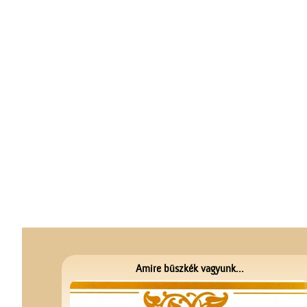
Amire büszkék vagyunk...