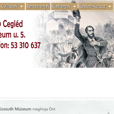
Kiállítások
Rendezvények
Kiadványok
Kossuth-kultusz