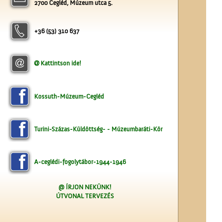
2700 Cegléd, Múzeum utca 5.
Kútfúrás a Népbank
udvarán
+36 (53) 310 637
Kattintson ide!
A Vigadó
Kossuth-Múzeum-Cegléd
Turini-Százas-Küldöttség- - Múzeumbaráti-Kör
A-ceglédi-fogolytábor-1944-1946
A ceglédi tanyasi
@ ÍRJON NEKÜNK!
tanítókról
ÚTVONAL TERVEZÉS