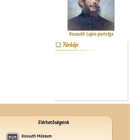
Kossuth Lajos portréja
Térkép
A valóság Pest megyében.
1956. október 30.
Elérhetőségeink
Kossuth Múzeum