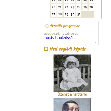
20
21
22
23
24
25
26
Magyar írók országjárása
27
28
29
30
31
Aktuális programok
2025.09.16. - 2026.09.25.
TUDÁS ÉS KÖZÖSSÉG
Heti ceglédi képtár
A Gubody utcában
Üzenet a harctérre