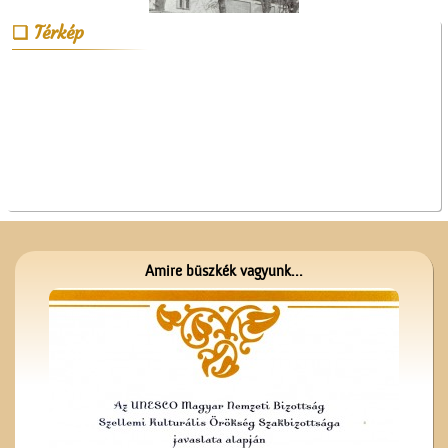
Térkép
Szitaárusok a ceglédi
piacon
Amire büszkék vagyunk...
A Ceglédi Dózsa György
Népi Kollégium diákjai
énekelnek