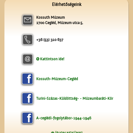
Elérhetőségeink
Kossuth Múzeum
2700 Cegléd, Múzeum utca 5.
A ceglédi kórházról
+36 (53) 310 637
Kattintson ide!
Kossuth-Múzeum-Cegléd
A Czeglédi Hengermalom
Turini-Százas-Küldöttség- - Múzeumbaráti-Kör
Rt. épülete
A-ceglédi-fogolytábor-1944-1946