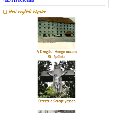
TUDÁS ÉS KÖZÖSSÉG
Heti ceglédi képtár
A Czeglédi Hengermalom
Rt. épülete
Kereszt a Seregélyesben