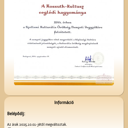
A Mizsei úti vendéglő
A Vigadó
Információ
Belépődíj:
Az árak 2025.10.01-jétől megváltoztak.
Üzenet a harctérre