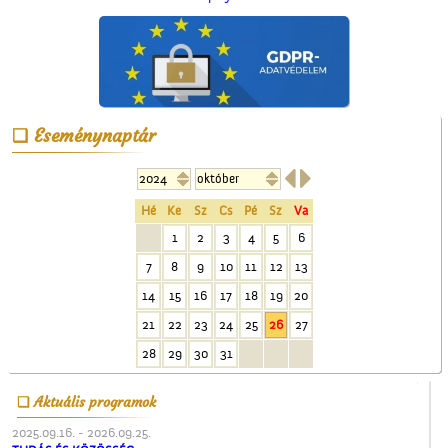
Képeslapok, képeslapok,
képeslapok…
Eseménynaptár


Hé
Ke
Sz
Cs
Pé
Sz
Va
A ceglédi vasútállomás
1
2
3
4
5
6
7
8
9
10
11
12
13
14
15
16
17
18
19
20
21
22
23
24
25
26
27
28
29
30
31
Aktuális programok
A ceglédi kórházról
2025.09.16. - 2026.09.25.