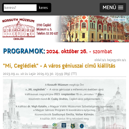
MENÜ
PROGRAMOK:
2024. október 26.
- szombat
oldal:
1
/1 bejegyzés:
1
/1
"Mi, Ceglédiek" - A város géniuszai című kiállítás
2023.09.11. 10:21 Lejár 2025.03.30. 23:59 [89] [TT]