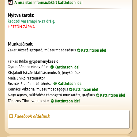
A részletes információkért kattintson ide!
Nyitva tartás:
keddtől vasárnapi 9-17 óráig.
HÉTFŐN ZÁRVA
Munkatársak:
Zakar József igazgató, múzeumpedagógus
Kattintson ide!
Képeslapok, képeslapok,
Farkas Ildikó gyűjteménykezelő
képeslapok…
Gyura Sándor etnográfus
Kattintson ide!
Kisfaludi István kiállításrendező, fényképész
Mala Enikő restaurátor
Reznák Erzsébet történész
Kattintson ide!
Kernács Viktória, múzeumpedagógus
Kattintson ide!
Nagy Ágnes, működést támogató munkatárs, grafikus
Kattintson ide!
Tánczos Tibor webmester
Kattintson ide!
Facebook oldalunk
A ceglédi vasútállomás