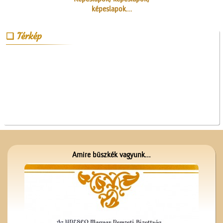
képeslapok…
Térkép
Kossuth Lajos portréja
Amire büszkék vagyunk...
A Ceglédi Dózsa György