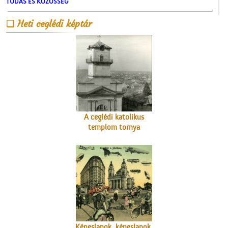
TUDÁS ÉS KÖZÖSSÉG
Ünnepi Kossuth Hét
Cegléden 1948-ban
Heti ceglédi képtár
A ceglédi katolikus
templom tornya
Képeslapok, képeslapok,