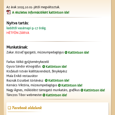
Az árak 2025.10.01-jétől megváltoztak.
A részletes információkért kattintson ide!
Nyitva tartás:
keddtől vasárnapi 9-17 óráig.
HÉTFŐN ZÁRVA
Az Ofotért
Munkatársak:
Zakar József igazgató, múzeumpedagógus
Kattintson ide!
Farkas Ildikó gyűjteménykezelő
Gyura Sándor etnográfus
Kattintson ide!
Kisfaludi István kiállításrendező, fényképész
Mala Enikő restaurátor
Reznák Erzsébet történész
Kattintson ide!
Kernács Viktória, múzeumpedagógus
Kattintson ide!
Nagy Ágnes, működést támogató munkatárs, grafikus
Kattintson ide!
Tánczos Tibor webmester
Kattintson ide!
Érettségi a Ceglédi
Magyar Királyi Állami
Facebook oldalunk
Főgimnáziumban