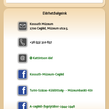
Elérhetőségeink
Kossuth Múzeum
2700 Cegléd, Múzeum utca 5.
Unghváry László
+36 (53) 310 637
árjegyzéke
Kattintson ide!
Kossuth-Múzeum-Cegléd
Turini-Százas-Küldöttség- - Múzeumbaráti-Kör
Ünnepi Kossuth Hét
Cegléden 1948-ban
A-ceglédi-fogolytábor-1944-1946