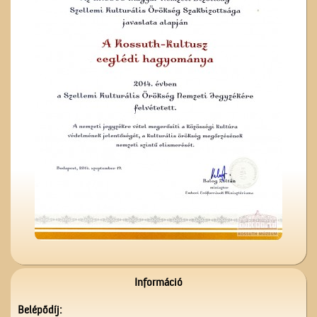
Népi Kollégium diákjai
énekelnek
A Vasútépítő- és
Karbantartó
Információ
Az 5-ik Temetkezési
Egylet alapítói
Belépődíj: