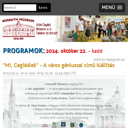
MENÜ
PROGRAMOK:
2024. október 22.
- kedd
oldal:
1
/1 bejegyzés:
1
/1
"Mi, Ceglédiek" - A város géniuszai című kiállítás
2023.09.11. 10:21 Lejár 2025.03.30. 23:59 [89] [TT]